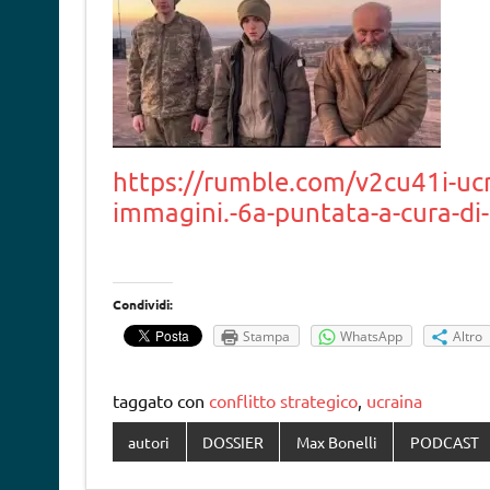
https://rumble.com/v2cu41i-ucra
immagini.-6a-puntata-a-cura-di
Condividi:
Stampa
WhatsApp
Altro
taggato con
conflitto strategico
,
ucraina
autori
DOSSIER
Max Bonelli
PODCAST