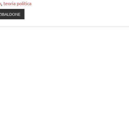
o
,
teoria politica
ZIBALDONE