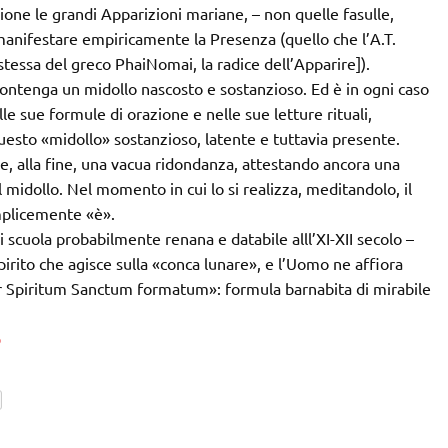
one le grandi Apparizioni mariane, – non quelle fasulle,
 manifestare empiricamente la Presenza (quello che l’A.T.
 stessa del greco PhaiNomai, la radice dell’Apparire]).
ontenga un midollo nascosto e sostanzioso. Ed è in ogni caso
lle sue formule di orazione e nelle sue letture rituali,
uesto «midollo» sostanzioso, latente e tuttavia presente.
e, alla fine, una vacua ridondanza, attestando ancora una
l midollo. Nel momento in cui lo si realizza, meditandolo, il
mplicemente «è».
 scuola probabilmente renana e databile alll’XI-XII secolo –
pirito che agisce sulla «conca lunare», e l’Uomo ne affiora
per Spiritum Sanctum formatum»: formula barnabita di mirabile
o