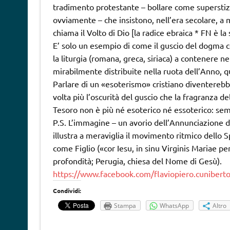
tradimento protestante – bollare come superstizi
ovviamente – che insistono, nell’era secolare, a
chiama il Volto di Dio [la radice ebraica * FN è la
E’ solo un esempio di come il guscio del dogma c
la liturgia (romana, greca, siriaca) a contenere ne
mirabilmente distribuite nella ruota dell’Anno, q
Parlare di un «esoterismo» cristiano diventerebb
volta più l’oscurità del guscio che la fragranza de
Tesoro non è più né esoterico né essoterico: se
P.S. L’immagine – un avorio dell’Annunciazione di
illustra a meraviglia il movimento ritmico dello S
come Figlio («cor Iesu, in sinu Virginis Mariae 
profondità; Perugia, chiesa del Nome di Gesù).
https://www.facebook.com/flaviopiero.cunibert
Condividi:
Stampa
WhatsApp
Altro