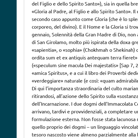
del Figlio e dello Spirito Santo»), sia in quella b
«Gloria al Padre, al Figlio e allo Spirito Santo»
secondo caso appunto come Gloria (che è lo sple
corporeo, del divino). E il Nome e la Gloria si tro
gennaio, Solennità della Gran Madre di Dio, non a 
di San Girolamo, molto più ispirata della doxa gre
«sapientia», o «sophia» (Chokhmah o Shekinah) 
ordita sum et ex antiquis antequam terra fieret» 
(«speculum sine macula Dei majestatis» [Sap 7, 2
«amica Spiritus», e a cui il libro dei Proverbi de
«verdeggiare» naturale (e così: «quam admirabile
Di qui l’importanza straordinaria del culto marian
ritirandosi, all’azione dello Spirito sulla «sostanz
dell’Incarnazione. I due dogmi dell’Immacolata C
arrivano, tardivi e provvidenziali, a completare 
formulazione esterna. Non fosse stata lacunosa n
quello proprio dei dogmi – un linguaggio vincolat
tesoro nascosto viene almeno parzialmente alla lu