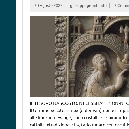
20 Agosto 2022
giuseppegerminario
2 Comm
IL TESORO NASCOSTO. NECESSITA’ E NON-NEC
Il termine «esoterismo» (e derivati) non è simp
alle librerie new age, con i cristalli e le piramid
cattolici «tradizionalisti», farlo rimare con occul