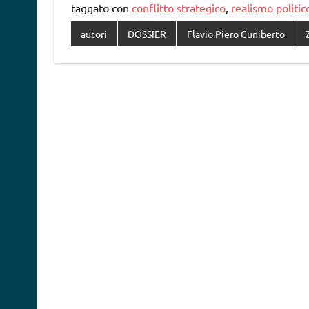
taggato con
conflitto strategico
,
realismo politic
autori
DOSSIER
Flavio Piero Cuniberto