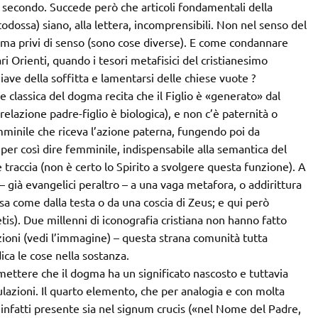
l secondo. Succede però che articoli fondamentali della
ortodossa) siano, alla lettera, incomprensibili. Non nel senso del
 ma privi di senso (sono cose diverse). E come condannare
ari Orienti, quando i tesori metafisici del cristianesimo
hiave della soffitta e lamentarsi delle chiese vuote ?
e classica del dogma recita che il Figlio è «generato» dal
elazione padre-figlio è biologica), e non c’è paternità o
inile che riceva l’azione paterna, fungendo poi da
per così dire femminile, indispensabile alla semantica del
’è traccia (non è certo lo Spirito a svolgere questa funzione). A
– già evangelici peraltro – a una vaga metafora, o addirittura
sa come dalla testa o da una coscia di Zeus; e qui però
is). Due millenni di iconografia cristiana non hanno fatto
zioni (vedi l’immagine) – questa strana comunità tutta
ica le cose nella sostanza.
mmettere che il dogma ha un significato nascosto e tuttavia
azioni. Il quarto elemento, che per analogia e con molta
infatti presente sia nel signum crucis («nel Nome del Padre,