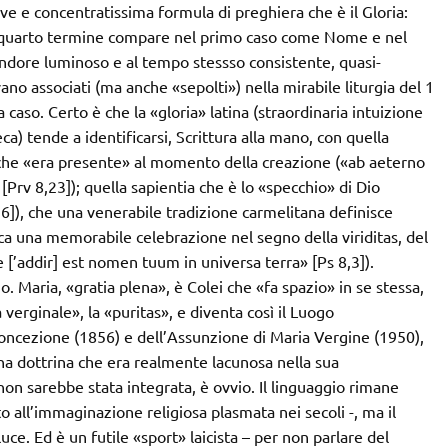
reve e concentratissima formula di preghiera che è il Gloria:
. Il quarto termine compare nel primo caso come Nome e nel
ndore luminoso e al tempo stessso consistente, quasi-
vano associati (ma anche «sepolti») nella mirabile liturgia del 1
caso. Certo è che la «gloria» latina (straordinaria intuizione
ca) tende a identificarsi, Scrittura alla mano, con quella
che «era presente» al momento della creazione («ab aeterno
[Prv 8,23]); quella sapientia che è lo «specchio» di Dio
6]), che una venerabile tradizione carmelitana definisce
dica una memorabile celebrazione nel segno della viriditas, del
 [’addir] est nomen tuum in universa terra» [Ps 8,3]).
o. Maria, «gratia plena», è Colei che «fa spazio» in se stessa,
a verginale», la «puritas», e diventa così il Luogo
oncezione (1856) e dell’Assunzione di Maria Vergine (1950),
una dottrina che era realmente lacunosa nella sua
on sarebbe stata integrata, è ovvio. Il linguaggio rimane
o all’immaginazione religiosa plasmata nei secoli -, ma il
ce. Ed è un futile «sport» laicista – per non parlare del