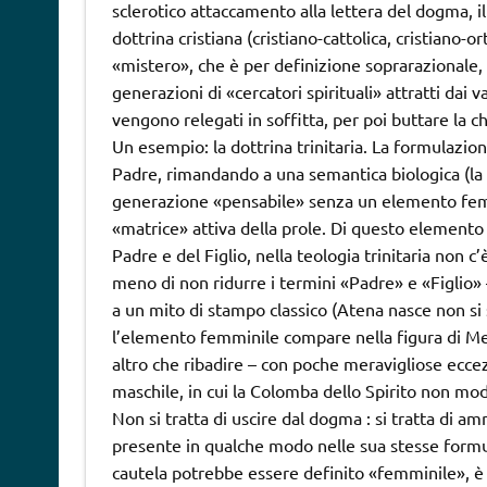
sclerotico attaccamento alla lettera del dogma, i
dottrina cristiana (cristiano-cattolica, cristiano-
«mistero», che è per definizione soprarazionale,
generazioni di «cercatori spirituali» attratti dai v
vengono relegati in soffitta, per poi buttare la c
Un esempio: la dottrina trinitaria. La formulazion
Padre, rimandando a una semantica biologica (la r
generazione «pensabile» senza un elemento femm
«matrice» attiva della prole. Di questo elemento 
Padre e del Figlio, nella teologia trinitaria non c
meno di non ridurre i termini «Padre» e «Figlio» 
a un mito di stampo classico (Atena nasce non si 
l’elemento femminile compare nella figura di Met
altro che ribadire – con poche meravigliose ecce
maschile, in cui la Colomba dello Spirito non mod
Non si tratta di uscire dal dogma : si tratta di a
presente in qualche modo nelle sua stesse formul
cautela potrebbe essere definito «femminile», è 