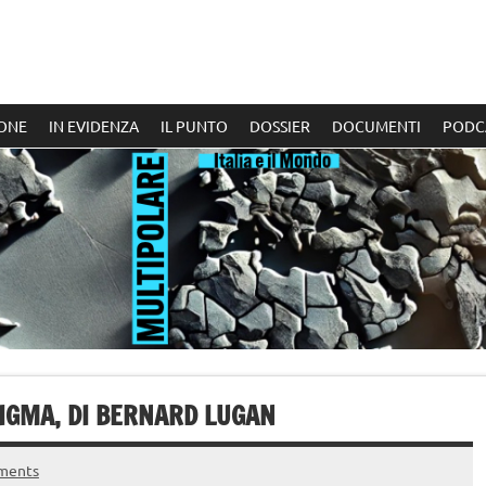
ONE
IN EVIDENZA
IL PUNTO
DOSSIER
DOCUMENTI
PODC
DIGMA, DI BERNARD LUGAN
ments