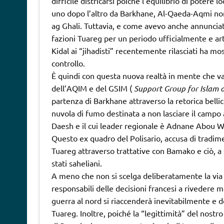
difficile districarsi poiché l’equilibrio di potere l
uno dopo l’altro da Barkhane, Al-Qaeda-Aqmi non
ag Ghali. Tuttavia, e come avevo anche annunciato
fazioni Tuareg per un periodo ufficialmente e arti
Kidal ai “jihadisti” recentemente rilasciati ha mo
controllo.
È quindi con questa nuova realtà in mente che va
dell’AQIM e del GSIM (
Support Group for Islam 
partenza di Barkhane attraverso la retorica bellico
nuvola di fumo destinata a non lasciare il campo 
Daesh e il cui leader regionale è Adnane Abou Wa
Questo ex quadro del Polisario, accusa di tradime
Tuareg attraverso trattative con Bamako e ciò, a s
stati saheliani.
A meno che non si scelga deliberatamente la via 
responsabili delle decisioni francesi a rivedere 
guerra al nord si riaccenderà inevitabilmente e 
Tuareg. Inoltre, poiché la “legittimità” del nostr