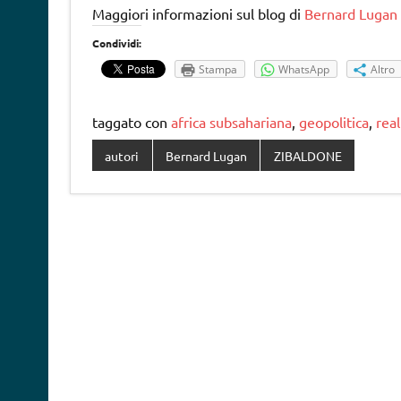
Maggiori informazioni sul blog di
Bernard Lugan
Condividi:
Stampa
WhatsApp
Altro
taggato con
africa subsahariana
,
geopolitica
,
real
autori
Bernard Lugan
ZIBALDONE