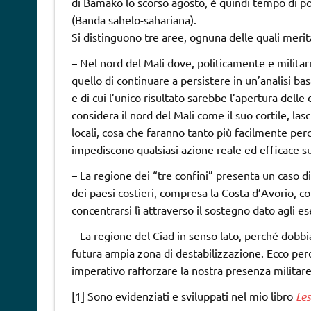
di Bamako lo scorso agosto, è quindi tempo di por
(Banda sahelo-sahariana).
Si distinguono tre aree, ognuna delle quali meri
– Nel nord del Mali dove, politicamente e milita
quello di continuare a persistere in un’analisi basa
e di cui l’unico risultato sarebbe l’apertura delle 
considera il nord del Mali come il suo cortile, lasci
locali, cosa che faranno tanto più facilmente per
impediscono qualsiasi azione reale ed efficace s
– La regione dei “tre confini” presenta un caso d
dei paesi costieri, compresa la Costa d’Avorio, c
concentrarsi lì attraverso il sostegno dato agli es
– La regione del Ciad in senso lato, perché dobb
futura ampia zona di destabilizzazione. Ecco pe
imperativo rafforzare la nostra presenza militare 
[1] Sono evidenziati e sviluppati nel mio libro
Les