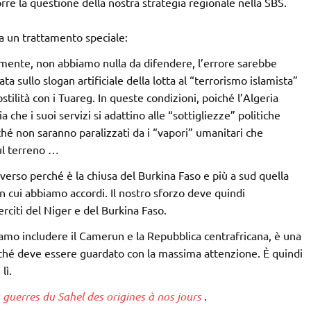
re la questione della nostra strategia regionale nella SBS.
ta un trattamento speciale:
rmente, non abbiamo nulla da difendere, l’errore sarebbe
ta sullo slogan artificiale della lotta al “terrorismo islamista”
ostilità con i Tuareg. In queste condizioni, poiché l’Algeria
a che i suoi servizi si adattino alle “sottigliezze” politiche
ché non saranno paralizzati da i “vapori” umanitari che
ul terreno …
iverso perché è la chiusa del Burkina Faso e più a sud quella
on cui abbiamo accordi. Il nostro sforzo deve quindi
erciti del Niger e del Burkina Faso.
iamo includere il Camerun e la Repubblica centrafricana, è una
rché deve essere guardato con la massima attenzione. È quindi
lì.
 guerres du Sahel des origines à nos jours
.