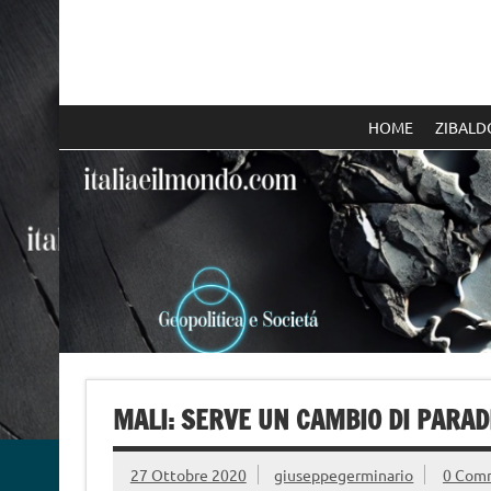
Skip
to
content
Italia e il mondo
HOME
ZIBALD
MALI: SERVE UN CAMBIO DI PARA
27 Ottobre 2020
giuseppegerminario
0 Com