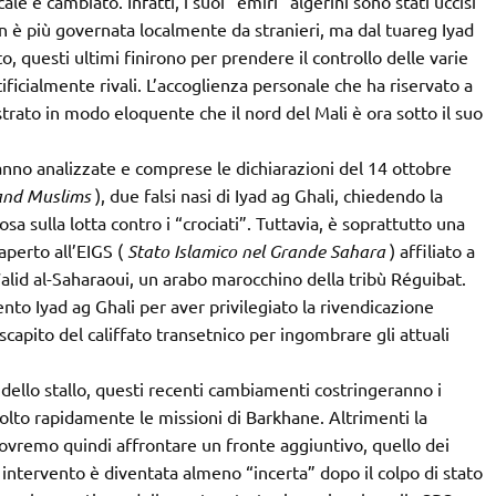
ocale è cambiato. Infatti, i suoi “emiri” algerini sono stati uccisi
 è più governata localmente da stranieri, ma dal tuareg Iyad
, questi ultimi finirono per prendere il controllo delle varie
ficialmente rivali. L’accoglienza personale che ha riservato a
strato in modo eloquente che il nord del Mali è ora sotto il suo
nno analizzate e comprese le dichiarazioni del 14 ottobre
and Muslims
), due falsi nasi di Iyad ag Ghali, chiedendo la
sa sulla lotta contro i “crociati”. Tuttavia, è soprattutto una
aperto all’EIGS (
Stato Islamico nel Grande Sahara
) affiliato a
lid al-Saharaoui, un arabo marocchino della tribù Réguibat.
nto Iyad ag Ghali per aver privilegiato la rivendicazione
capito del califfato transetnico per ingombrare gli attuali
dello stallo, questi recenti cambiamenti costringeranno i
molto rapidamente le missioni di Barkhane. Altrimenti la
dovremo quindi affrontare un fronte aggiuntivo, quello dei
o intervento è diventata almeno “incerta” dopo il colpo di stato