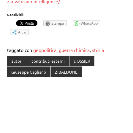
zia-vaticano-intelligence/
Condividi:
Stampa
WhatsApp
Altro
taggato con
geopolitica
,
guerra chimica
,
storia
autori
contributi esterni
DOSSIER
Giuseppe Gagliano
ZIBALDONE