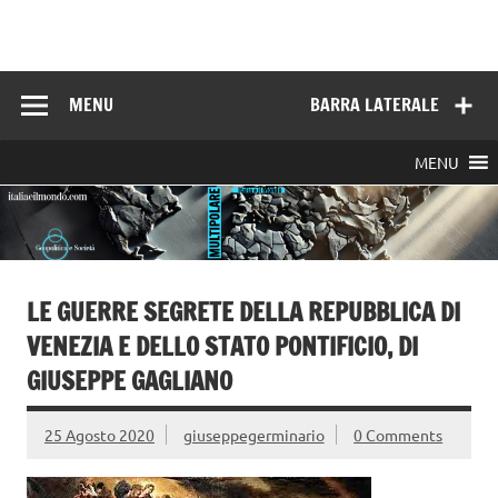
Skip
to
Italia e il mondo
content
MENU
BARRA LATERALE
MENU
LE GUERRE SEGRETE DELLA REPUBBLICA DI
VENEZIA E DELLO STATO PONTIFICIO, DI
GIUSEPPE GAGLIANO
25 Agosto 2020
giuseppegerminario
0 Comments