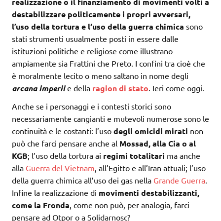
realizzazione o il finanziamento di movimenti volti a
destabilizzare politicamente i propri avversari,
l’uso della tortura e l‘uso della guerra chimica
sono
stati strumenti usualmente posti in essere dalle
istituzioni politiche e religiose come illustrano
ampiamente sia Frattini che Preto. I confini tra cioè che
è moralmente lecito o meno saltano in nome degli
arcana imperii
e della
ragion di stato
. Ieri come oggi.
Anche se i personaggi e i contesti storici sono
necessariamente cangianti e mutevoli numerose sono le
continuità e le costanti: l’uso
degli omicidi mirati
non
può che farci pensare anche al
Mossad, alla Cia o al
KGB
; l’uso della tortura ai
regimi totalitari
ma anche
alla
Guerra del Vietnam
, all’Egitto e all’Iran attuali; l’uso
della guerra chimica all’uso dei gas nella
Grande Guerra
.
Infine la realizzazione di
movimenti destabilizzanti,
come la Fronda
, come non può, per analogia, farci
pensare ad Otpor o a Solidarnosc?