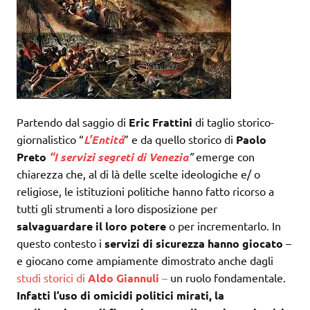
Partendo dal saggio di
Eric Frattini
di taglio storico-
giornalistico “
L’Entitá
” e da quello storico di
Paolo
Preto
“I servizi segreti di Venezia
”
emerge con
chiarezza che, al di là delle scelte ideologiche e/ o
religiose, le istituzioni politiche hanno fatto ricorso a
tutti gli strumenti a loro disposizione per
salvaguardare il loro potere
o per incrementarlo. In
questo contesto i
servizi di sicurezza hanno giocato
–
e giocano come ampiamente dimostrato anche dagli
studi storici di
Aldo Giannuli
–
un ruolo fondamentale.
Infatti l’uso di omicidi politici mirati, la