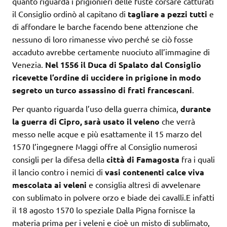
quanto riguarda i prigionieri delle fuste corsare catturati
il Consiglio ordinò al capitano di
tagliare a pezzi tutti
e
di affondare le barche facendo bene attenzione che
nessuno di loro rimanesse vivo perché se ciò fosse
accaduto avrebbe certamente nuociuto all’immagine di
Venezia.
Nel 1556 il Duca di Spalato dal Consiglio
ricevette l’ordine di uccidere in prigione in modo
segreto un turco assassino di frati francescani
.
Per quanto riguarda l’uso della guerra chimica,
durante
la guerra di Cipro, sarà usato il veleno
che verrà
messo nelle acque e più esattamente il 15 marzo del
1570 l’ingegnere Maggi offre al Consiglio numerosi
consigli per la difesa della
città di Famagosta
fra i quali
il lancio contro i nemici di
vasi contenenti calce viva
mescolata ai
veleni
e consiglia altresì di avvelenare
con sublimato in polvere orzo e biade dei cavalli.E infatti
il 18 agosto 1570 lo speziale Dalla Pigna fornisce la
materia prima per i veleni e cioè un misto di sublimato,