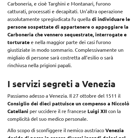
Carboneria, e cioè Targhini e Montanari, furono
catturati, processati e decapitati. Un’altra operazione
assolutamente spregiudicata fu quella
di individuare le
persone sospettate di appartenere o appoggiare la
Carboneria che vennero sequestrate, interrogate e
torturate
e nella maggior parte dei casi furono
giustiziate in modo sommario. Complessivamente un
migliaio di persone sarà costretta all’esilio o sarà
rinchiusa nella prigioni papali.
I servizi segreti a Venezia
Passiamo adesso a Venezia. Il 27 ottobre del 1511 il
Consiglio dei dieci pattuisce un compenso a Niccolò
Catellani
per uccidere il re francese
Luigi XII
con la
complicità del suo medico personale.
Allo scopo di sconfiggere il nemico austriaco
Venezia
decide di porre in essere diversi incendi dolosi nel