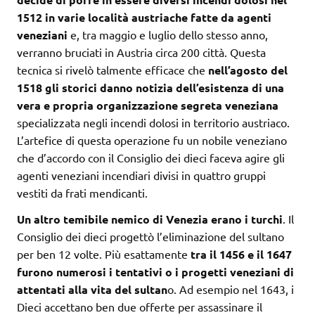
1512 in varie località austriache fatte da agenti
veneziani
e, tra maggio e luglio dello stesso anno,
verranno bruciati in Austria circa 200 città. Questa
tecnica si rivelò talmente efficace che
nell’agosto del
1518 gli storici danno notizia dell’esistenza di una
vera e propria organizzazione segreta veneziana
specializzata negli incendi dolosi in territorio austriaco.
L’artefice di questa operazione fu un nobile veneziano
che d’accordo con il Consiglio dei dieci faceva agire gli
agenti veneziani incendiari divisi in quattro gruppi
vestiti da frati mendicanti.
Un altro temibile nemico di Venezia erano i turchi
. Il
Consiglio dei dieci progettò l’eliminazione del sultano
per ben 12 volte. Più esattamente
tra il 1456 e il 1647
furono numerosi i tentativi o i progetti veneziani di
attentati alla vita del sultan
o. Ad esempio nel 1643, i
Dieci accettano ben due offerte per assassinare il