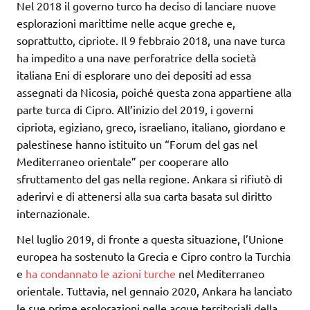
Nel 2018 il governo turco ha deciso di lanciare nuove
esplorazioni marittime nelle acque greche e,
soprattutto, cipriote. Il 9 febbraio 2018, una nave turca
ha impedito a una nave perforatrice della società
italiana Eni di esplorare uno dei depositi ad essa
assegnati da Nicosia, poiché questa zona appartiene alla
parte turca di Cipro. All’inizio del 2019, i governi
cipriota, egiziano, greco, israeliano, italiano, giordano e
palestinese hanno istituito un “Forum del gas nel
Mediterraneo orientale” per cooperare allo
sfruttamento del gas nella regione. Ankara si rifiutò di
aderirvi e di attenersi alla sua carta basata sul diritto
internazionale.
Nel luglio 2019, di fronte a questa situazione, l’Unione
europea ha sostenuto la Grecia e Cipro contro la Turchia
e
ha condannato le azioni turche
nel Mediterraneo
orientale. Tuttavia, nel gennaio 2020, Ankara ha lanciato
le sue prime esplorazioni nelle acque territoriali della