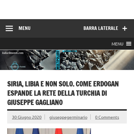
Skip
to
Italia e il mondo
content
MENU
BARRA LATERALE
MENU
SIRIA, LIBIA E NON SOLO. COME ERDOGAN
ESPANDE LA RETE DELLA TURCHIA DI
GIUSEPPE GAGLIANO
30 Giugno 2020
giuseppegerminario
0 Comments