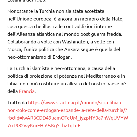
Nonostante la Turchia non sia stata accettata
nell’Unione europea, è ancora un membro della Nato,
cosa questa che illustra le contraddizioni interne
dell’Alleanza atlantica nel mondo post guerra fredda.
Collaborando a volte con Washington, a volte con
Mosca, l’unica politica che Ankara segue è quella del
neo-ottomanismo di Erdogan.
La Turchia islamista e neo-ottomana, a causa della
politica di proiezione di potenza nel Mediterraneo e in
Libia, non può costituire un alleato del nostro paese né
della
Francia
.
Tratto da
https://www.startmag.it/mondo/siria-libia-e-
non-solo-come-erdogan-espande-la-rete-della-turchia/?
fbclid=IwAR3CDD49uamOTeUM_jyzpNY0a7hWqUVYW
7uT982wyKmEHh9sKgS_hzTqLeE