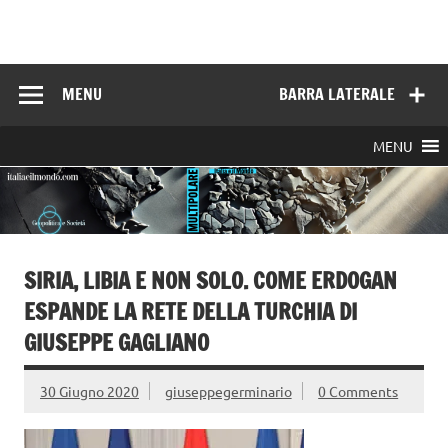
Skip
to
Italia e il mondo
content
MENU
BARRA LATERALE
MENU
SIRIA, LIBIA E NON SOLO. COME ERDOGAN
ESPANDE LA RETE DELLA TURCHIA DI
GIUSEPPE GAGLIANO
30 Giugno 2020
giuseppegerminario
0 Comments