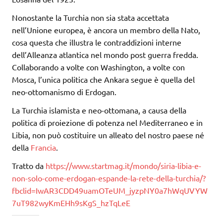
Nonostante la Turchia non sia stata accettata
nell’Unione europea, è ancora un membro della Nato,
cosa questa che illustra le contraddizioni interne
dell’Alleanza atlantica nel mondo post guerra fredda.
Collaborando a volte con Washington, a volte con
Mosca, l’unica politica che Ankara segue è quella del
neo-ottomanismo di Erdogan.
La Turchia islamista e neo-ottomana, a causa della
politica di proiezione di potenza nel Mediterraneo e in
Libia, non può costituire un alleato del nostro paese né
della
Francia
.
Tratto da
https://www.startmag.it/mondo/siria-libia-e-
non-solo-come-erdogan-espande-la-rete-della-turchia/?
fbclid=IwAR3CDD49uamOTeUM_jyzpNY0a7hWqUVYW
7uT982wyKmEHh9sKgS_hzTqLeE