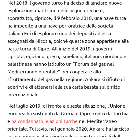
Nel 2018 il governo turco ha deciso di lanciare nuove
esplorazioni marittime nelle acque greche e,
soprattutto, cipriote. Il 9 febbraio 2018, una nave turca
ha impedito a una nave perforatrice della società
italiana Eni di esplorare uno dei depositi ad essa
assegnati da Nicosia, poiché questa zona appartiene alla
parte turca di Cipro. All’inizio del 2019, i governi
cipriota, egiziano, greco, israeliano, italiano, giordano e
palestinese hanno istituito un “Forum del gas nel
Mediterraneo orientale” per cooperare allo
sfruttamento del gas nella regione. Ankara si rifiutò di
aderirvi e di attenersi alla sua carta basata sul diritto
internazionale.
Nel luglio 2019, di fronte a questa situazione, l’Unione
europea ha sostenuto la Grecia e Cipro contro la Turchia
e
ha condannato le azioni turche
nel Mediterraneo
orientale. Tuttavia, nel gennaio 2020, Ankara ha lanciato
le sue prime esplorazioni nelle acque territoriali della