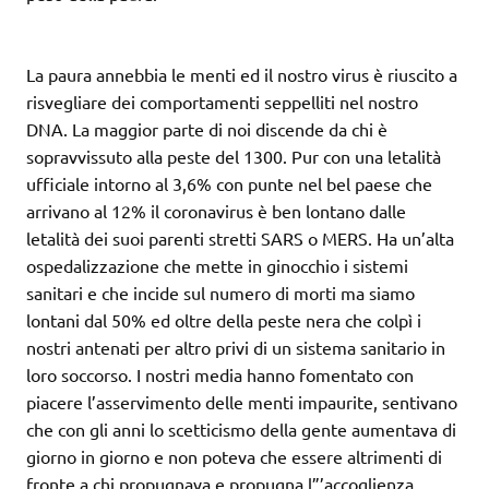
La paura annebbia le menti ed il nostro virus è riuscito a
risvegliare dei comportamenti seppelliti nel nostro
DNA. La maggior parte di noi discende da chi è
sopravvissuto alla peste del 1300. Pur con una letalità
ufficiale intorno al 3,6% con punte nel bel paese che
arrivano al 12% il coronavirus è ben lontano dalle
letalità dei suoi parenti stretti SARS o MERS. Ha un’alta
ospedalizzazione che mette in ginocchio i sistemi
sanitari e che incide sul numero di morti ma siamo
lontani dal 50% ed oltre della peste nera che colpì i
nostri antenati per altro privi di un sistema sanitario in
loro soccorso. I nostri media hanno fomentato con
piacere l’asservimento delle menti impaurite, sentivano
che con gli anni lo scetticismo della gente aumentava di
giorno in giorno e non poteva che essere altrimenti di
fronte a chi propugnava e propugna l”’accoglienza