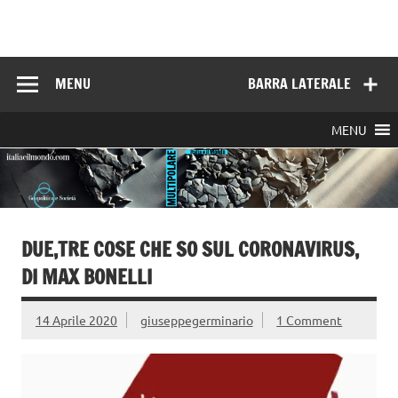
Skip
to
Italia e il mondo
content
MENU
BARRA LATERALE
MENU
DUE,TRE COSE CHE SO SUL CORONAVIRUS,
DI MAX BONELLI
14 Aprile 2020
giuseppegerminario
1 Comment