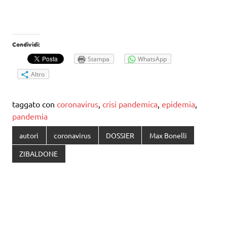
Condividi:
Stampa
WhatsApp
Altro
taggato con
coronavirus
,
crisi pandemica
,
epidemia
,
pandemia
autori
coronavirus
DOSSIER
Max Bonelli
ZIBALDONE