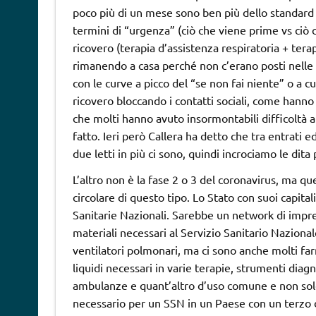
poco più di un mese sono ben più dello standard s
termini di “urgenza” (ciò che viene prime vs ciò 
ricovero (terapia d’assistenza respiratoria + terap
rimanendo a casa perché non c’erano posti nelle 
con le curve a picco del “se non fai niente” o a c
ricovero bloccando i contatti sociali, come hanno 
che molti hanno avuto insormontabili difficoltà 
fatto. Ieri però Callera ha detto che tra entrati ed
due letti in più ci sono, quindi incrociamo le dita
L’altro non è la fase 2 o 3 del coronavirus, ma qu
circolare di questo tipo. Lo Stato con suoi capi
Sanitarie Nazionali. Sarebbe un network di imp
materiali necessari al Servizio Sanitario Naziona
ventilatori polmonari, ma ci sono anche molti farm
liquidi necessari in varie terapie, strumenti diagnos
ambulanze e quant’altro d’uso comune e non solo
necessario per un SSN in un Paese con un terzo d