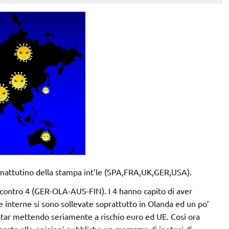
attutino della stampa int’le (SPA,FRA,UK,GER,USA).
contro 4 (GER-OLA-AUS-FIN). I 4 hanno capito di aver
e interne si sono sollevate soprattutto in Olanda ed un po’
star mettendo seriamente a rischio euro ed UE. Così ora