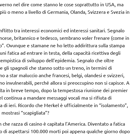
 governo nel dire come stanno le cose soprattutto in USA, ma
 più o meno a livello di Germania, Olanda, Svizzera e Svezia in
litto tra interessi economici ed interessi sanitari. Segnalo
cese, britannico e tedesco, sembrano voler frenare (come in
amo”. Ovunque e stamane ne ho letto addirittura sulla stampa
i fatica ad entrare in testa, della capacità ricettiva degli
a tempistica di sviluppo dell’epidemia. Segnalo che oltre
 gli spagnoli che stanno sotto un treno, in termini di
no a star maluccio anche francesi, belgi, olandesi e svizzeri,
no invulnerabili, perché allora si preoccupino non si capisce. A
olta in breve tempo, dopo la tempestosa riunione dei premier
 continua a mandare messaggi vocali ma si rifiuta di
di ieri. Ricordo che Merkel è ufficialmente in “isolamento”,
 mostrasi “scapigliata”?
e razza di casino è capitata l’America. Diventato a fatica
to di aspettarsi 100.000 morti poi appena qualche giorno dopo