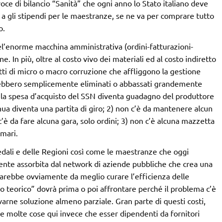
oce di bilancio “Sanità” che ogni anno lo Stato italiano deve
e a gli stipendi per le maestranze, se ne va per comprare tutto
o.
del’enorme macchina amministrativa (ordini-fatturazioni-
. In più, oltre al costo vivo dei materiali ed al costo indiretto
 atti di micro o macro corruzione che affliggono la gestione
 sarebbero semplicemente eliminati o abbassati grandemente
1) la spesa d’acquisto del SSN diventa guadagno del produttore
nua diventa una partita di giro; 2) non c’è da mantenere alcun
è da fare alcuna gara, solo ordini; 3) non c’è alcuna mazzetta
imari.
edali e delle Regioni così come le maestranze che oggi
nte assorbita dal network di aziende pubbliche che crea una
 sarebbe ovviamente da meglio curare l’efficienza delle
o teorico” dovrà prima o poi affrontare perché il problema c’è
arne soluzione almeno parziale. Gran parte di questi costi,
e molte cose qui invece che esser dipendenti da fornitori