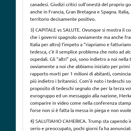
canadesi. Giudizi critici sull’onestà del proprio
anche in Francia, Gran Bretagna e Spagna. Italia,
territorio decisamente positivo.
3) CAPITALE vs SALUTE. Ovunque si mostra il conf
che i governi spagnolo ovviamente ma anche fran
Italia per altro) l’impeto a “riapriamo e fatturi
tedesca, c’è il semplice problema che noto ad alcun
ospedali. Gli “altri” poi, sono indietro a noi nell
ovviamente a noi che abbiamo iniziato per primi e
rapporto morti per 1 milioni di abitanti, comincia
più indietro i britannici. Com’è noto i tedeschi so
proposito di tedeschi segnalo che per la terza v
eurogruppo ed un messaggio alla nazione, Merkel
comparire in video come nella conferenza stampa 
forse non si è fatta la messa in piega e non vuole
4) SALUTIAMO L’AMERICA. Trump sta capendo in ch
serio e preoccupato, pochi giorni fa ha annuncia