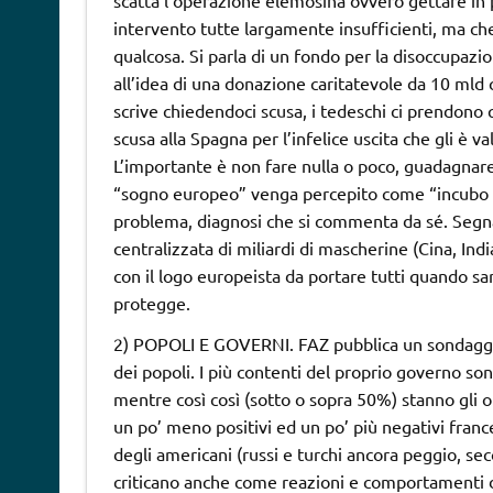
scatta l’operazione elemosina ovvero gettare in 
intervento tutte largamente insufficienti, ma ch
qualcosa. Si parla di un fondo per la disoccupazi
all’idea di una donazione caritatevole da 10 mld c
scrive chiedendoci scusa, i tedeschi ci prendono 
scusa alla Spagna per l’infelice uscita che gli è
L’importante è non fare nulla o poco, guadagnar
“sogno europeo” venga percepito come “incubo eu
problema, diagnosi che si commenta da sé. Segna
centralizzata di miliardi di mascherine (Cina, In
con il logo europeista da portare tutti quando sa
protegge.
2) POPOLI E GOVERNI. FAZ pubblica un sondaggio
dei popoli. I più contenti del proprio governo son
mentre così così (sotto o sopra 50%) stanno gli o
un po’ meno positivi ed un po’ più negativi francesi
degli americani (russi e turchi ancora peggio, sec
criticano anche come reazioni e comportamenti d