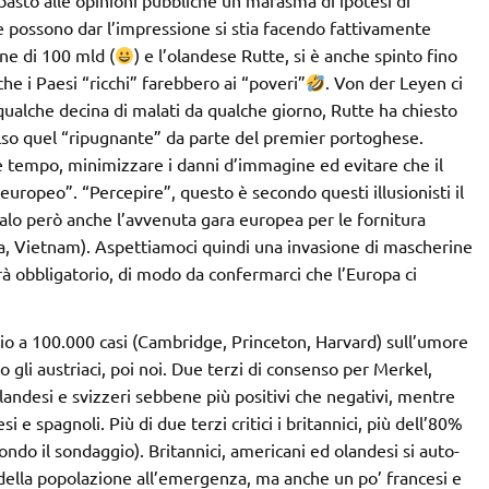
pasto alle opinioni pubbliche un marasma di ipotesi di
e possono dar l’impressione si stia facendo fattivamente
one di 100 mld (
) e l’olandese Rutte, si è anche spinto fino
he i Paesi “ricchi” farebbero ai “poveri”
. Von der Leyen ci
qualche decina di malati da qualche giorno, Rutte ha chiesto
 valso quel “ripugnante” da parte del premier portoghese.
e tempo, minimizzare i danni d’immagine ed evitare che il
ropeo”. “Percepire”, questo è secondo questi illusionisti il
lo però anche l’avvenuta gara europea per le fornitura
dia, Vietnam). Aspettiamoci quindi una invasione di mascherine
rà obbligatorio, di modo da confermarci che l’Europa ci
 a 100.000 casi (Cambridge, Princeton, Harvard) sull’umore
o gli austriaci, poi noi. Due terzi di consenso per Merkel,
landesi e svizzeri sebbene più positivi che negativi, mentre
 e spagnoli. Più di due terzi critici i britannici, più dell’80%
ondo il sondaggio). Britannici, americani ed olandesi si auto-
ella popolazione all’emergenza, ma anche un po’ francesi e