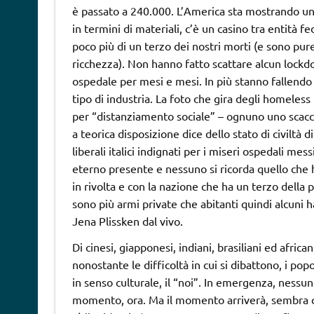
è passato a 240.000. L’America sta mostrando un l
in termini di materiali, c’è un casino tra entità 
poco più di un terzo dei nostri morti (e sono pure
ricchezza). Non hanno fatto scattare alcun lockdo
ospedale per mesi e mesi. In più stanno fallendo
tipo di industria. La foto che gira degli homeless
per “distanziamento sociale” – ognuno uno scacco 
a teorica disposizione dice dello stato di civiltà
liberali italici indignati per i miseri ospedali mes
eterno presente e nessuno si ricorda quello che h
in rivolta e con la nazione che ha un terzo dell
sono più armi private che abitanti quindi alcuni 
Jena Plissken dal vivo.
Di cinesi, giapponesi, indiani, brasiliani ed afric
nonostante le difficoltà in cui si dibattono, i pop
in senso culturale, il “noi”. In emergenza, nessun
momento, ora. Ma il momento arriverà, sembra che