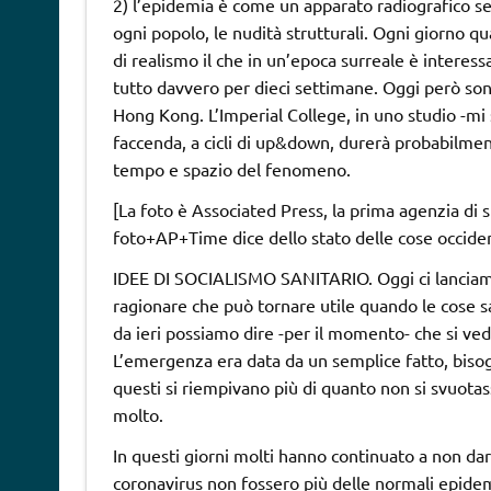
2) l’epidemia è come un apparato radiografico s
ogni popolo, le nudità strutturali. Ogni giorno q
di realismo il che in un’epoca surreale è interess
tutto davvero per dieci settimane. Oggi però sono
Hong Kong. L’Imperial College, in uno studio -mi
faccenda, a cicli di up&down, durerà probabilme
tempo e spazio del fenomeno.
[La foto è Associated Press, la prima agenzia di
foto+AP+Time dice dello stato delle cose occiden
IDEE DI SOCIALISMO SANITARIO. Oggi ci lanciamo
ragionare che può tornare utile quando le cose s
da ieri possiamo dire -per il momento- che si ved
L’emergenza era data da un semplice fatto, bisogn
questi si riempivano più di quanto non si svuotas
molto.
In questi giorni molti hanno continuato a non dar
coronavirus non fossero più delle normali epidemi