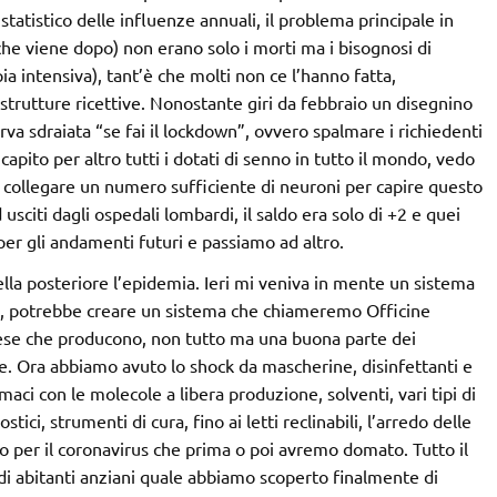
tatistico delle influenze annuali, il problema principale in
che viene dopo) non erano solo i morti ma i bisognosi di
ia intensiva), tant’è che molti non ce l’hanno fatta,
strutture ricettive. Nonostante giri da febbraio un disegnino
urva sdraiata “se fai il lockdown”, ovvero spalmare i richiedenti
capito per altro tutti i dotati di senno in tutto il mondo, vedo
a collegare un numero sufficiente di neuroni per capire questo
 usciti dagli ospedali lombardi, il saldo era solo di +2 e quei
 per gli andamenti futuri e passiamo ad altro.
ella posteriore l’epidemia. Ieri mi veniva in mente un sistema
tali, potrebbe creare un sistema che chiameremo Officine
rese che producono, non tutto ma una buona parte dei
le. Ora abbiamo avuto lo shock da mascherine, disinfettanti e
aci con le molecole a libera produzione, solventi, vari tipi di
tici, strumenti di cura, fino ai letti reclinabili, l’arredo delle
 per il coronavirus che prima o poi avremo domato. Tutto il
i abitanti anziani quale abbiamo scoperto finalmente di