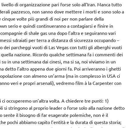
ivello di organizzazione pari forse solo all’Iran. Manca tutto
federali pazzesco, non sanno dove mettere i morti e sono solo a
 cinque volte più grandi di noi per non parlare della
wn serio e quindi continueranno a contagiarsi e finire in
 compagnie di shale gas una dopo l’altra e seguiranno vari
 messi sdraiati per terra a distanza di sicurezza occupando –
dei parcheggi vuoti di Las Vegas con tutti gli alberghi vuoti
 di quella nazione. Ricordo qualche settimana fa i commenti dei
si su in una settimana dai cinesi, ma si sa, noi viviamo in un
a detto l’altro appena due giorni fa. Poi arriveranno i ghetti
a popolazione con almeno un’arma (ma in complesso in USA ci
hanno veri e propri arsenali), vedremo film à la Carpenter con
ani ci occuperemo un’altra volta. A chiedere tre punti: 1)
oli si stringono al proprio leader o forse solo alla nazione detto
o sente il bisogno di far esagerate polemiche, non è il
 pochi abbiamo capito l’entità e la durata di questa storia;