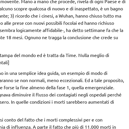
emovente. Mano a mano che procede, rivela di ogni Paese e di
ualcuno scopre qualcosa di nuovo e di inaspettato, è un bagno
ante; 3) ricordo che i cinesi, a Wuhan, hanno chiuso tutto ma
 alle prese con nuovi possibili focolai ed hanno richiuso
 sembra logicamente affidabile-, ha detto settimane fa che la
nte 18 mesi. Ognuno ne tragga la conclusione che crede su
 stampa del mondo ed è tratta da Time. Nulla meglio di
tali]
 in una semplice idea guida, un esempio di modo di
aranno se non normali, meno eccezionali. Ed a tale proposito,
e forse la fine almeno della fase 1, quella emergenziale.
ava diminuire il flusso dei contagiati negli ospedali perché
sero. In quelle condizioni i morti sarebbero aumentati di
si conto del fatto che i morti complessivi per e con
a di influenza. A parte il fatto che più di 11.000 morti in