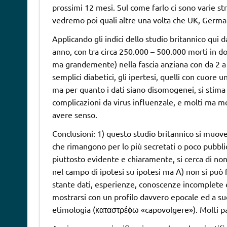
prossimi 12 mesi. Sul come farlo ci sono varie stra
vedremo poi quali altre una volta che UK, German
Applicando gli indici dello studio britannico qui da
anno, con tra circa 250.000 – 500.000 morti in do
ma grandemente) nella fascia anziana con da 2 a 4
semplici diabetici, gli ipertesi, quelli con cuore
ma per quanto i dati siano disomogenei, si stima 
complicazioni da virus influenzale, e molti ma 
avere senso.
Conclusioni: 1) questo studio britannico si muove
che rimangono per lo più secretati o poco pubbl
piuttosto evidente e chiaramente, si cerca di non
nel campo di ipotesi su ipotesi ma A) non si può f
stante dati, esperienze, conoscenze incomplete 
mostrarsi con un profilo davvero epocale ed a s
etimologia (καταστρέϕω «capovolgere»). Molti pa