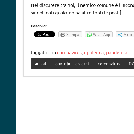
Nel discutere tra noi, il nemico comune è l’incon
singoli dati qualcuno ha altre fonti le posti]
Condividi:
Stampa
WhatsApp
Altro
taggato con
coronavirus
,
epidemia
,
pandemia
autori
contributi esterni
coronavirus
DO