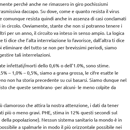
amente perché anche ne rimassero in giro pochissismi
rasmissiva daccapo. Su dove, come e quanto resista il virus
e comunque resista quindi anche in assenza di casi conclamati
in circolo. Ovviamente, stante che non si potranno tenere i
ltri per un anno, il circuito va inteso in senso ampio. La logica
i dice che l’alta interrelazione lo favorisce, dall’altra ti dice
 eliminare del tutto se non per brevissimi periodi, siamo
stire tali interrelazioni.
ate infettati/morti dello 0,6% o dell’1.0%, sono stime.
5% – 1,0% – 0,5%, siamo a grana grossa, le cifre esatte le
eno non ha storia precedente su cui basarsi. Siamo dunque nel
visto che queste sembrano -per alcuni- le meno colpite da
iù clamoroso che attira la nostra attenzione, i dati da tener
zati più o meno gravi. PHE, stima in 12% questi secondi sul
% della popolazione). Nessun sistema sanitario la mondo è in
 possibile a spalmarle in modo il più orizzontale possibile nei