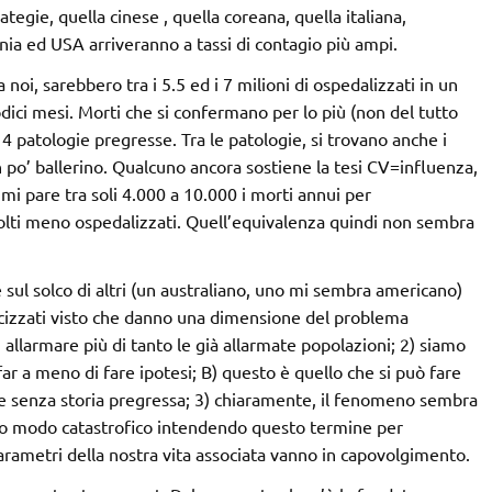
tegie, quella cinese , quella coreana, quella italiana,
ia ed USA arriveranno a tassi di contagio più ampi.
 noi, sarebbero tra i 5.5 ed i 7 milioni di ospedalizzati in un
dici mesi. Morti che si confermano per lo più (non del tutto
 patologie pregresse. Tra le patologie, si trovano anche i
 un po’ ballerino. Qualcuno ancora sostiene la tesi CV=influenza,
mi pare tra soli 4.000 a 10.000 i morti annui per
molti meno ospedalizzati. Quell’equivalenza quindi non sembra
 sul solco di altri (un australiano, uno mi sembra americano)
icizzati visto che danno una dimensione del problema
 allarmare più di tanto le già allarmate popolazioni; 2) siamo
ar a meno di fare ipotesi; B) questo è quello che si può fare
e senza storia pregressa; 3) chiaramente, il fenomeno sembra
uo modo catastrofico intendendo questo termine per
rametri della nostra vita associata vanno in capovolgimento.