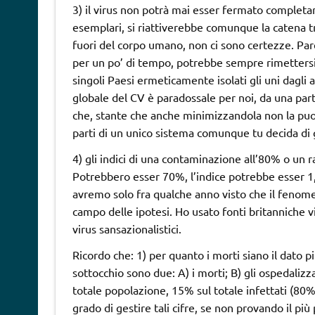
3) il virus non potrà mai esser fermato complet
esemplari, si riattiverebbe comunque la catena t
fuori del corpo umano, non ci sono certezze. Par
per un po’ di tempo, potrebbe sempre rimettersi 
singoli Paesi ermeticamente isolati gli uni dagli a
globale del CV è paradossale per noi, da una parte t
che, stante che anche minimizzandola non la puoi
parti di un unico sistema comunque tu decida di ge
4) gli indici di una contaminazione all’80% o un r
Potrebbero esser 70%, l’indice potrebbe esser 1,
avremo solo fra qualche anno visto che il fenom
campo delle ipotesi. Ho usato fonti britanniche 
virus sansazionalistici.
Ricordo che: 1) per quanto i morti siano il dato p
sottocchio sono due: A) i morti; B) gli ospedaliz
totale popolazione, 15% sul totale infettati (80
grado di gestire tali cifre, se non provando il più