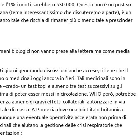
 dell’1% i morti sarebbero 530.000. Questo non è un post su
aliana (tema interessantissimo che discuteremo a parte), è un
nto tale che rischia di rimaner più o meno tale a prescinder
enomeni biologici non vanno prese alla lettera ma come media
ti giorni generando discussioni anche accese, ritiene che il
 o medicinali oggi ancora in fieri. Tali medicinali sono in
e –credo- un test topi e almeno tre test successivi su gli
prima di poter esser messi in circolazione. WHO però, potrebbe
enza almeno di gravi effetti collaterali, autorizzare in via
ale di massa. A Pomezia dove una joint italo-britannica
unque una eventuale operatività accelerata non prima di
nali che aiutano la gestione delle crisi respiratorie che
mentazioni;