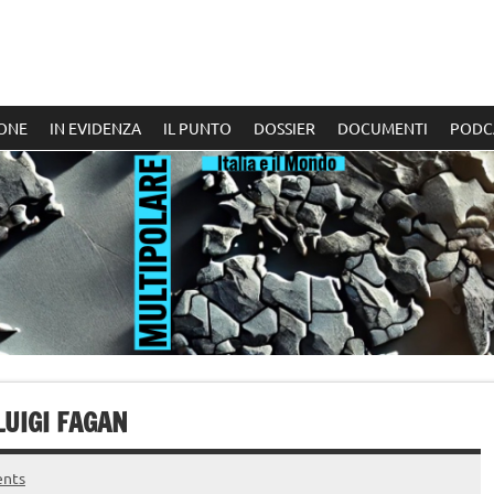
ONE
IN EVIDENZA
IL PUNTO
DOSSIER
DOCUMENTI
PODC
LUIGI FAGAN
nts