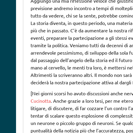
Aggiungo una mia riflessione veloce che giustifi
previsione andremo incontro a tempi di molteplici
tutto da vedere, chi se la sente, potrebbe comin
La storia diventa, in questo periodo, una materia
più che in passato. C’è da aumentare la nostra rif
eventi, preparare la partecipazione a gli stessi ev
tramite la politica. Veniamo tutti da decenni di an
arrendevole pessimismo, di sviluppo della sola fun
dal passaggio dell’angelo della storia ed il futur
mano al cervello, le menti tra loro, è mettersi ne
Altrimenti la scriveranno altri. Il mondo non sarà
deciderà la nostra partecipazione attiva al dargli
[Nei giorni scorsi ho avuto discussioni anche ne
Cucinotta
. Anche grazie a loro tesi, per me eter
litigare, di discutere, di far cozzare l’un contro l’
tentar di scalare questo esplosione di complessità
un neurone o piccolo gruppo di neuroni. Se qualcun
puntualità della notizia più che l’accuratezza, po