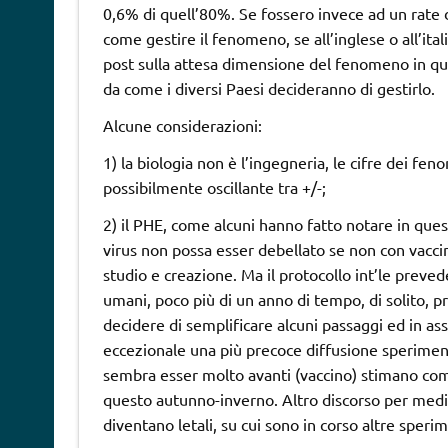
0,6% di quell’80%. Se fossero invece ad un rate
come gestire il fenomeno, se all’inglese o all’it
post sulla attesa dimensione del fenomeno in qua
da come i diversi Paesi decideranno di gestirlo.
Alcune considerazioni:
1) la biologia non è l’ingegneria, le cifre dei f
possibilmente oscillante tra +/-;
2) il PHE, come alcuni hanno fatto notare in ques
virus non possa esser debellato se non con vaccino
studio e creazione. Ma il protocollo int’le preved
umani, poco più di un anno di tempo, di solito, 
decidere di semplificare alcuni passaggi ed in ass
eccezionale una più precoce diffusione speriment
sembra esser molto avanti (vaccino) stimano com
questo autunno-inverno. Altro discorso per medici
diventano letali, su cui sono in corso altre speri