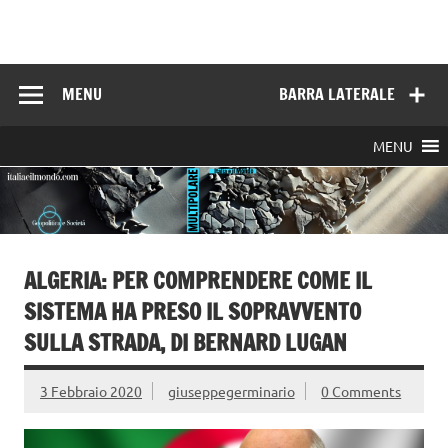
Skip
to
Italia e il mondo
content
MENU
BARRA LATERALE
MENU
ALGERIA: PER COMPRENDERE COME IL
SISTEMA HA PRESO IL SOPRAVVENTO
SULLA STRADA, DI BERNARD LUGAN
3 Febbraio 2020
giuseppegerminario
0 Comments