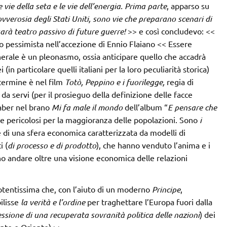
e vie della seta e le vie dell’energia. Prima parte
, apparso su
ovverosia degli Stati Uniti, sono vie che preparano scenari di
sarà teatro passivo di future guerre!
>> e così concludevo: <<
 pessimista nell’accezione di Ennio Flaiano << Essere
enerale è un pleonasmo, ossia anticipare quello che accadrà
n particolare quelli italiani per la loro peculiarità storica)
 termine è nel film
Totò, Peppino e i fuorilegge,
regia di
a servi (per il prosieguo della definizione delle facce
Gaber nel brano
Mi fa male il mondo
dell’album “
E pensare che
i e pericolosi per la maggioranza delle popolazioni. Sono
i
e di una sfera economica caratterizzata da modelli di
i (
di processo e di prodotto
), che hanno venduto l’anima e i
o andare oltre una visione economica delle relazioni
otentissima che, con l’aiuto di un moderno
Principe
,
ilisse
la verità e l’ordine
per traghettare l’Europa fuori dalla
ssione di una recuperata sovranità politica delle nazioni
) dei
ente e Oriente) >>.