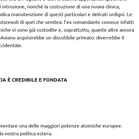
i intrusione, nonché la costruzione di una nuova clinica,
odica manutenzione di questi particolari e delicati ordigni. Le
utorevoli di quel che sembra: l’ex comandante conosce infatti
iche vi sono già custodite e, soprattutto, quante altre ancora
viano acquisirebbe un discutibile primato: diverrebbe il
cidentale.
IA È CREDIBILE E FONDATA
di diventare una delle maggiori potenze atomiche europee.
a nostra politica estera.