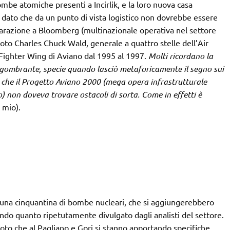
mbe atomiche presenti a Incirlik, e la loro nuova casa
, dato che da un punto di vista logistico non dovrebbe essere
chiarazione a Bloomberg (multinazionale operativa nel settore
oto Charles Chuck Wald, generale a quattro stelle dell’Air
Fighter Wing di Aviano dal 1995 al 1997.
Molti ricordano la
gombrante, specie quando lasciò metaforicamente il segno sui
re che il Progetto Aviano 2000 (mega opera infrastrutturale
) non doveva trovare ostacoli di sorta. Come in effetti è
 mio).
 una cinquantina di bombe nucleari, che si aggiungerebbero
ndo quanto ripetutamente divulgato dagli analisti del settore.
to che al Pagliano e Gori si stanno apportando specifiche