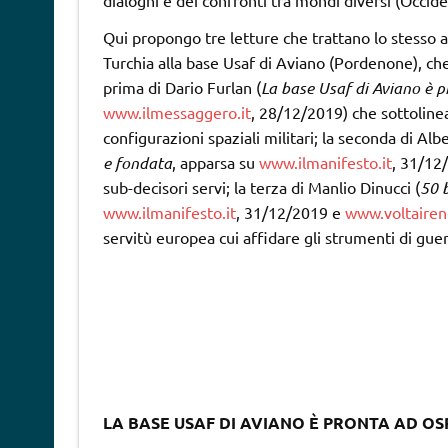
Qui propongo tre letture che trattano lo stesso 
Turchia alla base Usaf di Aviano (Pordenone), che
prima di Dario Furlan (
L
a base Usaf di Aviano è p
www.ilmessaggero.it
, 28/12/2019) che sottolinea
configurazioni spaziali militari; la seconda di Alb
e fondata
, apparsa su
www.ilmanifesto.it
, 31/12/
sub-decisori servi; la terza di Manlio Dinucci (
50 
www.ilmanifesto.it
, 31/12/2019 e
www.voltairen
servitù europea cui affidare gli strumenti di gue
LA BASE USAF DI AVIANO È PRONTA AD O