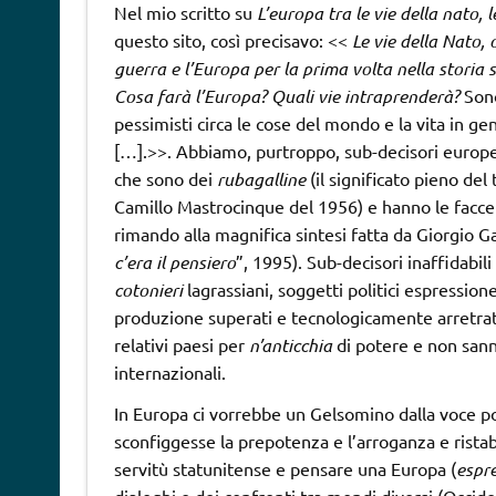
Nel mio scritto su
L’europa tra le vie della nato, l
questo sito, così precisavo: <<
Le vie della Nato, 
guerra e l’Europa per la prima volta nella storia 
Cosa farà l’Europa? Quali vie intraprenderà?
Sono
pessimisti circa le cose del mondo e la vita in g
[…].>>. Abbiamo, purtroppo, sub-decisori europei (i
che sono dei
rubagalline
(il significato pieno del
Camillo Mastrocinque del 1956) e hanno le facce d
rimando alla magnifica sintesi fatta da Giorgio 
c’era il pensiero
”, 1995). Sub-decisori inaffidabil
cotonieri
lagrassiani, soggetti politici espression
produzione superati e tecnologicamente arretrat
relativi paesi per
n’anticchia
di potere e non sann
internazionali.
In Europa ci vorrebbe un Gelsomino dalla voce p
sconfiggesse la prepotenza e l’arroganza e ristab
servitù statunitense e pensare una Europa (
espre
dialoghi e dei confronti tra mondi diversi (Occid