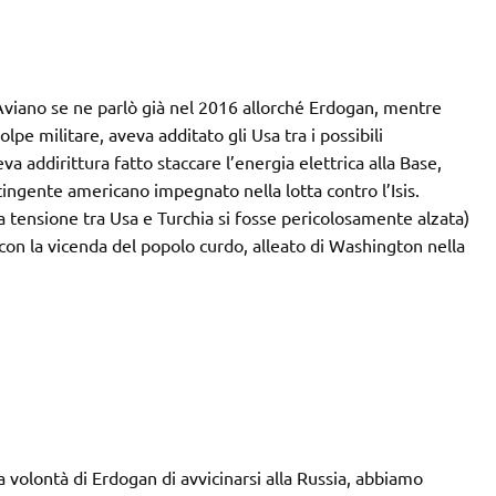
d Aviano se ne parlò già nel 2016 allorché Erdogan, mentre
pe militare, aveva additato gli Usa tra i possibili
eva addirittura fatto staccare l’energia elettrica alla Base,
tingente americano impegnato nella lotta contro l’Isis.
a tensione tra Usa e Turchia si fosse pericolosamente alzata)
ti con la vicenda del popolo curdo, alleato di Washington nella
a volontà di Erdogan di avvicinarsi alla Russia, abbiamo