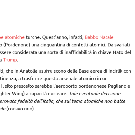
e atomiche
turche. Quest’anno, infatti,
Babbo Natale
o (Pordenone) una cinquantina di confetti atomici. Da svariati
ere considerata una sorta di inaffidabilità in chiave Nato del
 a
Trump
.
i, che in Anatolia usufruiscono della Base aerea di Incirlik con
tinenza, a trasferire questo arsenale atomico in un
 il sito prescelto sarebbe l’aeroporto pordenonese Pagliano e
ighter Wing) a capacità nucleare.
Tale eventuale decisione
rovata fedeltà dell’Italia, che sul tema atomiche non batte
ale
(corsivo mio).