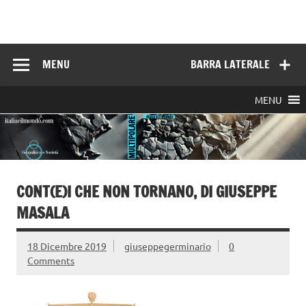
Skip
to
Italia e il mondo
content
MENU
BARRA LATERALE
MENU
CONT(E)I CHE NON TORNANO, DI GIUSEPPE
MASALA
18 Dicembre 2019
giuseppegerminario
0
Comments