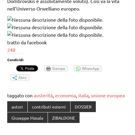
Dombrovskis è assolutamente voluto). Così va la vita
nell’Universo Orwelliano europeo.
tratto da facebook
248
Condividi:
Stampa
WhatsApp
Altro
taggato con
austerità
,
economia
,
italia
,
unione europea
autori
contributi esterni
DOSSIER
Giuseppe Masala
ZIBALDONE