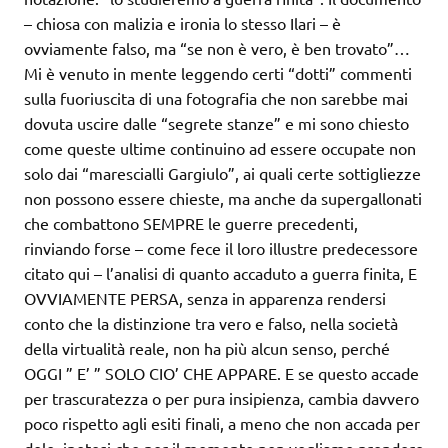
– chiosa con malizia e ironia lo stesso Ilari – è
ovviamente falso, ma “se non è vero, è ben trovato”…
Mi è venuto in mente leggendo certi “dotti” commenti
sulla fuoriuscita di una fotografia che non sarebbe mai
dovuta uscire dalle “segrete stanze” e mi sono chiesto
come queste ultime continuino ad essere occupate non
solo dai “marescialli Gargiulo”, ai quali certe sottigliezze
non possono essere chieste, ma anche da supergallonati
che combattono SEMPRE le guerre precedenti,
rinviando forse – come fece il loro illustre predecessore
citato qui – l’analisi di quanto accaduto a guerra finita, E
OVVIAMENTE PERSA, senza in apparenza rendersi
conto che la distinzione tra vero e falso, nella società
della virtualità reale, non ha più alcun senso, perché
OGGI ” E’ ” SOLO CIO’ CHE APPARE. E se questo accade
per trascuratezza o per pura insipienza, cambia davvero
poco rispetto agli esiti finali, a meno che non accada per