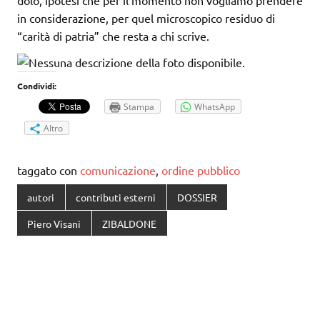
dolo, ipotesi che per il momento non vogliamo prendere
in considerazione, per quel microscopico residuo di
“carità di patria” che resta a chi scrive.
Condividi:
Stampa
WhatsApp
Altro
taggato con
comunicazione
,
ordine pubblico
autori
contributi esterni
DOSSIER
Piero Visani
ZIBALDONE