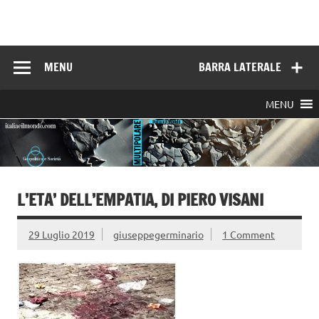
Skip
to
Italia e il mondo
content
MENU
BARRA LATERALE
MENU
L’ETA’ DELL’EMPATIA, DI PIERO VISANI
29 Luglio 2019
giuseppegerminario
1 Comment