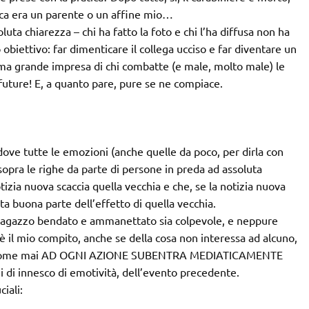
ica era un parente o un affine mio…
a chiarezza – chi ha fatto la foto e chi l’ha diffusa non ha
obiettivo: far dimenticare il collega ucciso e far diventare un
ma grande impresa di chi combatte (e male, molto male) le
uture! E, a quanto pare, pure se ne compiace.
ove tutte le emozioni (anche quelle da poco, per dirla con
pra le righe da parte di persone in preda ad assoluta
izia nuova scaccia quella vecchia e che, se la notizia nuova
a buona parte dell’effetto di quella vecchia.
 ragazzo bendato e ammanettato sia colpevole, e neppure
 è il mio compito, anche se della cosa non interessa ad alcuno,
re – come mai AD OGNI AZIONE SUBENTRA MEDIATICAMENTE
di innesco di emotività, dell’evento precedente.
iali: