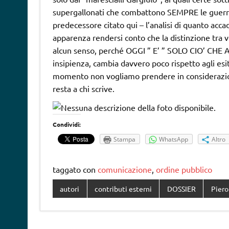
supergallonati che combattono SEMPRE le guerre p
predecessore citato qui – l’analisi di quanto ac
apparenza rendersi conto che la distinzione tra ver
alcun senso, perché OGGI ” E’ ” SOLO CIO’ CHE 
insipienza, cambia davvero poco rispetto agli esit
momento non vogliamo prendere in considerazione
resta a chi scrive.
Condividi:
Stampa
WhatsApp
Altro
taggato con
comunicazione
,
ordine pubblico
autori
contributi esterni
DOSSIER
Piero