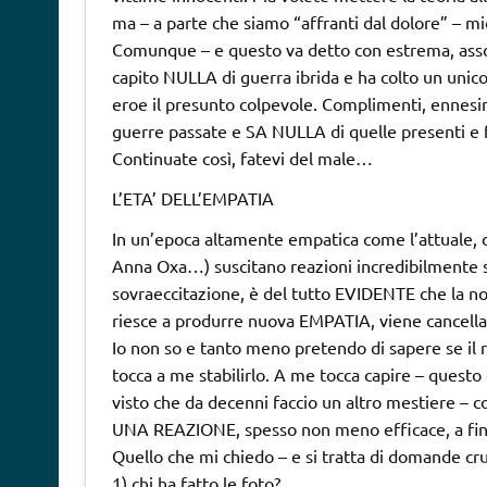
ma – a parte che siamo “affranti dal dolore” – m
Comunque – e questo va detto con estrema, assolut
capito NULLA di guerra ibrida e ha colto un unico 
eroe il presunto colpevole. Complimenti, ennesi
guerre passate e SA NULLA di quelle presenti e f
Continuate così, fatevi del male…
L’ETA’ DELL’EMPATIA
In un’epoca altamente empatica come l’attuale, d
Anna Oxa…) suscitano reazioni incredibilmente so
sovraeccitazione, è del tutto EVIDENTE che la not
riesce a produrre nuova EMPATIA, viene cancellat
Io non so e tanto meno pretendo di sapere se
il
tocca a me stabilirlo. A me tocca capire – questo
visto che da decenni faccio un altro mestie
UNA REAZIONE, spesso non meno efficace, a fini 
Quello che mi chiedo – e si tratta di domande cruc
1) chi ha fatto le foto?