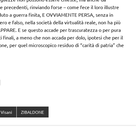
recedenti, rinviando forse – come fece il loro illustre
caduto a guerra finita, E OVVIAMENTE PERSA, senza in
o e falso, nella società della virtualità reale, non ha più
APPARE. E se questo accade per trascuratezza o per pura
i finali, a meno che non accada per dolo, ipotesi che per il
, per quel microscopico residuo di “carità di patria” che
 Visani
ZIBALDONE