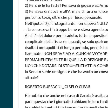
2) Perché le ha fatte? Pensava di giovare all’Arm
3) Pensava di nuocere all’Arma e di farci un disc
per conto terzi, oltre che per lucro personale.
Nell’ipotesi 2), il fotografante non sapeva NULLA 
– la conosceva fin troppo bene e stava agendo per
Al di là del dolore per il caduto, tutte le questi
complicate della fisica dei quanti, se solo qualc
risultati metapolitici di lungo periodo, perché 
fiammate. NON SERVE AD ALCUNCHé VOTARE 
PERMANENTEMENTE IN QUELLA DIREZIONE E AC
NONCHé DOTARSI DI STRUMENTI ATTI A COMBA
In Senato siede un signore che ha avuto un conse
attuale?
ROBERTO BUFFAGNI _CI SEI O CI FAI?
Ho notato che anche nel caso di Carola è uscita u
pare questa: che i giornalisti abbiano le loro font
le suddette fonti si facciano meno scrupoli che i