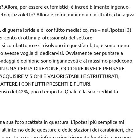
a? Allora, per essere eufemistici, è incredibilmente ingenuo.
reto gruzzoletto? Allora è come minimo un infiltrato, che agiva
di guerra ibrida e di conflitto mediatico, ma – nell’ipotesi 3)
 conto di ottimi professionisti del settore.
oni si combattono e si risolvono in quest’ambito, e sono meno
uno avesse voglia di dedicarvisi. Ovviamente per puntare a
i sondaggi d’opinione sono ingannevoli e al massimo producono
IN UNA CERTA DIREZIONE, OCCORRE INVECE PENSARE
QUISIRE VISIONI E VALORI STABILI E STRUTTURATI,
TTERE I CONFLITTI PRESENTI E FUTURI.
nso del 42%, poco tempo fa. Quale è la sua credibilità
na sua foto scattata in questura. L’ipotesi più semplice mi
i all’interno delle questure e delle stazioni dei carabinieri, che
n passato a passare informazioni riservate (motivi ce ne sono