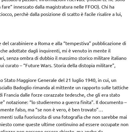
a fare” innescato dalla magistratura nelle FFOO). Chi ha
occo, perchè dalla posizione di scatto è facile risalire a lui,
e del carabiniere a Roma e alla “tempestiva” pubblicazione di
che adottate dagli inquirenti, mi è venuto in mente il
ari, senza ombra di dubbio il massimo storico militare italiano
ui curato – “Future Wars. Storia della distopia militare”,
o Stato Maggiore Generale del 21 luglio 1940, in cui, un
sciallo Badoglio rimanda al mittente un rapporto sulle tattiche
 Francia dalle forze corazzate tedesche, che gli era stato
nte” notazione: “lo studieremo a guerra finita”. Il documento –
vviamente falso, ma “se non è vero, è ben trovato”…
enti sulla fuoriuscita di una fotografia che non sarebbe mai
chiesto come queste ultime continuino ad essere occupate non
ottigliezze non possono essere chieste, ma anche da