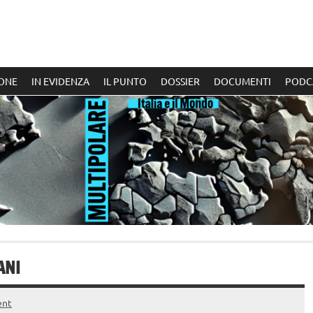
ONE
IN EVIDENZA
IL PUNTO
DOSSIER
DOCUMENTI
PODC
ANI
ent