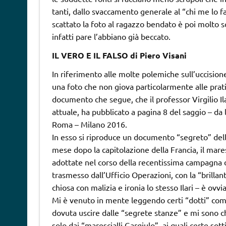
tanti, dallo svaccamento generale al “chi me lo f
scattato la foto al ragazzo bendato è poi molto sci
infatti pare l’abbiano già beccato.
IL VERO E IL FALSO di Piero Visani
In riferimento alle molte polemiche sull’uccision
una foto che non giova particolarmente alle prati
documento che segue, che il professor Virgilio Il
attuale, ha pubblicato a pagina 8 del saggio – da l
Roma – Milano 2016.
In
esso si riproduce un documento “segreto” dell
mese dopo la capitolazione della Francia, il mare
adottate nel corso della recentissima campagna di
trasmesso dall’Ufficio Operazioni, con la “brilla
chiosa con malizia e ironia lo stesso Ilari – è o
Mi è venuto in mente leggendo certi “dotti” comm
dovuta uscire dalle “segrete stanze” e mi sono 
solo dai “marescialli Gargiulo”, ai quali certe s