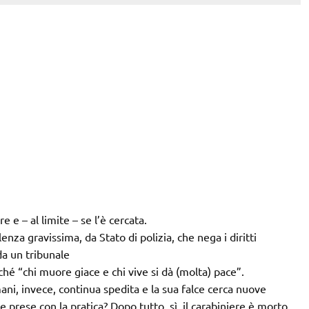
I
e e – al limite – se l’è cercata.
a gravissima, da Stato di polizia, che nega i diritti
da un tribunale
hé “chi muore giace e chi vive si dà (molta) pace”.
Umani, invece, continua spedita e la sua falce cerca nuove
e prese con la pratica? Dopo tutto, sì, il carabiniere è morto,