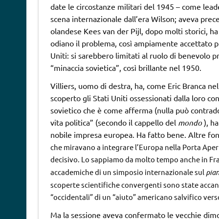
date le circostanze militari del 1945 – come lead
scena internazionale dall’era Wilson; aveva prec
olandese Kees van der Pijl, dopo molti storici, h
odiano il problema, così ampiamente accettato pr
Uniti: si sarebbero limitati al ruolo di benevolo 
“minaccia sovietica”, così brillante nel 1950.
Villiers, uomo di destra, ha, come Eric Branca ne
scoperto gli Stati Uniti ossessionati dalla loro c
sovietico che è come afferma (nulla può contradd
vita
politica” (secondo il cappello del
mondo
), ha
nobile impresa europea. Ha fatto bene. Altre f
che miravano a integrare l’Europa nella Porta Aperta
decisivo. Lo sappiamo da molto tempo anche in Fran
accademiche di un simposio internazionale sul
pian
scoperte scientifiche convergenti sono state accant
“occidentali” di un “aiuto” americano salvifico ver
Ma la sessione aveva confermato le vecchie dimost