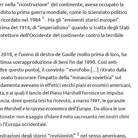
er nella “ricostruzione” del continente, aveva occupato la
eduto la prima guerra mondiale, come lo scienziato politico
1
a ricordato nel 1984
. Ma gli “eminenti storici europei”
ima del 1914, di “imperialismo” quando si tratta degli Stati
protettore dell’Occidente del continente contro la terribile
l 2018, e l’uomo di destra de Gaulle molto prima di loro, ha
ontinua sovrapproduzione di beni fin dal 1890. Così anti-
ire questo punto), il convinto
“
eurofobo
[…] ritirato dalla
 osato trascurare l’impatto della “minaccia sovietica” sul
ondamenta avevano
in effetti i vecchi piani economici americani,
, e ai quali il lancio del Piano Marshall fornisce un impulso
cia, dove questa tesi ha ricevuto, a marzo
1991
, le garanzie
o Marshall e la ripresa economica dell’Europa
. Da allora le sue
onate: non è saggio sfidare il mito sacrosanto nei nostri climi
so l’Europa occidentale.
2
razioni degli storici “revisionisti”
nel senso americano,