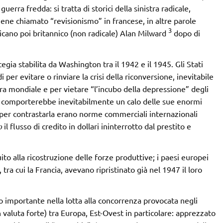
 guerra fredda: si tratta di storici della sinistra radicale,
ene chiamato “revisionismo” in francese, in altre parole
3
cano poi britannico (non radicale) Alan Milward
dopo di
ategia stabilita da Washington tra il 1942 e il 1945. Gli Stati
er evitare o rinviare la crisi della riconversione, inevitabile
ra mondiale e per vietare “l’incubo della depressione” degli
a comporterebbe inevitabilmente un calo delle sue enormi
 per contrastarla erano norme commerciali internazionali
o
il flusso di credito in dollari ininterrotto dal prestito e
ito alla ricostruzione delle forze produttive; i paesi europei
tra cui la Francia, avevano ripristinato già nel 1947 il loro
o importante nella lotta alla concorrenza provocata negli
i in valuta forte) tra Europa, Est-Ovest in particolare: apprezzato