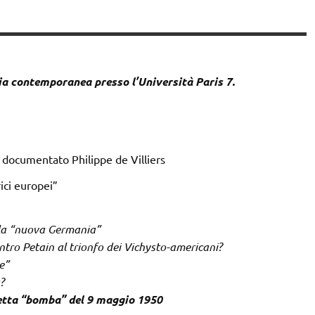
ia contemporanea presso l’Università Paris 7.
o documentato Philippe de Villiers
rici europei”
lla “nuova Germania”
ntro Petain al trionfo dei Vichysto-americani?
e”
?
etta “bomba” del 9 maggio 1950