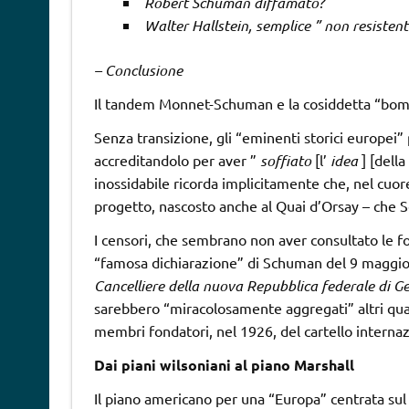
Robert Schuman diffamato?
Walter Hallstein, semplice ”
non resistent
– Conclusione
Il tandem Monnet-Schuman e la cosiddetta “bom
Senza transizione, gli “eminenti storici europei
accreditandolo per aver ”
soffiato
[l’
idea
] [dell
inossidabile ricorda implicitamente che, nel cuor
progetto, nascosto anche al Quai d’Orsay – che 
I censori, che sembrano non aver consultato le fon
“famosa dichiarazione” di Schuman del 9 maggio
Cancelliere della nuova Repubblica federale di 
sarebbero “miracolosamente aggregati” altri quattr
membri fondatori, nel 1926, del cartello internazi
Dai piani wilsoniani al piano Marshall
Il piano americano per una “Europa” centrata su