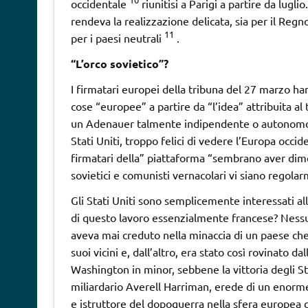
occidentale
riunitisi a Parigi a partire da lugl
rendeva la realizzazione delicata, sia per il Re
11
per i paesi neutrali
.
“L’orco sovietico”?
I firmatari europei della tribuna del 27 marzo han
cose “europee” a partire da “l’idea” attribuita 
un Adenauer talmente indipendente o autonomo,
Stati Uniti, troppo felici di vedere l’Europa occid
firmatari della” piattaforma “sembrano aver dime
sovietici e comunisti vernacolari vi siano regola
Gli Stati Uniti sono semplicemente interessati al
di questo lavoro essenzialmente francese? Nessun
aveva mai creduto nella minaccia di un paese che
suoi vicini e, dall’altro, era stato così rovinato 
Washington in minor, sebbene la vittoria degli St
miliardario Averell Harriman, erede di un enorm
e istruttore del dopoguerra nella sfera europea 