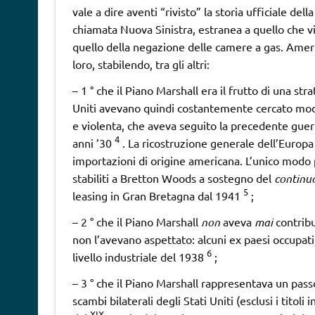
vale a dire aventi “rivisto” la storia ufficiale della
chiamata Nuova Sinistra, estranea a quello che vi
quello della negazione delle camere a gas.
Ameri
loro, stabilendo, tra gli altri:
– 1 ° che il Piano Marshall era il frutto di una str
Uniti avevano quindi costantemente cercato modi p
e violenta, che aveva seguito la precedente guer
4
anni ’30
. La ricostruzione generale dell’Europ
importazioni di origine americana. L’unico modo
stabiliti a Bretton Woods a sostegno del
continu
5
leasing in Gran Bretagna dal 1941
;
– 2 ° che il Piano Marshall
non
aveva
mai
contribu
non l’avevano aspettato: alcuni ex paesi occupati, 
6
livello industriale del 1938
;
– 3 ° che il Piano Marshall rappresentava un pass
scambi bilaterali degli Stati Uniti (esclusi i titol
XIX