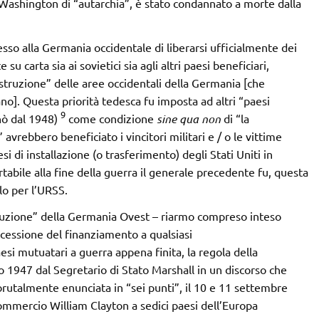
 Washington di “autarchia”, è stato condannato a morte dalla
sso alla Germania occidentale di liberarsi ufficialmente dei
 su carta sia ai sovietici sia agli altri paesi beneficiari,
ostruzione” delle aree occidentali della Germania [che
no]. Questa priorità tedesca fu imposta ad altri “paesi
9
gnò dal 1948)
come condizione
sine qua non
di “la
” avrebbero beneficiato i vincitori militari e / o le vittime
 di installazione (o trasferimento) degli Stati Uniti in
abile alla fine della guerra il generale precedente fu, questa
lo per l’URSS.
struzione” della Germania Ovest – riarmo compreso inteso
essione del finanziamento a qualsiasi
aesi mutuatari a guerra appena finita, la regola della
 1947 dal Segretario di Stato Marshall in un discorso che
rutalmente enunciata in “sei punti”, il 10 e 11 settembre
 Commercio William Clayton
a sedici paesi dell’Europa