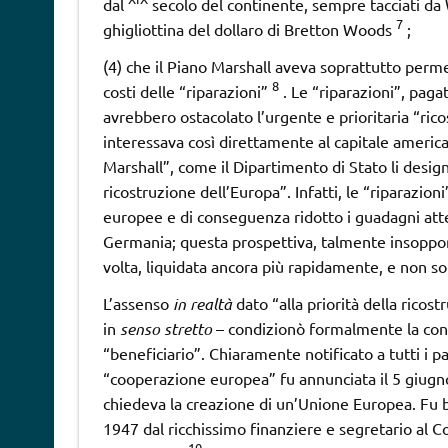
dal
secolo del continente, sempre tacciati da
7
ghigliottina del dollaro di Bretton Woods
;
(4) che il Piano Marshall aveva soprattutto perme
8
costi delle “riparazioni”
. Le “riparazioni”, pagate
avrebbero ostacolato l’urgente e prioritaria “ric
interessava così direttamente al capitale america
Marshall”, come il Dipartimento di Stato li desi
ricostruzione dell’Europa”. Infatti, le “riparazioni
europee e di conseguenza ridotto i guadagni attesi
Germania; questa prospettiva, talmente insopport
volta, liquidata ancora più rapidamente, e non so
L’assenso
in realtà
dato “alla priorità della rico
in
senso stretto
– condizionò formalmente la conc
“beneficiario”. Chiaramente notificato a tutti i p
“cooperazione europea” fu annunciata il 5 giugno
chiedeva la creazione di un’Unione Europea. Fu b
1947 dal ricchissimo finanziere e segretario al
10