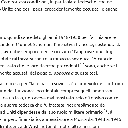
io. Comportava condizioni, in particolare tedesche, che ne
gno Unito che per i paesi precedentemente occupati, e anche
no quindi cancellato gli anni 1918-1950 per far iniziare le
al tandem Monnet-Schuman. L’iniziativa francese, sostenuta da
 avrebbe semplicemente ricevuto “l’approvazione degli
entale rafforzarsi contro la minaccia sovietica. “Alcuni dei
12
nticato che le loro ricerche precedenti
sono, anche se i
rmente accusati del peggio,
opposte a
questa tesi.
la impresa per “la minaccia sovietica” e benevoli nei confronti
o dei funzionari occidentali, compresi quelli americani,
, da un lato, non aveva mai mostrato zelo offensivo contro i
dalla guerra tedesca che fu trattata inesorabilmente da
13
ati Uniti dipendesse dal suo ruolo militare primario
. Il
e impero finanziario, ambasciatore a Mosca dal 1943 al 1946
di influenza di Washington di molte altre missioni