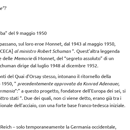
e”?
ba” del 9 maggio 1950
” passano, sul loro eroe Monnet, dal 1943 al maggio 1950,
a CECA]
al ministro Robert Schuman
“. Quest’altra leggenda
e delle
Memorie
di Monnet, del “segreto assoluto” di un
Schuman dirige dal luglio 1948 al dicembre 1952.
ti del Quai d’Orsay stesso, intonano il ritornello della
 1950, ”
precedentemente approvata da Konrad Adenauer,
Germania
“:” a questo progetto, fondatore dell’Europa dei sei, si
o stati “. Due dei quali, non ci viene detto, erano già tra i
onale dell’acciaio, con una forte base franco-tedesca iniziale.
l Reich – solo temporaneamente la Germania occidentale,