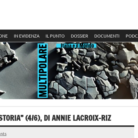
ONE
IN EVIDENZA
IL PUNTO
DOSSIER
DOCUMENTI
PODC
ORIA” (4/6), DI ANNIE LACROIX-RIZ
nts