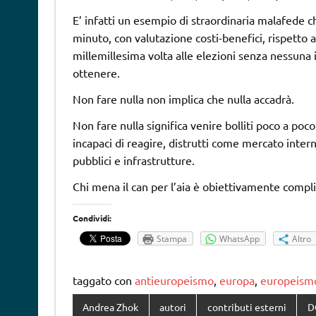
E’ infatti un esempio di straordinaria malafede c
minuto, con valutazione costi-benefici, rispetto a
millemillesima volta alle elezioni senza nessuna 
ottenere.
Non fare nulla non implica che nulla accadrà.
Non fare nulla significa venire bolliti poco a poc
incapaci di reagire, distrutti come mercato inter
pubblici e infrastrutture.
Chi mena il can per l’aia è obiettivamente compli
Condividi:
Stampa
WhatsApp
Altro
taggato con
antieuropeismo
,
europa
,
europeism
Andrea Zhok
autori
contributi esterni
D