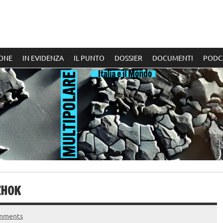
ONE
IN EVIDENZA
IL PUNTO
DOSSIER
DOCUMENTI
PODC
ZHOK
mments