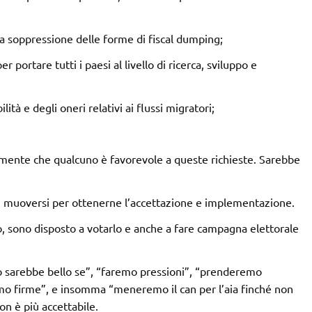
 e la soppressione delle forme di fiscal dumping;
 portare tutti i paesi al livello di ricerca, sviluppo e
tà e degli oneri relativi ai flussi migratori;
mente che qualcuno è favorevole a queste richieste. Sarebbe
 muoversi per ottenerne l’accettazione e implementazione.
, sono disposto a votarlo e anche a fare campagna elettorale
to sarebbe bello se”, “faremo pressioni”, “prenderemo
emo firme”, e insomma “meneremo il can per l’aia finché non
n è più accettabile.