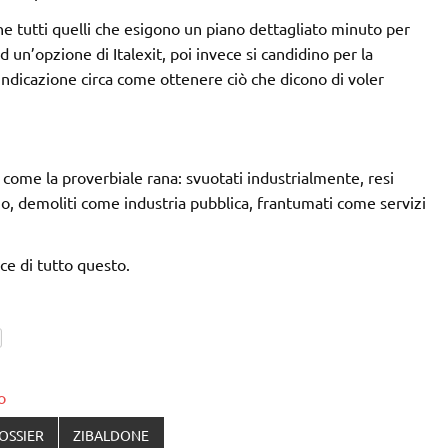
he tutti quelli che esigono un piano dettagliato minuto per
d un’opzione di Italexit, poi invece si candidino per la
indicazione circa come ottenere ciò che dicono di voler
o come la proverbiale rana: svuotati industrialmente, resi
no, demoliti come industria pubblica, frantumati come servizi
ce di tutto questo.
o
OSSIER
ZIBALDONE