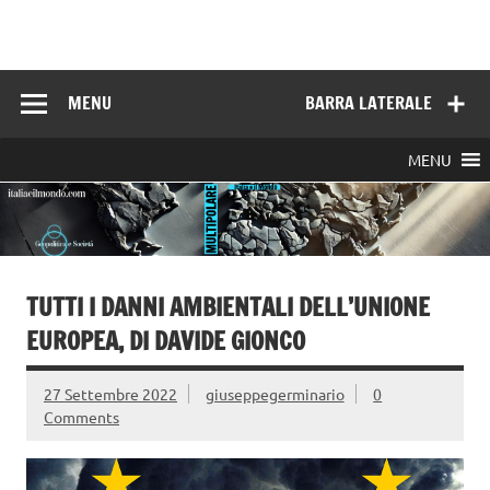
Skip
to
Italia e il mondo
content
MENU
BARRA LATERALE
MENU
TUTTI I DANNI AMBIENTALI DELL’UNIONE
EUROPEA, DI DAVIDE GIONCO
27 Settembre 2022
giuseppegerminario
0
Comments