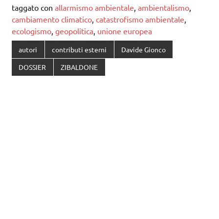
taggato con
allarmismo ambientale
,
ambientalismo
,
cambiamento climatico
,
catastrofismo ambientale
,
ecologismo
,
geopolitica
,
unione europea
autori
contributi esterni
Davide Gionco
DOSSIER
ZIBALDONE