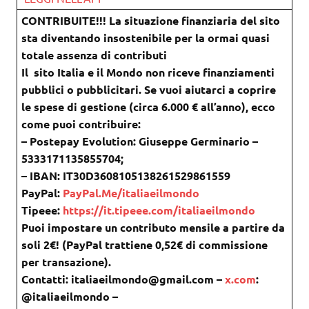
CONTRIBUITE!!! La situazione finanziaria del sito
sta diventando insostenibile per la ormai quasi
totale assenza di contributi
Il sito Italia e il Mondo non riceve finanziamenti
pubblici o pubblicitari. Se vuoi aiutarci a coprire
le spese di gestione (circa 6.000 € all’anno), ecco
come puoi contribuire:
– Postepay Evolution: Giuseppe Germinario –
5333171135855704;
– IBAN: IT30D3608105138261529861559
PayPal:
PayPal.Me/italiaeilmondo
Tipeee:
https://it.tipeee.com/italiaeilmondo
Puoi impostare un contributo mensile a partire da
soli 2€! (PayPal trattiene 0,52€ di commissione
per transazione).
Contatti: italiaeilmondo@gmail.com –
x.com
:
@italiaeilmondo –