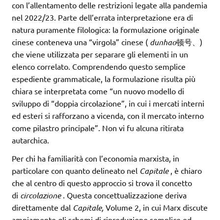
con l’allentamento delle restrizioni legate alla pandemia
nel 2022/23. Parte dell’errata interpretazione era di
natura puramente filologica: la formulazione originale
cinese conteneva una “virgola” cinese (
dunhao
顿号、)
che viene utilizzata per separare gli elementi in un
elenco correlato. Comprendendo questo semplice
espediente grammaticale, la formulazione risulta più
chiara se interpretata come “un nuovo modello di
sviluppo di “doppia circolazione”, in cui i mercati interni
ed esteri si rafforzano a vicenda, con il mercato interno
come pilastro principale”. Non vi fu alcuna ritirata
autarchica.
Per chi ha familiarità con l’economia marxista, in
particolare con quanto delineato nel
Capitale
, è chiaro
che al centro di questo approccio si trova il concetto
di
circolazione
. Questa concettualizzazione deriva
direttamente dal
Capitale,
Volume 2, in cui Marx discute
ampiamente gli schemi di riproduzione semplice ed