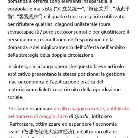
domanda e offerta sono elementi inseparabili. Il
vocabolario marxista (“对立又统一”, “辩证关系”, “动态平
衡”, “客观规律”) è il quadro teorico esplicito utilizzato
per rifiutare qualsiasi diagnosi unilaterale (pura
sovraccapacità / puro sottoconsumo) e per giustificare il
perseguimento simultaneo dell’espansione della
domanda
e
del miglioramento dell’offerta nell’ambito
della strategia della doppia circolazione.
In sintesi, sia la lunga opera che questo breve articolo
esplicativo presentano la stessa posizione: la gestione
macroeconomica è l’applicazione pratica del
materialismo dialettico al circuito della riproduzione
sociale.
Possiamo esaminare
un altro saggio recente, pubblicato
nel numero di maggio 2026
di
Qiushi
, intitolato
“Rafforzare, ottimizzare ed espandere l’economia
reale” (做强做优做大实体经济), un’altra raccolta di