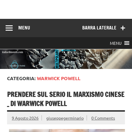
Skip
to
Italia e il mondo
content
MENU
BARRA LATERALE
MENU
CATEGORIA:
WARWICK POWELL
PRENDERE SUL SERIO IL MARXISMO CINESE
_ DI WARWICK POWELL
9 Agosto 2026
giuseppegerminario
0 Comments