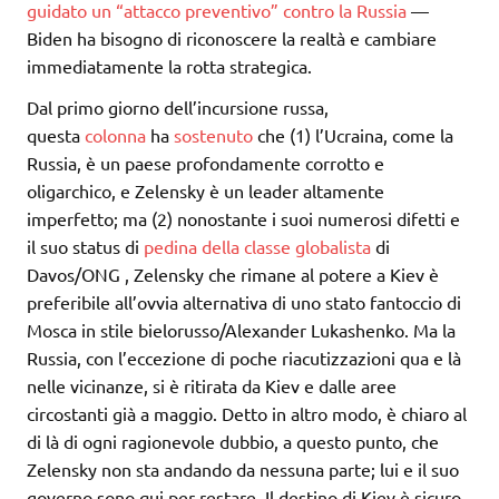
guidato un “attacco preventivo” contro la Russia
—
Biden ha bisogno di riconoscere la realtà e cambiare
immediatamente la rotta strategica.
Dal primo giorno dell’incursione russa,
questa
colonna
ha
sostenuto
che (1) l’Ucraina, come la
Russia, è un paese profondamente corrotto e
oligarchico, e Zelensky è un leader altamente
imperfetto; ma (2) nonostante i suoi numerosi difetti e
il suo status di
pedina della
classe globalista
di
Davos/ONG , Zelensky che rimane al potere a Kiev è
preferibile all’ovvia alternativa di uno stato fantoccio di
Mosca in stile bielorusso/Alexander Lukashenko. Ma la
Russia, con l’eccezione di poche riacutizzazioni qua e là
nelle vicinanze, si è ritirata da Kiev e dalle aree
circostanti già a maggio. Detto in altro modo, è chiaro al
di là di ogni ragionevole dubbio, a questo punto, che
Zelensky non sta andando da nessuna parte; lui e il suo
governo sono qui per restare. Il destino di Kiev è sicuro.