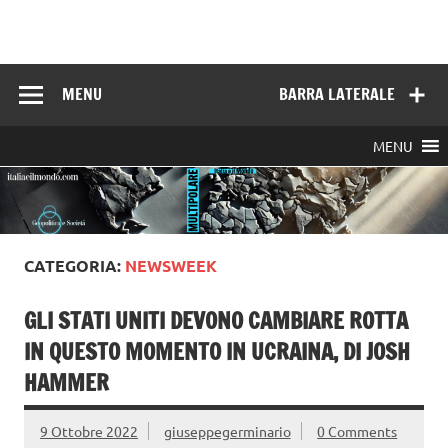
Skip
to
Italia e il mondo
content
MENU
BARRA LATERALE
MENU
CATEGORIA:
NEWSWEEK
GLI STATI UNITI DEVONO CAMBIARE ROTTA
IN QUESTO MOMENTO IN UCRAINA, DI JOSH
HAMMER
9 Ottobre 2022
giuseppegerminario
0 Comments