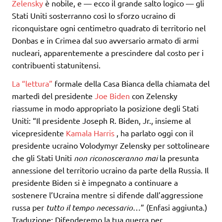
Zelensky
è nobile, e — ecco il grande salto logico — gli
Stati Uniti sosterranno così lo sforzo ucraino di
riconquistare ogni centimetro quadrato di territorio nel
Donbas e in Crimea dal suo avversario armato di armi
nucleari, apparentemente a prescindere dal costo per i
contribuenti statunitensi.
La “lettura”
formale della Casa Bianca della chiamata del
martedì del presidente
Joe Biden
con Zelensky
riassume in modo appropriato la posizione degli Stati
Uniti: “Il presidente Joseph R. Biden, Jr., insieme al
vicepresidente
Kamala Harris
, ha parlato oggi con il
presidente ucraino Volodymyr Zelensky per sottolineare
che gli Stati Uniti
non riconosceranno mai
la presunta
annessione del territorio ucraino da parte della Russia. Il
presidente Biden si è impegnato a continuare a
sostenere l’Ucraina mentre si difende dall’aggressione
russa per
tutto il tempo necessario
…” (Enfasi aggiunta.)
Traduzione: Difenderemo la tua guerra per