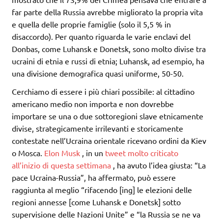
far parte della Russia avrebbe migliorato la propria vita
e quella delle proprie famiglie (solo il 5,5 % in
disaccordo). Per quanto riguarda le varie enclavi del
Donbas, come Luhansk e Donetsk, sono molto divise tra
ucraini di etnia e russi di etnia; Luhansk, ad esempio, ha
una divisione demografica quasi uniforme, 50-50.
Cerchiamo di essere i più chiari possibile: al cittadino
americano medio non importa e non dovrebbe
importare se una o due sottoregioni slave etnicamente
divise, strategicamente irrilevanti e storicamente
contestate nell’Ucraina orientale ricevano ordini da Kiev
o Mosca.
Elon Musk
, in un
tweet molto criticato
all’inizio di questa settimana
, ha avuto l’idea giusta: “La
pace Ucraina-Russia”, ha affermato, può essere
raggiunta al meglio “rifacendo [ing] le elezioni delle
regioni annesse [come Luhansk e Donetsk] sotto
supervisione delle Nazioni Unite” e “la Russia se ne va