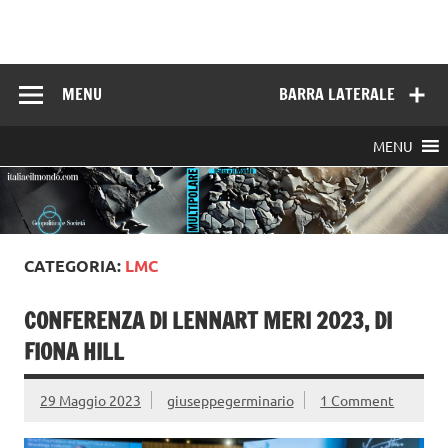
Skip
to
Italia e il mondo
content
MENU
BARRA LATERALE
MENU
CATEGORIA:
LMC
CONFERENZA DI LENNART MERI 2023, DI
FIONA HILL
29 Maggio 2023
giuseppegerminario
1 Comment