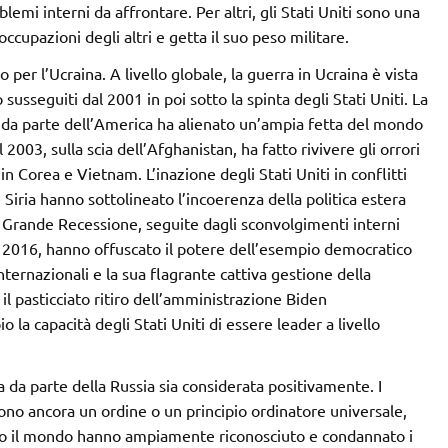
lemi interni da affrontare. Per altri, gli Stati Uniti sono una
cupazioni degli altri e getta il suo peso militare.
er l’Ucraina. A livello globale, la guerra in Ucraina è vista
usseguiti dal 2001 in poi sotto la spinta degli Stati Uniti. La
 da parte dell’America ha alienato un’ampia fetta del mondo
2003, sulla scia dell’Afghanistan, ha fatto rivivere gli orrori
in Corea e Vietnam. L’inazione degli Stati Uniti in conflitti
 Siria hanno sottolineato l’incoerenza della politica estera
a Grande Recessione, seguite dagli sconvolgimenti interni
l 2016, hanno offuscato il potere dell’esempio democratico
nternazionali e la sua flagrante cattiva gestione della
l pasticciato ritiro dell’amministrazione Biden
la capacità degli Stati Uniti di essere leader a livello
na da parte della Russia sia considerata positivamente. I
sono ancora un ordine o un principio ordinatore universale,
 tutto il mondo hanno ampiamente riconosciuto e condannato i