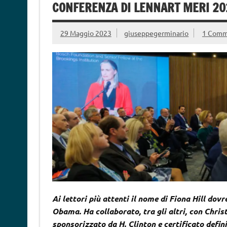
CONFERENZA DI LENNART MERI 202
29 Maggio 2023
giuseppegerminario
1 Com
Ai lettori più attenti il nome di Fiona Hill dov
Obama. Ha collaborato, tra gli altri, con Christ
sponsorizzato da H. Clinton e certificato def