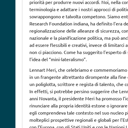
priorità per produrre nuovi accordi. Noi, nella 
terminologia e adattare i nostri approcci di politi
sovrappongono e talvolta competono. Siamo entra
Research Foundation indiana, ha definito l’era del
regionalizzazione delle alleanze di sicurezza, co
nazionale e la pianificazione politica, ma può anc
ad essere flessibili e creativi, invece di limitarc
non ci piacciono. Come ha suggerito l’esperto di
l’idea del “mini-lateralismo”.
Lennart Meri, che celebriamo e commemoriamo con
in un frangente altrettanto dirompente alla fine
un poliglotta, scrittore e regista di talento, che 
In effetti, si potrebbe persino suggerire che Le
anni Novanta, il presidente Meri ha promosso l’id
rinunciare alla propria identità estone o ignorar
egli comprendeva tale contesto nel suo nucleo pi
molteplici prospettive regionali e globali per l’Es
con l’Europa, con gli Stati Uniti e con le Nazioni 