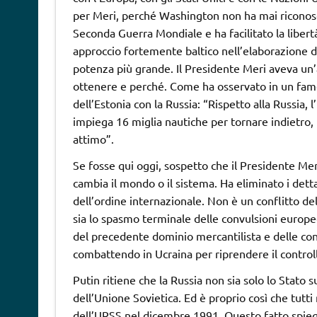
per Meri, perché Washington non ha mai riconosciu
Seconda Guerra Mondiale e ha facilitato la liber
approccio fortemente baltico nell’elaborazione d
potenza più grande. Il Presidente Meri aveva un
ottenere e perché. Come ha osservato in un famos
dell’Estonia con la Russia: “Rispetto alla Russia,
impiega 16 miglia nautiche per tornare indietro, 
attimo”.
Se fosse qui oggi, sospetto che il Presidente Me
cambia il mondo o il sistema. Ha eliminato i dettagl
dell’ordine internazionale. Non è un conflitto de
sia lo spasmo terminale delle convulsioni europe
del precedente dominio mercantilista e delle con
combattendo in Ucraina per riprendere il controllo
Putin ritiene che la Russia non sia solo lo Stato 
dell’Unione Sovietica. Ed è proprio così che tutt
dell’URSS nel dicembre 1991. Questo fatto spieg