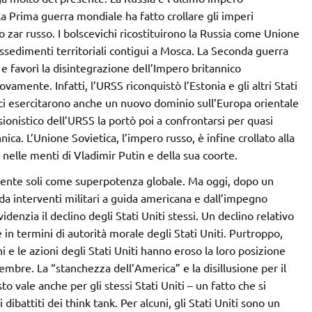
la Prima guerra mondiale ha fatto crollare gli imperi
o zar russo. I bolscevichi ricostituirono la Russia come Unione
ssedimenti territoriali contigui a Mosca. La Seconda guerra
e favorì la disintegrazione dell’Impero britannico
amente. Infatti, l’URSS riconquistò l’Estonia e gli altri Stati
etici esercitarono anche un nuovo dominio sull’Europa orientale
onistico dell’URSS la portò poi a confrontarsi per quasi
nica. L’Unione Sovietica, l’impero russo, è infine crollato alla
nelle menti di Vladimir Putin e della sua coorte.
emente soli come superpotenza globale. Ma oggi, dopo un
 da interventi militari a guida americana e dall’impegno
idenzia il declino degli Stati Uniti stessi. Un declino relativo
in termini di autorità morale degli Stati Uniti. Purtroppo,
e le azioni degli Stati Uniti hanno eroso la loro posizione
tembre. La “stanchezza dell’America” e la disillusione per il
 vale anche per gli stessi Stati Uniti – un fatto che si
dibattiti dei think tank. Per alcuni, gli Stati Uniti sono un