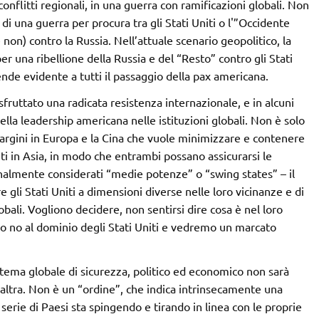
nflitti regionali, in una guerra con ramificazioni globali. Non
 di una guerra per procura tra gli Stati Uniti o l'”Occidente
 e non) contro la Russia. Nell’attuale scenario geopolitico, la
r una ribellione della Russia e del “Resto” contro gli Stati
ende evidente a tutti il passaggio della pax americana.
fruttato una radicata resistenza internazionale, e in alcuni
la leadership americana nelle istituzioni globali. Non è solo
 margini in Europa e la Cina che vuole minimizzare e contenere
ti in Asia, in modo che entrambi possano assicurarsi le
ionalmente considerati “medie potenze” o “swing states” – il
gli Stati Uniti a dimensioni diverse nelle loro vicinanze e di
bali. Vogliono decidere, non sentirsi dire cosa è nel loro
o no al dominio degli Stati Uniti e vedremo un marcato
stema globale di sicurezza, politico ed economico non sarà
un’altra. Non è un “ordine”, che indica intrinsecamente una
erie di Paesi sta spingendo e tirando in linea con le proprie