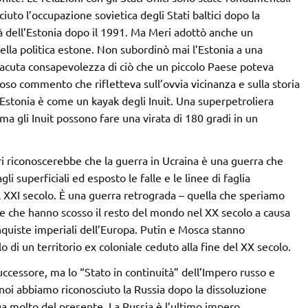
to l’occupazione sovietica degli Stati baltici dopo la
tà dell’Estonia dopo il 1991. Ma Meri adottò anche un
ella politica estone. Non subordinò mai l’Estonia a una
’acuta consapevolezza di ciò che un piccolo Paese poteva
o commento che rifletteva sull’ovvia vicinanza e sulla storia
 l’Estonia è come un kayak degli Inuit. Una superpetroliera
ma gli Inuit possono fare una virata di 180 gradi in un
ri riconoscerebbe che la guerra in Ucraina è una guerra che
i superficiali ed esposto le falle e le linee di faglia
l XXI secolo. È una guerra retrograda – quella che speriamo
e che hanno scosso il resto del mondo nel XX secolo a causa
quiste imperiali dell’Europa. Putin e Mosca stanno
 di un territorio ex coloniale ceduto alla fine del XX secolo.
successore, ma lo “Stato in continuità” dell’Impero russo e
i noi abbiamo riconosciuto la Russia dopo la dissoluzione
a molto del presente. La Russia è l’ultimo impero