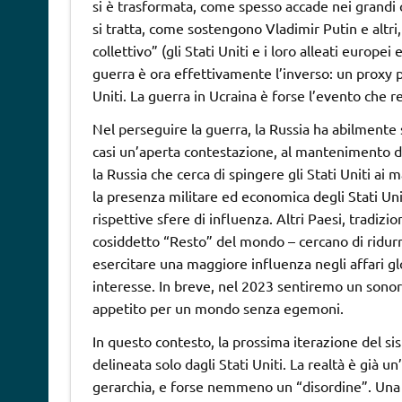
si è trasformata, come spesso accade nei grandi co
si tratta, come sostengono Vladimir Putin e altri,
collettivo” (gli Stati Uniti e i loro alleati europei
guerra è ora effettivamente l’inverso: un proxy pe
Uniti. La guerra in Ucraina è forse l’evento che r
Nel perseguire la guerra, la Russia ha abilmente s
casi un’aperta contestazione, al mantenimento del
la Russia che cerca di spingere gli Stati Uniti ai
la presenza militare ed economica degli Stati Uni
rispettive sfere di influenza. Altri Paesi, tradiz
cosiddetto “Resto” del mondo – cercano di ridurre 
esercitare una maggiore influenza negli affari glo
interesse. In breve, nel 2023 sentiremo un sonor
appetito per un mondo senza egemoni.
In questo contesto, la prossima iterazione del si
delineata solo dagli Stati Uniti. La realtà è già 
gerarchia, e forse nemmeno un “disordine”. Una s