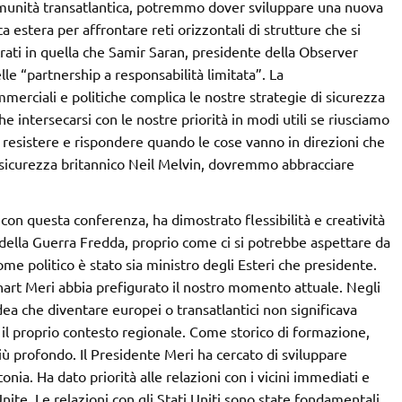
comunità transatlantica, potremmo dover sviluppare una nuova
ca estera per affrontare reti orizzontali di strutture che si
ti in quella che Samir Saran, presidente della Observer
le “partnership a responsabilità limitata”. La
mmerciali e politiche complica le nostre strategie di sicurezza
he intersecarsi con le nostre priorità in modi utili se riusciamo
i a resistere e rispondere quando le cose vanno in direzioni che
 sicurezza britannico Neil Melvin, dovremmo abbracciare
 questa conferenza, ha dimostrato flessibilità e creatività
 della Guerra Fredda, proprio come ci si potrebbe aspettare da
come politico è stato sia ministro degli Esteri che presidente.
nnart Meri abbia prefigurato il nostro momento attuale. Negli
ea che diventare europei o transatlantici non significava
e il proprio contesto regionale. Come storico di formazione,
ù profondo. Il Presidente Meri ha cercato di sviluppare
tonia. Ha dato priorità alle relazioni con i vicini immediati e
Unite. Le relazioni con gli Stati Uniti sono state fondamentali