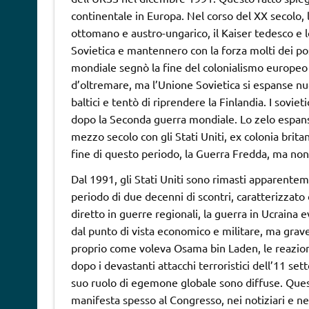
continentale in Europa. Nel corso del XX secolo, 
ottomano e austro-ungarico, il Kaiser tedesco e l
Sovietica e mantennero con la forza molti dei po
mondiale segnò la fine del colonialismo europeo 
d’oltremare, ma l’Unione Sovietica si espanse nuov
baltici e tentò di riprendere la Finlandia. I sovi
dopo la Seconda guerra mondiale. Lo zelo espansi
mezzo secolo con gli Stati Uniti, ex colonia britan
fine di questo periodo, la Guerra Fredda, ma non 
Dal 1991, gli Stati Uniti sono rimasti apparent
periodo di due decenni di scontri, caratterizzato
diretto in guerre regionali, la guerra in Ucraina ev
dal punto di vista economico e militare, ma grave 
proprio come voleva Osama bin Laden, le reazioni 
dopo i devastanti attacchi terroristici dell’11 set
suo ruolo di egemone globale sono diffuse. Questo
manifesta spesso al Congresso, nei notiziari e nei 