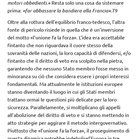
motori obbedienti.»
Resta solo una cosa da sistemare
prima:
«far abbassare la bandiera alla Francia»
.79
Oltre alla rottura dell’equilibrio franco-tedesco, l’altra
fonte di pericolo risiede in quella che è un’inversione
del motto «l’unione fa la forza». L’idea era accettabile
fintanto che non riguardava il cuore stesso della
sovranità delle nazioni, la loro capacità di difendersi, e/o
fintanto che il diritto di veto era scolpito nella pietra,
garantendo che nessuno Stato membro fosse messo in
minoranza su ciò che considera essere i propri interessi
fondamentali. Ma attualmente le istituzioni europee
stanno diventando il luogo in cui gli Stati membri
trattano ormai le questioni più delicate per la loro
sicurezza. Parallelamente, si moltiplicano gli appelli
all’abolizione del diritto di veto e si stanno mettendo in
atto strategie per aggirare il metodo intergovernativo.
Piuttosto che «l’unione fa la forza», il proseguimento di
questa dinamica potrebbe indebolirel’Europa in tre