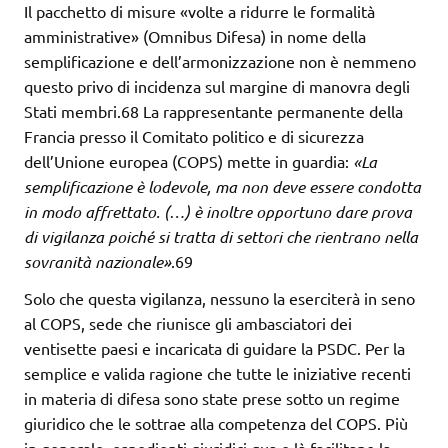
Il pacchetto di misure «volte a ridurre le formalità
amministrative» (Omnibus Difesa) in nome della
semplificazione e dell’armonizzazione non è nemmeno
questo privo di incidenza sul margine di manovra degli
Stati membri.68 La rappresentante permanente della
Francia presso il Comitato politico e di sicurezza
dell’Unione europea (COPS) mette in guardia:
«La
semplificazione è lodevole, ma non deve essere condotta
in modo affrettato. (…) è inoltre opportuno dare prova
di vigilanza poiché
si tratta di settori che rientrano nella
sovranità nazionale»
.69
Solo che questa vigilanza, nessuno la eserciterà in seno
al COPS, sede che riunisce gli ambasciatori dei
ventisette paesi e incaricata di guidare la PSDC. Per la
semplice e valida ragione che tutte le iniziative recenti
in materia di difesa sono state prese sotto un regime
giuridico che le sottrae alla competenza del COPS. Più
in generale, espedienti giuridici qua e là facilitano la