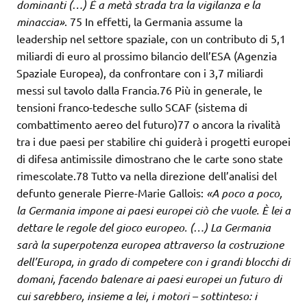
dominanti (…) È a metà strada tra la vigilanza e la
minaccia»
. 75 In effetti, la Germania assume la
leadership nel settore spaziale, con un contributo di 5,1
miliardi di euro al prossimo bilancio dell’ESA (Agenzia
Spaziale Europea), da confrontare con i 3,7 miliardi
messi sul tavolo dalla Francia.76 Più in generale, le
tensioni franco-tedesche sullo SCAF (sistema di
combattimento aereo del futuro)77 o ancora la rivalità
tra i due paesi per stabilire chi guiderà i progetti europei
di difesa antimissile dimostrano che le carte sono state
rimescolate.78 Tutto va nella direzione dell’analisi del
defunto generale Pierre-Marie Gallois:
«A poco a poco,
la Germania impone ai
paesi europei ciò che vuole. È lei a
dettare le regole del gioco europeo.
(…) La Germania
sarà la superpotenza europea attraverso la costruzione
dell’Europa, in grado di competere con i grandi blocchi di
domani, facendo
balenare ai paesi europei un futuro di
cui sarebbero, insieme a lei, i motori –
sottinteso: i