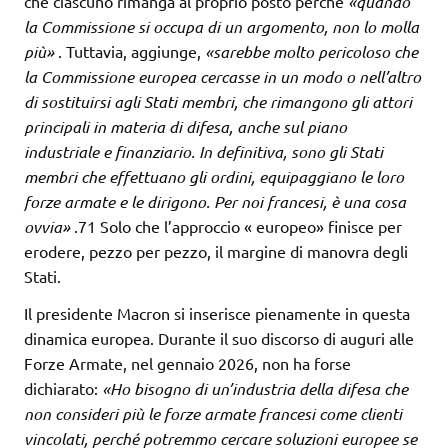
che ciascuno rimanga al proprio posto perché
«quando
la Commissione si occupa
di un argomento, non lo molla
più»
. Tuttavia, aggiunge,
«sarebbe molto pericoloso che
la Commissione europea cercasse in un modo o nell’altro
di sostituirsi
agli Stati membri, che rimangono gli attori
principali in materia di difesa,
anche sul piano
industriale e finanziario. In definitiva, sono gli Stati
membri che
effettuano gli ordini, equipaggiano le loro
forze armate e le dirigono. Per
noi francesi, è una cosa
ovvia»
.71 Solo che l’approccio « europeo» finisce per
erodere, pezzo per pezzo, il margine di manovra degli
Stati.
Il presidente Macron si inserisce pienamente in questa
dinamica europea. Durante il suo discorso di auguri alle
Forze Armate, nel gennaio 2026, non ha forse
dichiarato:
«Ho bisogno di un’industria della difesa che
non consideri più
le forze armate francesi come clienti
vincolati, perché potremmo
cercare soluzioni europee se