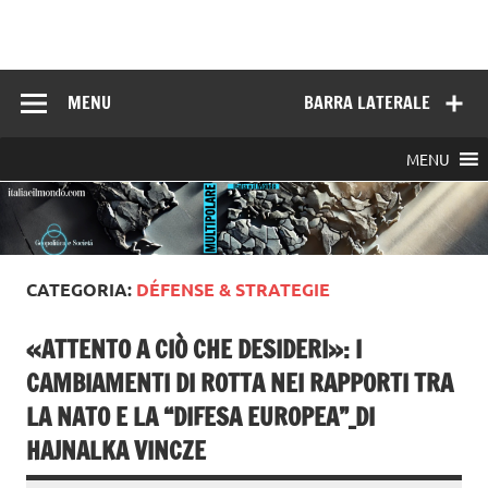
Skip
to
Italia e il mondo
content
MENU
BARRA LATERALE
MENU
CATEGORIA:
DÉFENSE & STRATEGIE
«ATTENTO A CIÒ CHE DESIDERI»: I
CAMBIAMENTI DI ROTTA NEI RAPPORTI TRA
LA NATO E LA “DIFESA EUROPEA”_DI
HAJNALKA VINCZE