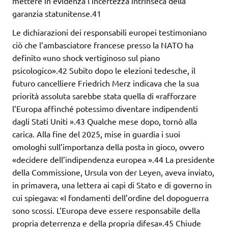
mettere in evidenza l’incertezza intrinseca della
garanzia statunitense.41
Le dichiarazioni dei responsabili europei testimoniano
ciò che l’ambasciatore francese presso la NATO ha
definito «uno shock vertiginoso sul piano
psicologico».42 Subito dopo le elezioni tedesche, il
futuro cancelliere Friedrich Merz indicava che la sua
priorità assoluta sarebbe stata quella di «rafforzare
l’Europa affinché potessimo diventare indipendenti
dagli Stati Uniti ».43 Qualche mese dopo, tornò alla
carica. Alla fine del 2025, mise in guardia i suoi
omologhi sull’importanza della posta in gioco, ovvero
«decidere dell’indipendenza europea ».44 La presidente
della Commissione, Ursula von der Leyen, aveva inviato,
in primavera, una lettera ai capi di Stato e di governo in
cui spiegava: «I fondamenti dell’ordine del dopoguerra
sono scossi. L’Europa deve essere responsabile della
propria deterrenza e della propria difesa».45 Chiude