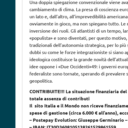
Una doppia spiegazione convenzionale viene a
cambiamento di clima. La presa di coscienza eur
un lato e, dall’altro, all’imprevedibilità america
ovviamente in gioco, ma non spiegano tutto. Le m
inversione dei ruoli. Gli atlantisti di un tempo, 
«populista» e sono diventati, per questo motivo, i
tradizionali dell’autonomia strategica, per lo più 
dubbi su come le forze integrazioniste si siano a
ideologica costituisce la grande novità dell’attual
idee oppone i «Due Occidenti»49: i governi europe
federaliste sono tornate, sperando di prevalere s
geopolitica.
CONTRIBUITE!!! La situazione finanziaria del 
totale assenza di contributi
Il sito Italia e il Mondo non riceve finanziame
spese di gestione (circa 6.000 € all’anno), ec
– Postepay Evolution: Giuseppe Germinario 
– IBAN: IT30D3608105138261529861559