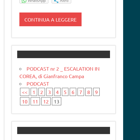
WhatsApp
Altro
CONTINUA A LEGGERE
PODCAST nr 2 _ ESCALATION IN
COREA, di Gianfranco Campa
PODCAST
<<
1
2
3
4
5
6
7
8
9
10
11
12
13