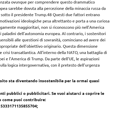
vanzata ovunque per comprendere questo drammatico
opea sarebbe dovuta alla percezione della minaccia russa da
na sotto il presidente Trump.48 Questi due fattori entrano
otivazioni ideologiche pesa altrettanto e porta a una curiosa
largamente maggioritari, non si riconoscono più nell’America
 paladini dell’autonomia europea. Al contrario, i sostenitori
sensibili alle questioni di sovranità, cominciano ad avere dei
ppropriate dell’obiettivo originario. Questa dimensione
e crisi transatlantica. All’interno della NATO, una battaglia di
i e l’America di Trump. Da parte dell’UE, le aspirazioni
ulla logica intergovernativa, con il pretesto dell’urgenza
sito sta diventando insostenibile per la ormai quasi
nti pubblici o pubblicitari. Se vuoi aiutarci a coprire le
co come puoi contribuire:
– 5333171135855704;