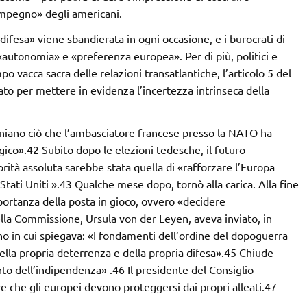
simpegno» degli americani.
ifesa» viene sbandierata in ogni occasione, e i burocrati di
«autonomia» e «preferenza europea». Per di più, politici e
o vacca sacra delle relazioni transatlantiche, l’articolo 5 del
o per mettere in evidenza l’incertezza intrinseca della
oniano ciò che l’ambasciatore francese presso la NATO ha
gico».42 Subito dopo le elezioni tedesche, il futuro
orità assoluta sarebbe stata quella di «rafforzare l’Europa
tati Uniti ».43 Qualche mese dopo, tornò alla carica. Alla fine
portanza della posta in gioco, ovvero «decidere
lla Commissione, Ursula von der Leyen, aveva inviato, in
rno in cui spiegava: «I fondamenti dell’ordine del dopoguerra
ella propria deterrenza e della propria difesa».45 Chiude
to dell’indipendenza» .46 Il presidente del Consiglio
re che gli europei devono proteggersi dai propri alleati.47