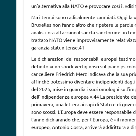
un’alternativa alla NATO e provocare così il «di
Ma i tempi sono radicalmente cambiati. Oggi la «d
Bruxelles non fanno altro che ripetere le parole 
analisti ora attaccano il sancta sanctorum: un temp
trattato NATO viene improvvisamente relativizzat
garanzia statunitense.41
Le dichiarazioni dei responsabili europei testim
definito «uno shock vertiginoso sul piano psicolo
cancelliere Friedrich Merz indicava che la sua pri
affinché potessimo diventare indipendenti dagli S
del 2025, mise in guardia i suoi omologhi sull’im
dell’indipendenza europea ».44 La presidente de
primavera, una lettera ai capi di Stato e di gove
sono scossi. L’Europa deve essere responsabile d
l’anno dichiarando che, per l’Europa, è «il momen
europeo, Antonio Costa, arriverà addirittura a di