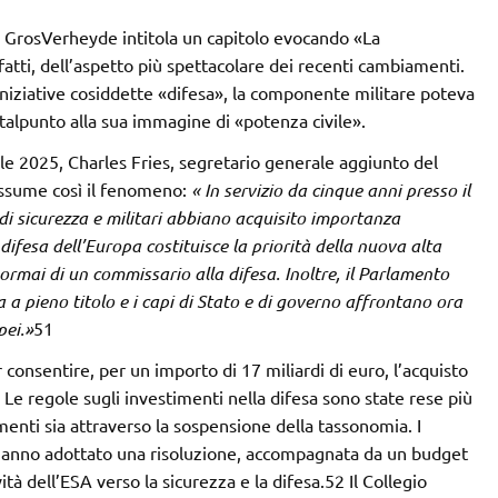
as GrosVerheyde intitola un capitolo evocando «La
fatti, dell’aspetto più spettacolare dei recenti cambiamenti.
 iniziative cosiddette «difesa», la componente militare poteva
 talpunto alla sua immagine di «potenza civile».
rile 2025, Charles Fries, segretario generale aggiunto del
assume così il fenomeno:
« In servizio da cinque anni presso il
i sicurezza e militari abbiano acquisito
importanza
 difesa dell’Europa
costituisce la priorità della nuova alta
ormai di un commissario alla difesa. Inoltre, il Parlamento
a pieno titolo e i capi di Stato e di
governo affrontano ora
pei.»
51
consentire, per un importo di 17 miliardi di euro, l’acquisto
. Le regole sugli investimenti nella difesa sono state rese più
imenti sia attraverso la sospensione della tassonomia. I
hanno adottato una risoluzione, accompagnata da un budget
vità dell’ESA verso la sicurezza e la difesa.52 Il Collegio