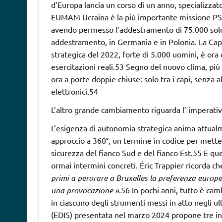
d’Europa lancia un corso di un anno, specializzato
EUMAM Ucraina è la più importante missione PSDC
avendo permesso l’addestramento di 75.000 soldati
addestramento, in Germania e in Polonia. La Capa
strategica del 2022, forte di 5.000 uomini, è ora
esercitazioni reali.53 Segno del nuovo clima, più 
ora a porte doppie chiuse: solo tra i capi, senza a
elettronici.54
L’altro grande cambiamento riguarda l’ imperati
L’esigenza di autonomia strategica anima attualme
approccio a 360°, un termine in codice per mettere
sicurezza del fianco Sud e del fianco Est.55 E qu
ormai intermini concreti. Éric Trappier ricorda c
primi a perorare a Bruxelles
la preferenza europe
una provocazione »
.56 In pochi anni, tutto è c
in ciascuno degli strumenti messi in atto negli ul
(EDIS) presentata nel marzo 2024 propone tre indi