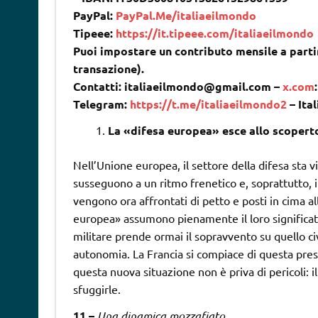
PayPal:
PayPal.Me/italiaeilmondo
Tipeee:
https://it.tipeee.com/italiaeilmondo
Puoi impostare un contributo mensile a partir
transazione).
Contatti: italiaeilmondo@gmail.com –
x.com
Telegram:
https://t.me/italiaeilmondo2
– Ita
La «difesa europea» esce allo scopert
Nell’Unione europea, il settore della difesa sta 
susseguono a un ritmo frenetico e, soprattutto, i
vengono ora affrontati di petto e posti in cima al
europea» assumono pienamente il loro significato:
militare prende ormai il sopravvento su quello ci
autonomia. La Francia si compiace di questa presa
questa nuova situazione non è priva di pericoli: il
sfuggirle.
11 –
Una dinamica mozzafiato