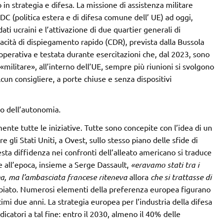
 in strategia e difesa. La missione di assistenza militare
 (politica estera e di difesa comune dell’ UE) ad oggi,
 ucraini e l’attivazione di due quartier generali di
cità di dispiegamento rapido (CDR), prevista dalla Bussola
 operativa e testata durante esercitazioni che, dal 2023, sono
«militare», all’interno dell’UE, sempre più riunioni si svolgono
lcun consigliere, a porte chiuse e senza dispositivi
vo dell’autonomia.
nte tutte le iniziative. Tutte sono concepite con l’idea di un
 gli Stati Uniti, a Ovest, sullo stesso piano delle sfide di
esta diffidenza nei confronti dell’alleato americano si traduce
he all’epoca, insieme a Serge Dassault,
«eravamo stati tra i
a, ma l’ambasciata francese riteneva
allora
che si trattasse di
ambiato. Numerosi elementi della preferenza europea figurano
timi due anni. La strategia europea per l’industria della difesa
catori a tal fine: entro il 2030, almeno il 40% delle