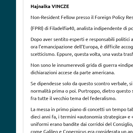
Hajnalka VINCZE
Non-Resident Fellow presso il Foreign Policy Res
(FPRI) di Filadelfia40, analista indipendente di po
Dopo aver sentito esperti e responsabili politici 
ora l’emancipazione dell’Europa, è difficile accog
scetticismo. Eppure, questa volta, una vasta tras
Non sono le innumerevoli grida di guerra «indip
dichiarazioni accese da parte americana.
Se dipendesse solo da questo scontro verbale, si 
normalità prima o poi. Purtroppo, dietro questo 
fra tutte il vecchio tema del federalismo.
La messa in primo piano di concetti un tempo ta
dieci anni fa, i termini «autonomia strategica» 
uniformi erano bandite dai corridoi del Consiglio,
come Galileo e Copernicus era considerata un ana