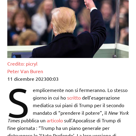
Credito: picryl
Peter Van Buren
11 dicembre 2023
00:03
S
emplicemente non si fermeranno. Lo stesso
giorno in cui ho
scritto
dell’esagerazione
mediatica sui piani di Trump per il secondo
mandato di “prendere il potere”, il
New York
Times
pubblica un
articolo
sull’Apocalisse di Trump di
fine giornata : “Trump ha un piano generale per
distruggere lo ‘Stato Profondo’. La loro versione di