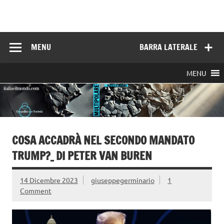
Skip
to
Italia e il mondo
content
MENU
BARRA LATERALE
MENU
COSA ACCADRÀ NEL SECONDO MANDATO
TRUMP?_ DI PETER VAN BUREN
14 Dicembre 2023
giuseppegerminario
1
Comment