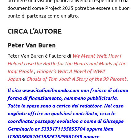
ottenere una visione politica a livello di esperimento da
documenti come Project 2025 potrebbe essere un buon
punto di partenza come un altro.
CIRCA L’AUTORE
Peter Van Buren
Peter Van Buren è l’autore di
We Meant Well: How I
Helped Lose the Battle for the Hearts and Minds of the
Iraqi People
,
Hooper’s War: A Novel of WWII
Japan
e
Ghosts of Tom Joad: A Story of the 99 Percent
.
ll sito www.italiaeilmondo.com non fruisce di alcuna
forma di finanziamento, nemmeno pubblicitaria.
Tutte le spese sono a carico del redattore. Nel caso
vogliate offrire un qualsiasi contributo, ecco le
coordinate: postepay evolution a nome di Giuseppe
Germinario nr 5333171135855704 oppure iban
IT30D3608105138261529861559 oppure