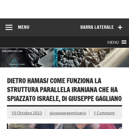
Skip
to
Italia e il mondo
content
MENU
BARRA LATERALE
MENU
DIETRO HAMAS/ COME FUNZIONA LA
STRUTTURA PARALLELA IRANIANA CHE HA
SPIAZZATO ISRAELE, DI GIUSEPPE GAGLIANO
10 Ottobre 2023
giuseppegerminario
1 Comment