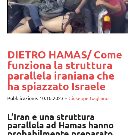
DIETRO HAMAS/ Come
funziona la struttura
parallela iraniana che
ha spiazzato Israele
Pubblicazione: 10.10.2023
–
Giuseppe Gagliano
L’Iran e una struttura
parallela ad Hamas hanno
probabilmente preparato