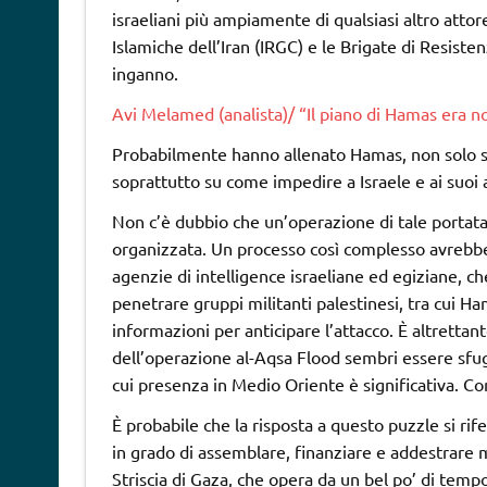
israeliani più ampiamente di qualsiasi altro attor
Islamiche dell’Iran (IRGC) e le Brigate di Resiste
inganno.
Avi Melamed (analista)/ “Il piano di Hamas era not
Probabilmente hanno allenato Hamas, non solo s
soprattutto su come impedire a Israele e ai suoi a
Non c’è dubbio che un’operazione di tale portata
organizzata. Un processo così complesso avrebbe a
agenzie di intelligence israeliane ed egiziane, 
penetrare gruppi militanti palestinesi, tra cui 
informazioni per anticipare l’attacco. È altretta
dell’operazione al-Aqsa Flood sembri essere sfugg
cui presenza in Medio Oriente è significativa. Co
È probabile che la risposta a questo puzzle si rife
in grado di assemblare, finanziare e addestrare 
Striscia di Gaza, che opera da un bel po’ di tempo