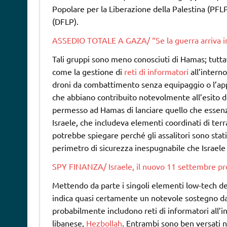
Popolare per la Liberazione della Palestina (PFLP
(DFLP).
ASSEDIO TOTALE A GAZA/ “Se la guerra arriva in C
Tali gruppi sono meno conosciuti di Hamas; tutta
come la gestione di
reti di informatori
all’interno
droni da combattimento senza equipaggio o l’app
che abbiano contribuito notevolmente all’esito d
permesso ad Hamas di lanciare quello che essen
Israele, che includeva elementi coordinati di ter
potrebbe spiegare perché gli assalitori sono stati
perimetro di sicurezza inespugnabile che Israele 
SPY FINANZA/ Israele, il nuovo 11 settembre pron
Mettendo da parte i singoli elementi low-tech del
indica quasi certamente un notevole sostegno da par
probabilmente includono reti di informatori all’in
libanese,
Hezbollah
. Entrambi sono ben versati ne