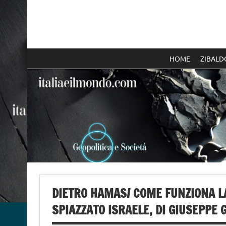
Skip
to
content
Italia e il mondo
HOME
ZIBALD
DIETRO HAMAS/ COME FUNZIONA L
SPIAZZATO ISRAELE, DI GIUSEPPE 