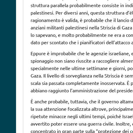
struttura parallela probabilmente consiste in indi
palestinesi. Per diversi anni, questa struttura d’é
ragionamento è valida, è probabile che il lancio 
anziani militanti palestinesi nella Striscia di Gaz
lo sapevano, e molto probabilmente ne era a co
dato per scontato che i pianificatori dell’attac
Eppure è improbabile che le agenzie israeliane, e
spionaggio non siano riuscite a raccogliere almeno
specialmente nelle ultime settimane e giorni, poic
Gaza. Il livello di sorveglianza nella Striscia è
scala sia passata completamente inosservata. È p
abbiano raggiunto l’amministrazione del presid
È anche probabile, tuttavia, che il governo alta
la sua attenzione focalizzata altrove, principal
ripetute minacce negli ultimi tempi, poiché Israel
avvertito poter essere una guerra civile. Inoltre,
concentrato in gran parte sulla “protezione dei co