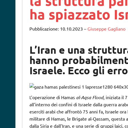
la struttura pa
ha spiazzato Is
Pubblicazione: 10.10.2023
–
Giuseppe Gagliano
L’Iran e una struttu
hanno probabilmente
Israele. Ecco gli er
L’operazione di Hamas
al-Aqsa Flood
, iniziata il
all’interno dei confini di Israele dalla guerra ara
eserciti arabi che affrontò 75 anni fa, Israele ora 
militare di Hamas, le Brigate al-Qassam, questa 
dalla Siria e dall’Iran, e una serie di gruppi laici,