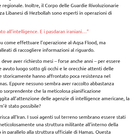
e regionale. Inoltre, il Corpo delle Guardie Rivoluzionarie
nza Libanesi di Hezbollah sono esperti in operazioni di
o all’intelligence. E i pasdaran iraniani…”
u come effettuare l’operazione al-Aqsa Flood, ma
lleati di raccogliere informazioni al riguardo.
 deve aver richiesto mesi – forse anche anni – per essere
vuto luogo sotto gli occhi e le orecchie attenti delle
che storicamente hanno affrontato poca resistenza nel
Hamas. Eppure nessuno sembra aver raccolto abbastanza
nto sorprendente che la meticolosa pianificazione
ita all’attenzione delle agenzie di intelligence americane, la
m’è stato possibile?
risca all’Iran. I suoi agenti sul terreno sembrano essere stati
meticolosamente una struttura militante all’interno della
 in parallelo alla struttura ufficiale di Hamas. Questa