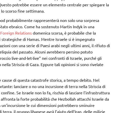
 Questo potrebbe essere un elemento centrale per spiegare la
o lo scorso fine settimana.
lood probabilmente rappresenterà non solo una sorpresa
 Stato ebraico. Come ha sostenuto Martin Indyk in una
 Foreign Relations
domenica scorsa, è probabile che la
ni strategiche di Hamas. Mentre Israele si è impegnato
oni con una serie di Paesi arabi negli ultimi anni, il rifiuto di
liquia del passato. Alcuni avrebbero persino potuto
io live-and-let-live” nei confronti di Israele, purché gli
ella Striscia di Gaza. Eppure tali opinioni si sono rivelate
e cause di questa catastrofe storica, a tempo debito. Nel
tante: lanciare o no una incursione di terra nella Striscia di
onfine. Se Israele non lo fa, rischia di lasciare l’infrastruttura
 affronta la forte probabilità che Hezbollah attacchi Israele da
n un’incursione le cui dimensioni potrebbero sminuire
terra, il gruppo libanese avrà l’aiuto dell’Iran, delle milizie