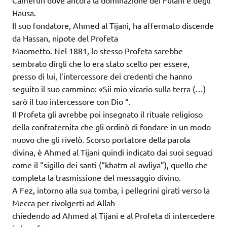
Camerun dove ancora la dominazione dei Fulani e degli
Hausa.
Il suo fondatore, Ahmed al Tijani, ha affermato discende
da Hassan, nipote del Profeta
Maometto. Nel 1881, lo stesso Profeta sarebbe
sembrato dirgli che lo era stato scelto per essere,
presso di lui, l’intercessore dei credenti che hanno
seguito il suo cammino: «Sii mio vicario sulla terra (…)
sarò il tuo intercessore con Dio “.
Il Profeta gli avrebbe poi insegnato il rituale religioso
della confraternita che gli ordinò di fondare in un modo
nuovo che gli rivelò. Scorso portatore della parola
divina, è Ahmed al Tijani quindi indicato dai suoi seguaci
come il “sigillo dei santi (“khatm al-awliya”), quello che
completa la trasmissione del messaggio divino.
A Fez, intorno alla sua tomba, i pellegrini girati verso la
Mecca per rivolgerti ad Allah
chiedendo ad Ahmed al Tijani e al Profeta di intercedere