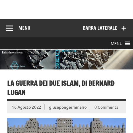
Skip
to
Italia e il mondo
content
MENU
BARRA LATERALE
MENU
LA GUERRA DEI DUE ISLAM, DI BERNARD
LUGAN
16 Agosto 2022
giuseppegerminario
0 Comments