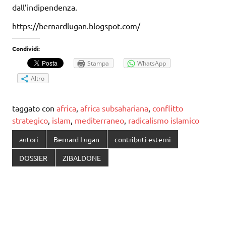
dall’indipendenza.
https://bernardlugan.blogspot.com/
Condividi:
Stampa
WhatsApp
Altro
taggato con
africa
,
africa subsahariana
,
conflitto
strategico
,
islam
,
mediterraneo
,
radicalismo islamico
autori
Bernard Lugan
contributi esterni
DOSSIER
ZIBALDONE