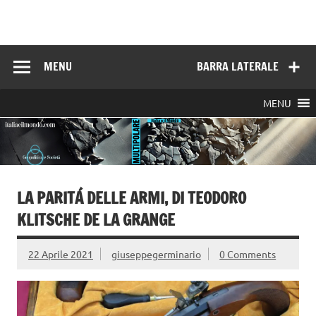
Skip
to
Italia e il mondo
content
MENU
BARRA LATERALE
MENU
LA PARITÁ DELLE ARMI, DI TEODORO
KLITSCHE DE LA GRANGE
22 Aprile 2021
giuseppegerminario
0 Comments