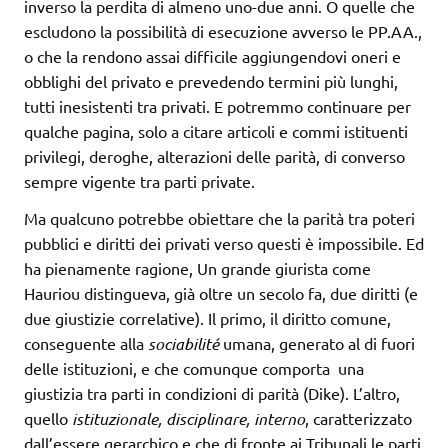
inverso la perdita di almeno uno-due anni. O quelle che
escludono la possibilità di esecuzione avverso le PP.AA.,
o che la rendono assai difficile aggiungendovi oneri e
obblighi del privato e prevedendo termini più lunghi,
tutti inesistenti tra privati. E potremmo continuare per
qualche pagina, solo a citare articoli e commi istituenti
privilegi, deroghe, alterazioni delle parità, di converso
sempre vigente tra parti private.
Ma qualcuno potrebbe obiettare che la parità tra poteri
pubblici e diritti dei privati verso questi è impossibile. Ed
ha pienamente ragione, Un grande giurista come
Hauriou distingueva, già oltre un secolo fa, due diritti (e
due giustizie correlative). Il primo, il diritto comune,
conseguente alla
sociabilité
umana, generato al di fuori
delle istituzioni, e che comunque comporta una
giustizia tra parti in condizioni di parità (Dike). L’altro,
quello
istituzionale, disciplinare, interno
, caratterizzato
dall’essere gerarchico e che di fronte ai Tribunali le parti