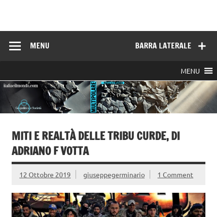
Skip
to
Italia e il mondo
content
MENU
BARRA LATERALE
MENU
MITI E REALTÀ DELLE TRIBU CURDE, DI
ADRIANO F VOTTA
12 Ottobre 2019
giuseppegerminario
1 Comment