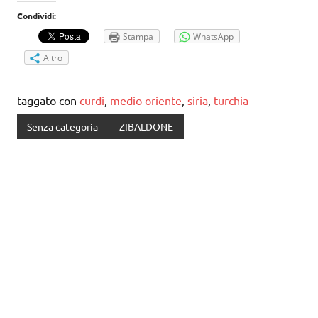
Condividi:
Stampa
WhatsApp
Altro
taggato con
curdi
,
medio oriente
,
siria
,
turchia
Senza categoria
ZIBALDONE