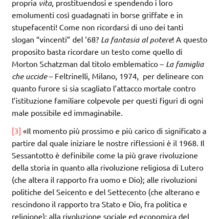
propria
vita
, prostituendosi e spendendo i loro
emolumenti così guadagnati in borse griffate e in
stupefacenti! Come non ricordarsi di uno dei tanti
slogan “vincenti” del ’68?
La fantasia al potere
! A questo
proposito basta ricordare un testo come quello di
Morton Schatzman dal titolo emblematico –
La famiglia
che uccide
– Feltrinelli, Milano, 1974, per delineare con
quanto furore si sia scagliato l’attacco mortale contro
l’istituzione familiare colpevole per questi figuri di ogni
male possibile ed immaginabile.
[3]
«Il momento più prossimo e più carico di significato a
partire dal quale iniziare le nostre riflessioni è il 1968. Il
Sessantotto è definibile come la più grave rivoluzione
della storia in quanto alla rivoluzione religiosa di Lutero
(che altera il rapporto fra uomo e Dio); alle rivoluzioni
politiche del Seicento e del Settecento (che alterano e
rescindono il rapporto tra Stato e Dio, fra politica e
religione); alla rivoluzione sociale ed economica del