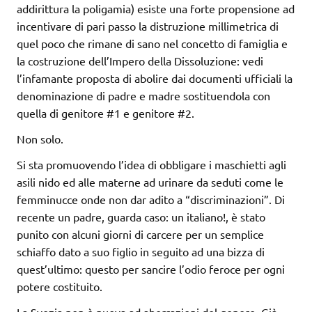
addirittura la poligamia) esiste una forte propensione ad
incentivare di pari passo la distruzione millimetrica di
quel poco che rimane di sano nel concetto di famiglia e
la costruzione dell’Impero della Dissoluzione: vedi
l’infamante proposta di abolire dai documenti ufficiali la
denominazione di padre e madre sostituendola con
quella di genitore #1 e genitore #2.
Non solo.
Si sta promuovendo l’idea di obbligare i maschietti agli
asili nido ed alle materne ad urinare da seduti come le
femminucce onde non dar adito a “discriminazioni”. Di
recente un padre, guarda caso: un italiano!, è stato
punito con alcuni giorni di carcere per un semplice
schiaffo dato a suo figlio in seguito ad una bizza di
quest’ultimo: questo per sancire l’odio feroce per ogni
potere costituito.
La Svezia non è nuova ad aberrazioni del genere. Già