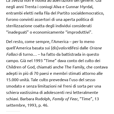
negli anni Trenta i coniugi Alva e Gunnar Myrdal,
entrambi eletti nella fila del Partito socialdemocratico,
furono convinti assertori di una aperta politica di
sterilizzazione coatta degli individui considerati
“inadeguati” o economicamente “improduttivi”.
Del resto, come sempre, l’America – per lo meno
quell’America basata sui (dis)
valori
difesi dalle
Oriane
Fallaci
di turno… – ha fatto da battistrada in questo
campo. Già nel 1993 “Time” dava conto del culto dei
Children of God, chiamati anche The Family, che contava
adepti in più di 70 paesi e membri stimati attorno alle
15.000 unità. Tale culto prevedeva l’uso del sesso
smodato e senza limitazioni né freni di sorta per una
schiera vastissima di adolescenti resi letteralmente
schiavi. Barbara Rudolph,
Family of Fear
, “Time”, 13
settembre, 1993, p. 46.