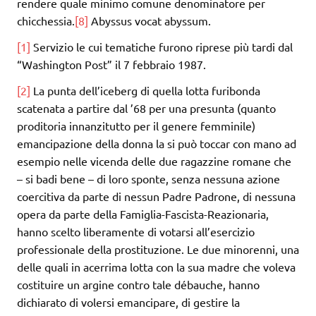
rendere quale minimo comune denominatore per
chicchessia.
[8]
Abyssus vocat abyssum.
[1]
Servizio le cui tematiche furono riprese più tardi dal
“Washington Post” il 7 febbraio 1987.
[2]
La punta dell’iceberg di quella lotta furibonda
scatenata a partire dal ’68 per una presunta (quanto
proditoria innanzitutto per il genere femminile)
emancipazione della donna la si può toccar con mano ad
esempio nelle vicenda delle due ragazzine romane che
– si badi bene – di loro sponte, senza nessuna azione
coercitiva da parte di nessun Padre Padrone, di nessuna
opera da parte della Famiglia-Fascista-Reazionaria,
hanno scelto liberamente di votarsi all’esercizio
professionale della prostituzione. Le due minorenni, una
delle quali in acerrima lotta con la sua madre che voleva
costituire un argine contro tale débauche, hanno
dichiarato di volersi emancipare, di gestire la