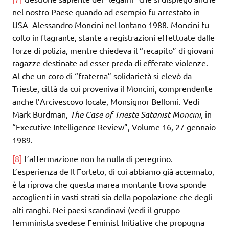
nel nostro Paese quando ad esempio fu arrestato in
USA Alessandro Moncini nel lontano 1988. Moncini fu
colto in flagrante, stante a registrazioni effettuate dalle
forze di polizia, mentre chiedeva il “recapito” di giovani
ragazze destinate ad esser preda di efferate violenze.
Al che un coro di “fraterna” solidarietà si elevò da
Trieste, città da cui proveniva il Moncini, comprendente
anche l’Arcivescovo locale, Monsignor Bellomi. Vedi
Mark Burdman,
The Case of Trieste Satanist Moncini
, in
“Executive Intelligence Review”, Volume 16, 27 gennaio
1989.
[8]
L’affermazione non ha nulla di peregrino.
L’esperienza de Il Forteto, di cui abbiamo già accennato,
è la riprova che questa marea montante trova sponde
accoglienti in vasti strati sia della popolazione che degli
alti ranghi. Nei paesi scandinavi (vedi il gruppo
femminista svedese Feminist Initiative che propugna