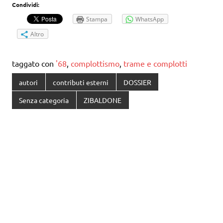
Condividi:
Stampa
WhatsApp
Altro
taggato con
'68
,
complottismo
,
trame e complotti
autori
contributi esterni
DOSSIER
Senza categoria
ZIBALDONE