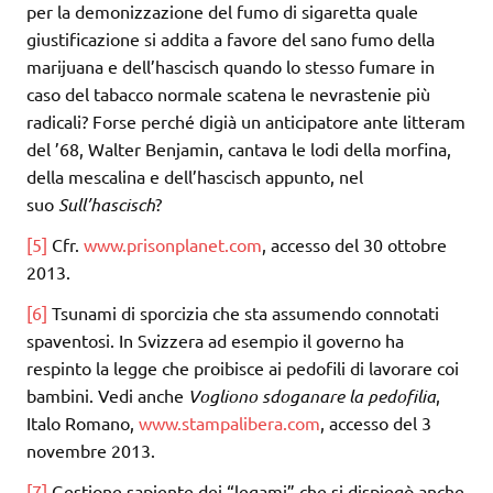
per la demonizzazione del fumo di sigaretta quale
giustificazione si addita a favore del sano fumo della
marijuana e dell’hascisch quando lo stesso fumare in
caso del tabacco normale scatena le nevrastenie più
radicali? Forse perché digià un anticipatore ante litteram
del ’68, Walter Benjamin, cantava le lodi della morfina,
della mescalina e dell’hascisch appunto, nel
suo
Sull’hascisch
?
[5]
Cfr.
www.prisonplanet.com
, accesso del 30 ottobre
2013.
[6]
Tsunami di sporcizia che sta assumendo connotati
spaventosi. In Svizzera ad esempio il governo ha
respinto la legge che proibisce ai pedofili di lavorare coi
bambini. Vedi anche
Vogliono sdoganare la pedofilia
,
Italo Romano,
www.stampalibera.com
, accesso del 3
novembre 2013.
[7]
Gestione sapiente dei “legami” che si dispiegò anche