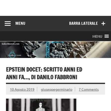
Skip
to
Italia e il mondo
content
MENU
BARRA LATERALE
MENU
EPSTEIN DOCET: SCRITTO ANNI ED
ANNI FA…, DI DANILO FABBRONI
10 Agosto 2019
giuseppegerminario
7 Comments