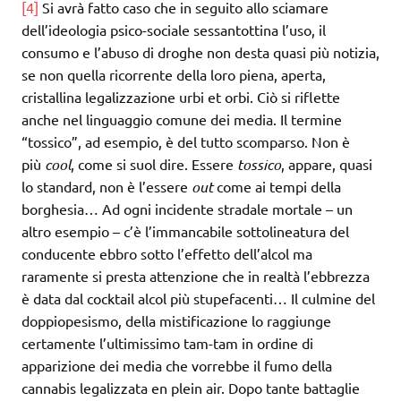
[4]
Si avrà fatto caso che in seguito allo sciamare
dell’ideologia psico-sociale sessantottina l’uso, il
consumo e l’abuso di droghe non desta quasi più notizia,
se non quella ricorrente della loro piena, aperta,
cristallina legalizzazione urbi et orbi. Ciò si riflette
anche nel linguaggio comune dei media. Il termine
“tossico”, ad esempio, è del tutto scomparso. Non è
più
cool
, come si suol dire. Essere
tossico
, appare, quasi
lo standard, non è l’essere
out
come ai tempi della
borghesia… Ad ogni incidente stradale mortale – un
altro esempio – c’è l’immancabile sottolineatura del
conducente ebbro sotto l’effetto dell’alcol ma
raramente si presta attenzione che in realtà l’ebbrezza
è data dal cocktail alcol più stupefacenti… Il culmine del
doppiopesismo, della mistificazione lo raggiunge
certamente l’ultimissimo tam-tam in ordine di
apparizione dei media che vorrebbe il fumo della
cannabis legalizzata en plein air. Dopo tante battaglie