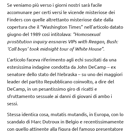
Se veniamo più verso i giorni nostri sarà facile
accomunare per certi versi le vicende misteriose dei
Finders con quelle altrettanto misteriose date dalla
copertura che il “Washington Times” nell’articolo datato
giugno del 1989 così intitolava:
“Homosexual
prostitution inquiry ensnares VIPs with Reagan, Bush:
‘Call boys’ took midnight tour of White House”.
L’articolo faceva riferimento agli echi suscitati da una
estesissima indagine condotta da John DeCamp – ex
senatore dello stato del Nebraska – su uno dei maggiori
leader del partito Repubblicano coinvolto, a dire del
DeCamp, in un pesantissimo giro di ricatti e
sfruttamento sessuale ai danni di giovani di ambo i
sessi.
Stessa identica cosa, mutatis mutandis, in Europa, con lo
scandalo di Marc Dutroux in Belgio e recentissimamente
con quello attinente alla figura del famoso presentatore