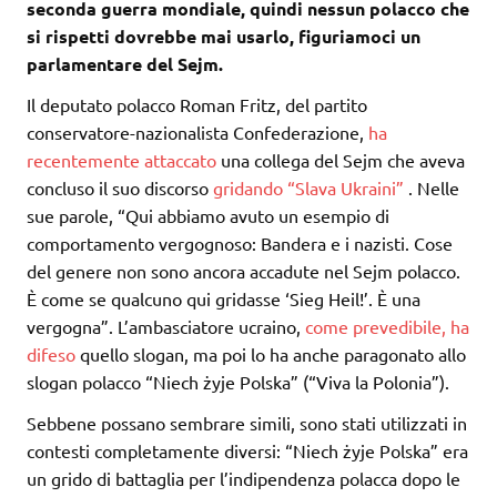
seconda guerra mondiale, quindi nessun polacco che
si rispetti dovrebbe mai usarlo, figuriamoci un
parlamentare del Sejm.
Il deputato polacco Roman Fritz, del partito
conservatore-nazionalista Confederazione,
ha
recentemente attaccato
una collega del Sejm che aveva
concluso il suo discorso
gridando “Slava Ukraini”
. Nelle
sue parole, “Qui abbiamo avuto un esempio di
comportamento vergognoso: Bandera e i nazisti. Cose
del genere non sono ancora accadute nel Sejm polacco.
È come se qualcuno qui gridasse ‘Sieg Heil!’. È una
vergogna”. L’ambasciatore ucraino,
come prevedibile, ha
difeso
quello slogan, ma poi lo ha anche paragonato allo
slogan polacco “Niech żyje Polska” (“Viva la Polonia”).
Sebbene possano sembrare simili, sono stati utilizzati in
contesti completamente diversi: “Niech żyje Polska” era
un grido di battaglia per l’indipendenza polacca dopo le