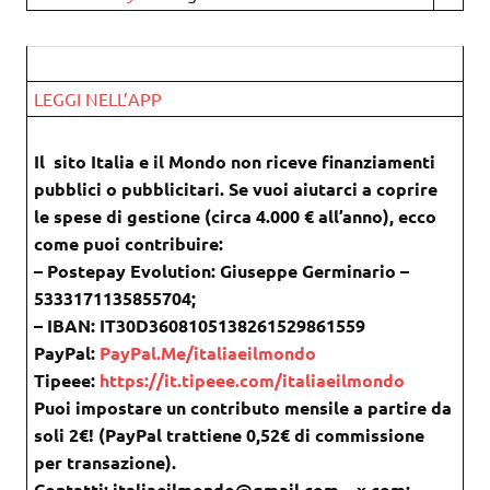
LEGGI NELL’APP
Il sito Italia e il Mondo non riceve finanziamenti
pubblici o pubblicitari. Se vuoi aiutarci a coprire
le spese di gestione (circa 4.000 € all’anno), ecco
come puoi contribuire:
– Postepay Evolution: Giuseppe Germinario –
5333171135855704;
– IBAN: IT30D3608105138261529861559
PayPal:
PayPal.Me/italiaeilmondo
Tipeee:
https://it.tipeee.com/italiaeilmondo
Puoi impostare un contributo mensile a partire da
soli 2€! (PayPal trattiene 0,52€ di commissione
per transazione).
Contatti: italiaeilmondo@gmail.com – x.com: