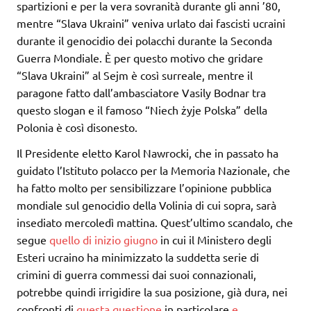
spartizioni e per la vera sovranità durante gli anni ’80,
mentre “Slava Ukraini” veniva urlato dai fascisti ucraini
durante il genocidio dei polacchi durante la Seconda
Guerra Mondiale. È per questo motivo che gridare
“Slava Ukraini” al Sejm è così surreale, mentre il
paragone fatto dall’ambasciatore Vasily Bodnar tra
questo slogan e il famoso “Niech żyje Polska” della
Polonia è così disonesto.
Il Presidente eletto Karol Nawrocki, che in passato ha
guidato l’Istituto polacco per la Memoria Nazionale, che
ha fatto molto per sensibilizzare l’opinione pubblica
mondiale sul genocidio della Volinia di cui sopra, sarà
insediato mercoledì mattina. Quest’ultimo scandalo, che
segue
quello di inizio giugno
in cui il Ministero degli
Esteri ucraino ha minimizzato la suddetta serie di
crimini di guerra commessi dai suoi connazionali,
potrebbe quindi irrigidire la sua posizione, già dura, nei
confronti di
questa questione
in particolare
e