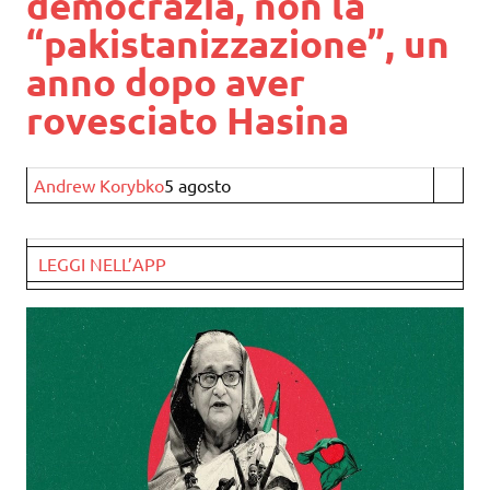
democrazia, non la
“pakistanizzazione”, un
anno dopo aver
rovesciato Hasina
Andrew Korybko
5 agosto
LEGGI NELL’APP