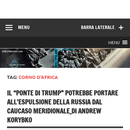
Skip
to
Italia e il mondo
content
MENU
BARRA LATERALE
MENU
TAG:
CORNO D’AFRICA
IL “PONTE DI TRUMP” POTREBBE PORTARE
ALL’ESPULSIONE DELLA RUSSIA DAL
CAUCASO MERIDIONALE_DI ANDREW
KORYBKO