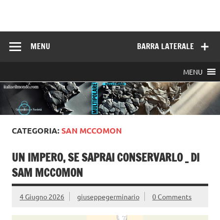
Skip
to
Italia e il mondo
content
MENU
BARRA LATERALE
MENU
CATEGORIA:
SAN MCCOMON
UN IMPERO, SE SAPRAI CONSERVARLO _ DI
SAM MCCOMON
4 Giugno 2026
giuseppegerminario
0 Comments