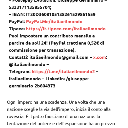
5333171135855704;
– IBAN: IT30D3608105138261529861559
PayPal:
PayPal.Me/italiaeilmondo
Tipeee:
https://it.tipeee.com/italiaeilmondo
Puoi impostare un contributo mensile a
partire da soli 2€! (PayPal trattiene 0,52€ di
commissione per transazione).
Contatti: italiaeilmondo@gmail.com –
x.com
:
@italiaeilmondo –
Telegram:
https://t.me/italiaeilmondo2
–
Italiaeilmondo – LinkedIn: /giuseppe-
germinario-2b804373
Ogni impero ha una scadenza. Una volta che una
nazione sceglie la via dell’impero, inizia il conto alla
rovescia. È il patto faustiano di una nazione: la
tentazione del potere e dell’espansione ha un prezzo