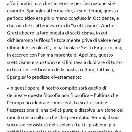
affari pratici, ora che l’interesse per l’astrazione si è
esaurito. Spengler afferma che, ai suoi tempi, questo
periodo etico era più o meno concluso in Occidente, e
che ciò che ci attendeva era lo “scetticismo”. Anche i
Greci ebbero la loro ondata di scetticismo, in cui
dichiararono la filosofia totalmente priva di valore negli
ultimi due secoli a.C., in particolare Sesto Empirico, ma,
in accordo con l’anima morente di Apolline, questo
scetticismo era
astorico
e si limitava a dubitare di tutto
in toto. Lo scetticismo della nostra cultura, tuttavia,
Spengler lo predisse diversamente:
«In quest’opera, il nostro compito sarà quello di
delineare questa filosofia non filosofica – l’ultima che
l’Europa occidentale conoscerà. Lo scetticismo è
l’espressione di una civiltà pura; e dissolve la visione del
mondo della cultura che l’ha preceduta. Per noi, il suo
successo consisterà nel risolvere tutti i problemi più
antichi in uno solo: quello genetico. La convinzione che