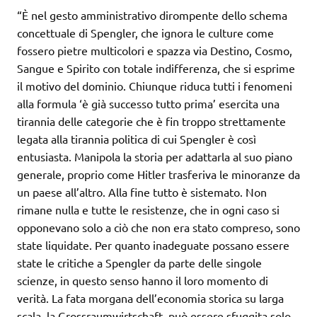
“È nel gesto amministrativo dirompente dello schema
concettuale di Spengler, che ignora le culture come
fossero pietre multicolori e spazza via Destino, Cosmo,
Sangue e Spirito con totale indifferenza, che si esprime
il motivo del dominio. Chiunque riduca tutti i fenomeni
alla formula ‘è già successo tutto prima’ esercita una
tirannia delle categorie che è fin troppo strettamente
legata alla tirannia politica di cui Spengler è così
entusiasta. Manipola la storia per adattarla al suo piano
generale, proprio come Hitler trasferiva le minoranze da
un paese all’altro. Alla fine tutto è sistemato. Non
rimane nulla e tutte le resistenze, che in ogni caso si
opponevano solo a ciò che non era stato compreso, sono
state liquidate. Per quanto inadeguate possano essere
state le critiche a Spengler da parte delle singole
scienze, in questo senso hanno il loro momento di
verità. La fata morgana dell’economia storica su larga
scala, la Grossraumwirtschaft, può essere sfuggita solo