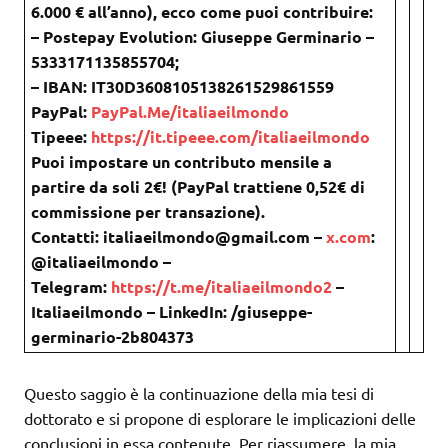
6.000 € all’anno), ecco come puoi contribuire:
– Postepay Evolution: Giuseppe Germinario –
5333171135855704;
– IBAN: IT30D3608105138261529861559
PayPal:
PayPal.Me/italiaeilmondo
Tipeee:
https://it.tipeee.com/italiaeilmondo
Puoi impostare un contributo mensile a
partire da soli 2€! (PayPal trattiene 0,52€ di
commissione per transazione).
Contatti: italiaeilmondo@gmail.com –
x.com
:
@italiaeilmondo –
Telegram:
https://t.me/italiaeilmondo2
–
Italiaeilmondo – LinkedIn: /giuseppe-
germinario-2b804373
Questo saggio è la continuazione della mia tesi di
dottorato e si propone di esplorare le implicazioni delle
conclusioni in essa contenute. Per riassumere, la mia