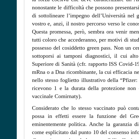
nonostante le difficoltà che possono presenta
di sottolineare l’impegno dell’Università nel 
vostro e, anzi, il nostro percorso verso le con
Questa promessa, però, sembra ora venir meno
tutti coloro che accederanno, per motivi di studi
possesso del cosiddetto green pass. Non un ce
sottoporsi ai tamponi diagnostici, il cui alto 
Superiore di Sanità (cfr. rapporto ISS Covid-19
mRna o a Dna ricombinante, la cui efficacia nel
nello stesso foglietto illustrativo della “Pfiz
ricevono 1 e la durata della protezione non
vaccinale Comirnaty).
Considerato che lo stesso vaccinato può conta
possa in effetti essere la funzione del Gr
eminentemente politica. Anche la garanzia di
come esplicitato dal punto 10 del consenso in