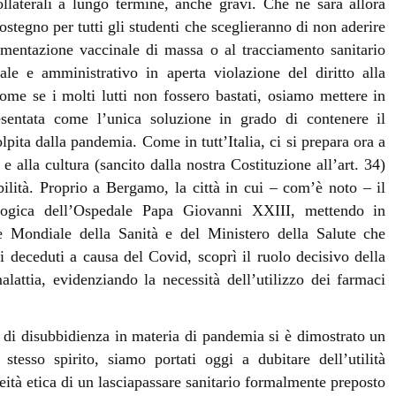
collaterali a lungo termine, anche gravi. Che ne sarà allora
ostegno per tutti gli studenti che sceglieranno di non aderire
imentazione vaccinale di massa o al tracciamento sanitario
ale e amministrativo in aperta violazione del diritto alla
ome se i molti lutti non fossero bastati, osiamo mettere in
esentata come l’unica soluzione in grado di contenere il
lpita dalla pandemia. Come in tutt’Italia, ci si prepara ora a
 e alla cultura (sancito dalla nostra Costituzione all’art. 34)
ità. Proprio a Bergamo, la città in cui – com’è noto – il
ologica dell’Ospedale Papa Giovanni XXIII, mettendo in
ne Mondiale della Sanità e del Ministero della Salute che
i deceduti a causa del Covid, scoprì il ruolo decisivo della
lattia, evidenziando la necessità dell’utilizzo dei farmaci
o di disubbidienza in materia di pandemia si è dimostrato un
tesso spirito, siamo portati oggi a dubitare dell’utilità
liceità etica di un lasciapassare sanitario formalmente preposto