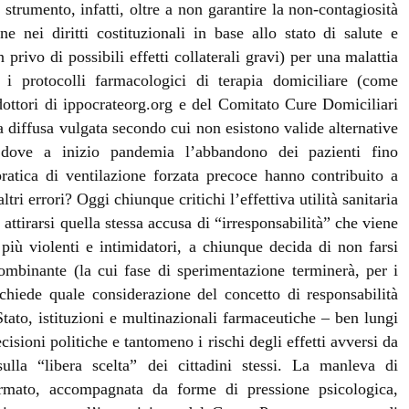
strumento, infatti, oltre a non garantire la non-contagiosità
e nei diritti costituzionali in base allo stato di salute e
privo di possibili effetti collaterali gravi) per una malattia
i protocolli farmacologici di terapia domiciliare (come
dottori di ippocrateorg.org e del Comitato Cure Domiciliari
a diffusa vulgata secondo cui non esistono valide alternative
dove a inizio pandemia l’abbandono dei pazienti fino
pratica di ventilazione forzata precoce hanno contribuito a
tri errori? Oggi chiunque critichi l’effettiva utilità sanitaria
i attirarsi quella stessa accusa di “irresponsabilità” che viene
più violenti e intimidatori, a chiunque decida di non farsi
ombinante (la cui fase di sperimentazione terminerà, per i
i chiede quale considerazione del concetto di responsabilità
tato, istituzioni e multinazionali farmaceutiche – ben lungi
cisioni politiche e tantomeno i rischi degli effetti avversi da
ulla “libera scelta” dei cittadini stessi. La manleva di
ormato, accompagnata da forme di pressione psicologica,