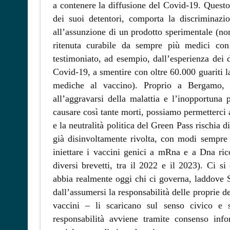
a contenere la diffusione del Covid-19. Questo 
dei suoi detentori, comporta la discriminazion
all’assunzione di un prodotto sperimentale (non 
ritenuta curabile da sempre più medici con 
testimoniato, ad esempio, dall’esperienza dei 
Covid-19, a smentire con oltre 60.000 guariti l
mediche al vaccino). Proprio a Bergamo, 
all’aggravarsi della malattia e l’inopportuna 
causare così tante morti, possiamo permetterci al
e la neutralità politica del Green Pass rischia d
già disinvoltamente rivolta, con modi sempre 
iniettare i vaccini genici a mRna e a Dna ric
diversi brevetti, tra il 2022 e il 2023). Ci s
abbia realmente oggi chi ci governa, laddove S
dall’assumersi la responsabilità delle proprie de
vaccini – li scaricano sul senso civico e s
responsabilità avviene tramite consenso inf