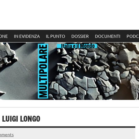
ONE
IN EVIDENZA
IL PUNTO
DOSSIER
DOCUMENTI
PODC
 LUIGI LONGO
mments