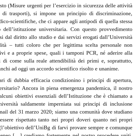
o (Misure urgenti per l’esercizio in sicurezza delle attività
ia di trasporti), si impone un principio di discriminazione,
co-scientifiche, che ci appare agli antipodi di quella stessa
 dell’istituzione universitaria. Con questo provvedimento
 dal diritto allo studio e dai servizi erogati dall’Università
ità ‒ tutti coloro che per legittima scelta personale non
sivi e a proprie spese, quali i tamponi PCR, né aderire alla
di come sulla reale attendibilità dei primi e, soprattutto,
anchi ad oggi un accordo scientifico risolto e unanime.
ri di dubbia efficacia condizionino i principi di apertura,
ersitario? Ancora in piena emergenza pandemica, il nostro
lcuni obiettivi essenziali dell’Istituzione che è chiamato a
iversità saldamente imperniata sui principi di inclusione
 email del 31 marzo 2020; siamo una comunità dove studiano
sere rispettato tanto nei propri doveri quanto nei propri
e (l’obiettivo dell’UniBg di farvi provare sempre e comunque
teneo […] crediamo fortemente nel nostro procedere uniti,