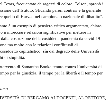
el Texas, frequentato da ragazzi di colore, Tolson, spronò i
sione dell’Istituto. Sfidando pareri contrari e la generale
re quello di Harvad nel campionato nazionale di dibattito”.
rgamo è un esempio di pensiero critico argomentato, chiaro
ro a intrecciare relazioni significative per mettere in
a
dalla costruzione della cosiddetta pandemia da covid-19
ione ma molto con le relazioni conflittuali di
cosiddetto capitalistico,
sia
dal degrado delle Università
hi di stupidità.
’intervento di Samantha Booke tenuto contro l’università di
mpo per la giustizia, il tempo per la libertà e il tempo per
rgamo
IVERSITÀ DI BERGAMO AI DOCENTI, AL RETTORE,