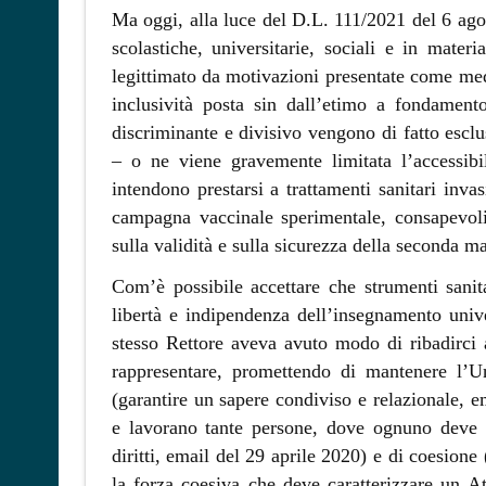
Ma oggi, alla luce del D.L. 111/2021 del 6 agost
scolastiche, universitarie, sociali e in mater
legittimato da motivazioni presentate come medi
inclusività posta sin dall’etimo a fondamento
discriminante e divisivo vengono di fatto esclusi
– o ne viene gravemente limitata l’accessibil
intendono prestarsi a trattamenti sanitari inva
campagna vaccinale sperimentale, consapevoli 
sulla validità e sulla sicurezza della seconda m
Com’è possibile accettare che strumenti sanita
libertà e indipendenza dell’insegnamento univ
stesso Rettore aveva avuto modo di ribadirci a
rappresentare, promettendo di mantenere l’Un
(garantire un sapere condiviso e relazionale,
e lavorano tante persone, dove ognuno deve es
diritti, email del 29 aprile 2020) e di coesion
la forza coesiva che deve caratterizzare un A