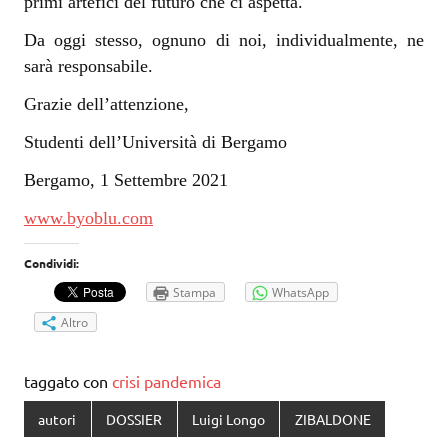
primi artefici del futuro che ci aspetta.
Da oggi stesso, ognuno di noi, individualmente, ne
sarà responsabile.
Grazie dell’attenzione,
Studenti dell’Università di Bergamo
Bergamo, 1 Settembre 2021
www.byoblu.com
Condividi:
Stampa
WhatsApp
Altro
taggato con
crisi pandemica
autori
DOSSIER
Luigi Longo
ZIBALDONE