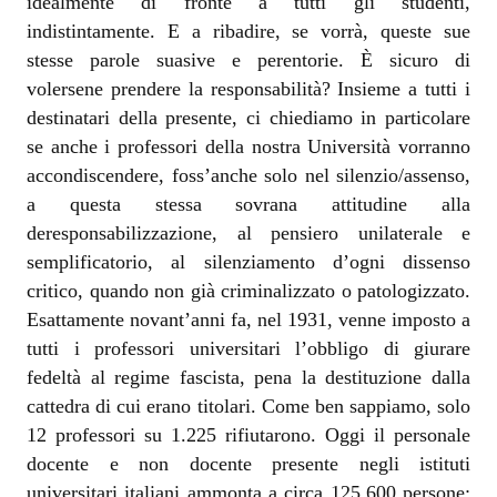
idealmente di fronte a tutti gli studenti,
indistintamente. E a ribadire, se vorrà, queste sue
stesse parole suasive e perentorie. È sicuro di
volersene prendere la responsabilità? Insieme a tutti i
destinatari della presente, ci chiediamo in particolare
se anche i professori della nostra Università vorranno
accondiscendere, foss’anche solo nel silenzio/assenso,
a questa stessa sovrana attitudine alla
deresponsabilizzazione, al pensiero unilaterale e
semplificatorio, al silenziamento d’ogni dissenso
critico, quando non già criminalizzato o patologizzato.
Esattamente novant’anni fa, nel 1931, venne imposto a
tutti i professori universitari l’obbligo di giurare
fedeltà al regime fascista, pena la destituzione dalla
cattedra di cui erano titolari. Come ben sappiamo, solo
12 professori su 1.225 rifiutarono. Oggi il personale
docente e non docente presente negli istituti
universitari italiani ammonta a circa 125.600 persone: