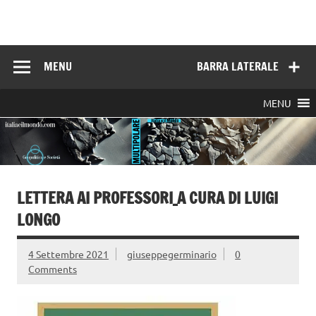
Skip
to
Italia e il mondo
content
MENU
BARRA LATERALE
MENU
LETTERA AI PROFESSORI_A CURA DI LUIGI
LONGO
4 Settembre 2021
giuseppegerminario
0
Comments