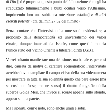
di Dio
[ed è proprio a questo punto dell’allocuzione che egli ha
strabuzzato fulmineamente i bulbi oculari verso l’Altissimo,
imprimendo loro una subitanea roteazione estatica]
e di altri
eserciti potenti
” (cfr. dal min 27:52 del filmato).
Senza contare che l’intervistato ha omesso di evidenziare, a
proposito della democraticità ed universalismo dei valori
ebraici, dunque incarnati da Israele, come quest’ultimo sia
l’unico stato del Vicino Oriente a tutelare i diritti LGBT.
Vorrei soltanto manifestare una delusione, ma banale e, per così
dire, causata da motivi di carattere scenografico: l’intervistato
avrebbe dovuto ampliare il campo visivo della sua videocamera
per mostrare in tutta la sua solennità quello che pare essere [ma
se così non fosse, me ne scuso] il ritratto fotografico della
superba Golda Meir, che invece si scorge appena sullo sfondo,
appeso su una parete.
Ma i sionisti, com’è noto, sono anche umili e sobri.