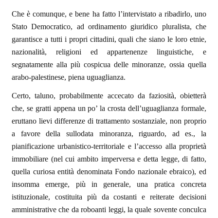
Che è comunque, e bene ha fatto l’intervistato a ribadirlo, uno
Stato Democratico, ad ordinamento giuridico pluralista, che
garantisce a tutti i propri cittadini, quali che siano le loro etnie,
nazionalità, religioni ed appartenenze linguistiche, e
segnatamente alla più cospicua delle minoranze, ossia quella
arabo-palestinese, piena uguaglianza.
Certo, taluno, probabilmente accecato da faziosità, obietterà
che, se gratti appena un po’ la crosta dell’uguaglianza formale,
eruttano lievi differenze di trattamento sostanziale, non proprio
a favore della sullodata minoranza, riguardo, ad es., la
pianificazione urbanistico-territoriale e l’accesso alla proprietà
immobiliare (nel cui ambito imperversa e detta legge, di fatto,
quella curiosa entità denominata Fondo nazionale ebraico), ed
insomma emerge, più in generale, una pratica concreta
istituzionale, costituita più da costanti e reiterate decisioni
amministrative che da roboanti leggi, la quale sovente conculca