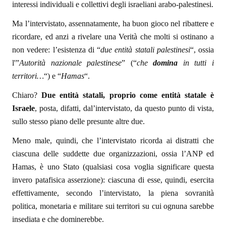
interessi individuali e collettivi degli israeliani arabo-palestinesi.
Ma l’intervistato, assennatamente, ha buon gioco nel ribattere e
ricordare, ed anzi a rivelare una Verità che molti si ostinano a
non vedere: l’esistenza di “
due entità statali palestinesi
“, ossia
l'”
Autorità nazionale palestinese
” (“
che
domina
in tutti i
territori…
“) e “
Hamas
“.
Chiaro?
Due entità statali, proprio come entità statale è
Israele
, posta, difatti, dal’intervistato, da questo punto di vista,
sullo stesso piano delle presunte altre due.
Meno male, quindi, che l’intervistato ricorda ai distratti che
ciascuna delle suddette due organizzazioni, ossia l’ANP ed
Hamas, è uno Stato (qualsiasi cosa voglia significare questa
invero patafisica asserzione): ciascuna di esse, quindi, esercita
effettivamente, secondo l’intervistato, la piena sovranità
politica, monetaria e militare sui territori su cui ognuna sarebbe
insediata e che dominerebbe.