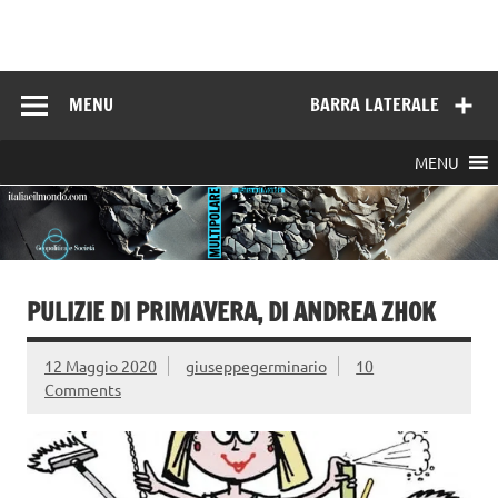
Skip
to
Italia e il mondo
content
MENU
BARRA LATERALE
MENU
PULIZIE DI PRIMAVERA, DI ANDREA ZHOK
12 Maggio 2020
giuseppegerminario
10
Comments