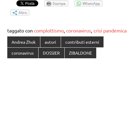
Stampa
WhatsApp
Altro
taggato con
complottismo
,
coronavirus
,
crisi pandemica
Andrea Zhok
autori
contributi esterni
coronavirus
DOSSIER
ZIBALDONE