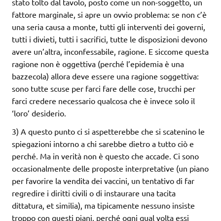
stato tolto dal tavolo, posto come un non-soggetto, un
fattore marginale, si apre un ovvio problema: se non c’è
una seria causa a monte, tutti gli interventi dei governi,
tutti i divieti, tutti i sacrifici, tutte le disposizioni devono
avere un’altra, inconfessabile, ragione. E siccome questa
ragione non è oggettiva (perché l’epidemia è una
bazzecola) allora deve essere una ragione soggettiva:
sono tutte scuse per farci fare delle cose, trucchi per
farci credere necessario qualcosa che è invece solo il
‘loro’ desiderio.
3) A questo punto ci si aspetterebbe che si scatenino le
spiegazioni intorno a chi sarebbe dietro a tutto ciò e
perché. Ma in verità non è questo che accade. Ci sono
occasionalmente delle proposte interpretative (un piano
per favorire la vendita dei vaccini, un tentativo di far
regredire i diritti civili o di instaurare una tacita
dittatura, et similia), ma tipicamente nessuno insiste
troppo con questi piani, perché ogni qual volta essi