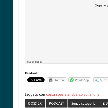
Condividi:
Stampa
WhatsApp
Altro
taggato con
corsa spaziale
,
sbarco sulla luna
DOSSIER
PODCAST
Senza categoria
ZI