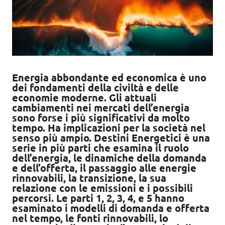
Energia abbondante ed economica è uno
dei fondamenti della civiltà e delle
economie moderne. Gli attuali
cambiamenti nei mercati dell’energia
sono forse i più significativi da molto
tempo. Ha implicazioni per la società nel
senso più ampio. Destini Energetici è una
serie in più parti che esamina il ruolo
dell’energia, le dinamiche della domanda
e dell’offerta, il passaggio alle energie
rinnovabili, la transizione, la sua
relazione con le emissioni e i possibili
percorsi. Le parti 1, 2, 3, 4, e 5 hanno
esaminato i modelli di domanda e offerta
nel tempo, le fonti rinnovabili, lo