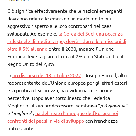
Ciò significa effettivamente che le nazioni emergenti
dovranno ridurre le emissioni in modo molto più
aggressivo rispetto alle loro controparti nei paesi
sviluppati. Ad esempio,
la Corea del Sud, una potenza
industriale di medio rango, dovrà ridurre le emissioni di
oltre il 5% all’anno
entro il 2030, mentre l’Unione
Europea deve tagliare di circa il 2% e gli Stati Uniti e il
Regno Unito del 2,8%.
In
un discorso del 13 ottobre 2022
, Joseph Borrell, alto
rappresentante dell’Unione europea per gli affari esteri
e la politica di sicurezza, ha evidenziato le lacune
percettive. Dopo aver sottolineato che Federica
Mogherini, il suo predecessore, sembrava “
più giovane
”
e “
migliore
“,
ha delineato l’impegno dell’Europa nei
confronti dei paesi in via di sviluppo
con franchezza
rinfrescante: