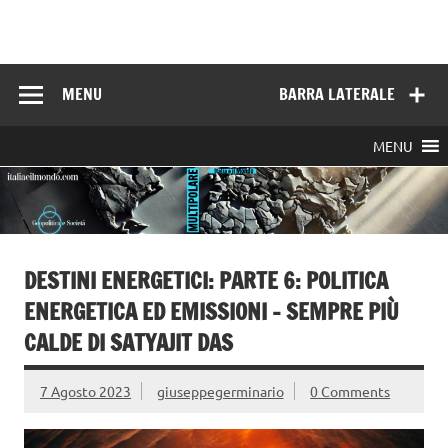
Skip
to
Italia e il mondo
content
MENU
BARRA LATERALE
MENU
DESTINI ENERGETICI: PARTE 6: POLITICA
ENERGETICA ED EMISSIONI – SEMPRE PIÙ
CALDE DI SATYAJIT DAS
7 Agosto 2023
giuseppegerminario
0 Comments