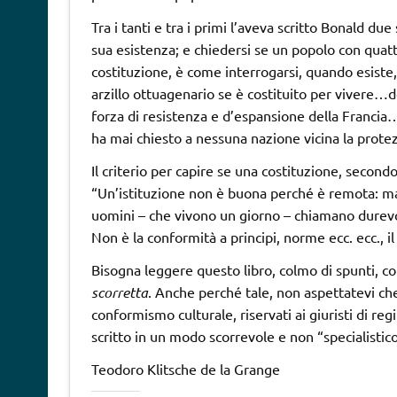
Tra i tanti e tra i primi l’aveva scritto Bonald du
sua esistenza; e chiedersi se un popolo con quatto
costituzione, è come interrogarsi, quando esiste,
arzillo ottuagenario se è costituito per vivere…
forza di resistenza e d’espansione della Francia…
ha mai chiesto a nessuna nazione vicina la protez
Il criterio per capire se una costituzione, second
“Un’istituzione non è buona perché è remota: ma 
uomini – che vivono un giorno – chiamano durev
Non è la conformità a principi, norme ecc. ecc., il 
Bisogna leggere questo libro, colmo di spunti, con
scorretta
. Anche perché tale, non aspettatevi che
conformismo culturale, riservati ai giuristi di re
scritto in un modo scorrevole e non “specialistico
Teodoro Klitsche de la Grange