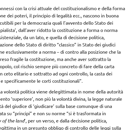
nessi con la crisi attuale del costituzionalismo e della forma
one dei poteri, il principio di legalità ecc., nascono in buona
utibili per la democrazia quali l’avvento dello Stato dei
ipialista’, dall’aver ridotto la costituzione a forma o norma
istenziale, da un lato, e quella di decisione politica,
zione dello Stato di diritto “classico” in Stato dei giudici
zione esclusivamente a norma – di contro alla posizione che la
reso fragile la costituzione, ma anche aver sottratto la
polo, col rischio sempre più concreto di fare della carta
 ceto elitario e sottratto ad ogni controllo, la casta dei
i e specificamente le corti costituzionali”.
“La volontà politica viene delegittimata in nome della autorità
ento ‘superiore’, non più la volontà divina, la legge naturale
tà del giudice di ‘giudicare’ sulla base comunque di una
ta su “principi” e non su norme “si è trasformata in
 of the land
’, per un verso, e dalla decisione politica,
legittima in un presunto obbligo di controllo delle leggi sulla