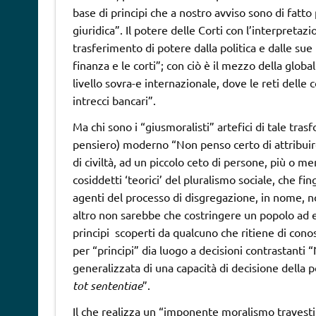
base di principi che a nostro avviso sono di fatt
giuridica”. Il potere delle Corti con l’interpreta
trasferimento di potere dalla politica e dalle sue 
finanza e le corti”; con ciò è il mezzo della glob
livello sovra-e internazionale, dove le reti delle c
intrecci bancari”.
Ma chi sono i “giusmoralisti” artefici di tale tra
pensiero) moderno “Non penso certo di attribuir
di civiltà, ad un piccolo ceto di persone, più o m
cosiddetti ‘teorici’ del pluralismo sociale, che f
agenti del processo di disgregazione, in nome, no
altro non sarebbe che costringere un popolo ad e
principi scoperti da qualcuno che ritiene di conosc
per “principi” dia luogo a decisioni contrastanti
generalizzata di una capacità di decisione della p
tot sententiae
”.
Il che realizza un “imponente moralismo travestito