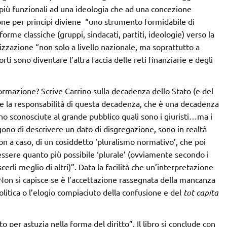
o più funzionali ad una ideologia che ad una concezione
zione per principi diviene “uno strumento formidabile di
forme classiche (gruppi, sindacati, partiti, ideologie) verso la
alizzazione “non solo a livello nazionale, ma soprattutto a
orti sono diventare l’altra faccia delle reti finanziarie e degli
sformazione? Scrive Carrino sulla decadenza dello Stato (e del
e la responsabilità di questa decadenza, che è una decadenza
eno sconosciute al grande pubblico quali sono i giuristi…ma i
ingono di descrivere un dato di disgregazione, sono in realtà
n a caso, di un cosiddetto ‘pluralismo normativo’, che poi
ssere quanto più possibile ‘plurale’ (ovviamente secondo i
erli meglio di altri)”. Data la facilità che un’interpretazione
 “Non si capisce se è l’accettazione rassegnata della mancanza
olitica o l’elogio compiaciuto della confusione e del
tot capita
 per astuzia nella forma del diritto”. Il libro si conclude con