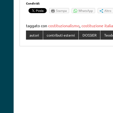
Condividi:
Stampa
WhatsApp
Altro
taggato con
costituzionalismo
,
costituzione itali
autori
contributi esterni
DOSSIER
Teodo