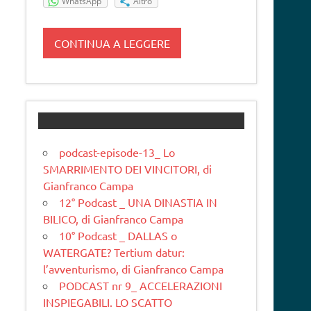
WhatsApp
Altro
CONTINUA A LEGGERE
podcast-episode-13_ Lo
SMARRIMENTO DEI VINCITORI, di
Gianfranco Campa
12° Podcast _ UNA DINASTIA IN
BILICO, di Gianfranco Campa
10° Podcast _ DALLAS o
WATERGATE? Tertium datur:
l’avventurismo, di Gianfranco Campa
PODCAST nr 9_ ACCELERAZIONI
INSPIEGABILI. LO SCATTO