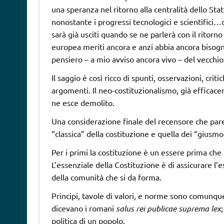
una speranza nel ritorno alla centralità dello Sta
nonostante i progressi tecnologici e scientifici…c
sarà già usciti quando se ne parlerà con il ritorno
europea meriti ancora e anzi abbia ancora bisog
pensiero – a mio avviso ancora vivo – del vecchio
Il saggio è così ricco di spunti, osservazioni, crit
argomenti. Il neo-costituzionalismo, già efficace
ne esce demolito.
Una considerazione finale del recensore che pare
“classica” della costituzione e quella dei “giusmor
Per i primi la costituzione è un essere prima che
L’essenziale della Costituzione è di assicurare l’es
della comunità che si da forma.
Principi, tavole di valori, e norme sono comunq
dicevano i romani
salus rei publicae suprema lex
politica di un popolo.