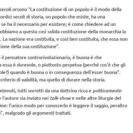
e secoli orsono “La costituzione di un popolo è il modo della
rdici secoli di storia, un popolo che esiste, ha una
 se ha il necessario per esistere; è come chiedere ad un
dobbiamo a questa così solida costituzione della monarchia la
 La nazione era costituita, e così ben costituita, che essa non
ione della sua costituzione”.
o il pensatore controrivoluzionario, è buona è che
essa è durevole, o piuttosto perpetua (perché cos’è che gli
ole?) quando è buona o in conseguenza dell’esser buona”.
criterio di validità, ma quello di durare nella storia.
tenuti, tutti sorretti da una dottrina ricca e
politicamente
 l’autore sia inviato nei
talk-show
e nelle altre liturgie del
gime: l’unico modo per conoscerlo è leggere il saggio, peraltro
”, malgrado gli argomenti trattati.