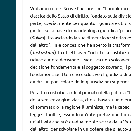
Vediamo come. Scrive l’autore che “I problemi con
classica dello Stato di diritto, fondato sulla divisi
parte, specialmente per quanto riguarda esiti disc
giudici sulla base di una ideologia giuridica ‘princ
(
Sollen
), tralasciando la sua dimensione storico-es
dall’altro”. Tale concezione ha aperto la trasforma
(
Justizstaat
). In effetti aver “ridotto la costitu
riduce a mera decisione – significa non solo aver 
decisione fondamentale al soggetto sovrano, il po
fondamentale il terreno esclusivo di giudizio di un
giudici, in particolare delle giurisdizioni superior
Peraltro così rifiutando il primato della politica 
della sentenza giudiziaria, che si basa su un elem
di Tommaso o la ragione illuminista, ma la capaci
legge”. Inoltre, essendo un’interpretazione fonda
un’attività che si è gradualmente scissa dalla ‘
law
dall’altro, per scivolare in un potere che si auto-