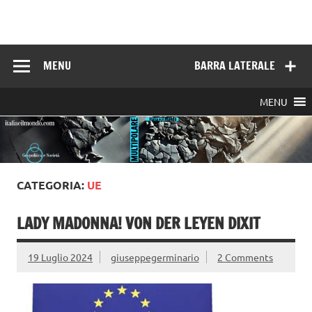
Skip
to
Italia e il mondo
content
MENU
BARRA LATERALE
MENU
CATEGORIA:
UE
LADY MADONNA! VON DER LEYEN DIXIT
19 Luglio 2024
giuseppegerminario
2 Comments