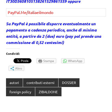
IT30D3608105138261529861559 oppure
PayPal.Me/italiaeilmondo
Su PayPal è possibile disporre eventualmente un
pagamento a cadenza periodica, anche di minima
entità, a partire da 2 (due) euro (pay pal prende una
commissione di 0,52 centesimi)
Condividi:
Stampa
WhatsApp
Altro
autori
contributi esterni
DOSSIER
foreign policy
ZIBALDONE