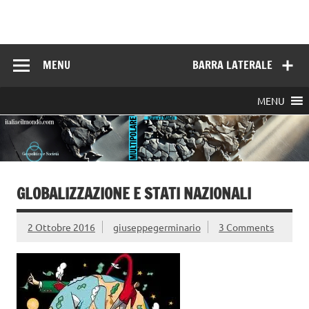
Skip
to
Italia e il mondo
content
MENU
BARRA LATERALE
MENU
GLOBALIZZAZIONE E STATI NAZIONALI
2 Ottobre 2016
giuseppegerminario
3 Comments