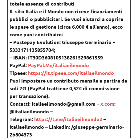
totale assenza di contributi
Il sito Italia e il Mondo non riceve finanziamenti
pubblici o pubblicitari. Se vuoi aiutarci a coprire
le spese di gestione (circa 6.000 € all’anno), ecco
come puoi contribuire:
– Postepay Evolution: Giuseppe Germinario –
5333171135855704;
– IBAN: IT30D3608105138261529861559
PayPal:
PayPal.Me/italiaeilmondo
Tipeee:
https://it.tipeee.com/italiaeilmondo
Puoi impostare un contributo mensile a partire da
soli 2€! (PayPal trattiene 0,52€ di commissione
per transazione).
Contatti: italiaeilmondo@gmail.com –
x.com
:
@italiaeilmondo –
Telegram:
https://t.me/italiaeilmondo2
–
Italiaeilmondo – LinkedIn: /giuseppe-germinario-
2b804373