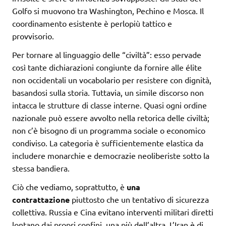
Golfo si muovono tra Washington, Pechino e Mosca. Il
coordinamento esistente è perlopiù tattico e
provvisorio.
Per tornare al linguaggio delle “civiltà”: esso pervade
così tante dichiarazioni congiunte da fornire alle élite
non occidentali un vocabolario per resistere con dignità,
basandosi sulla storia. Tuttavia, un simile discorso non
intacca le strutture di classe interne. Quasi ogni ordine
nazionale può essere avvolto nella retorica delle civiltà;
non c’è bisogno di un programma sociale o economico
condiviso. La categoria è sufficientemente elastica da
includere monarchie e democrazie neoliberiste sotto la
stessa bandiera.
Ciò che vediamo, soprattutto, è
una
contrattazione
piuttosto che un tentativo di sicurezza
collettiva. Russia e Cina evitano interventi militari diretti
lontano dai propri confini, una più dell’altra. L’Iran è di