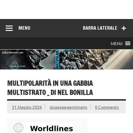
Skip
to
Italia e il mondo
content
MENU
BARRA LATERALE
MENU
MULTIPOLARITÀ IN UNA GABBIA
MULTISTRATO _ DI NEL BONILLA
31 Maggio 2026
giuseppegerminario
0 Comments