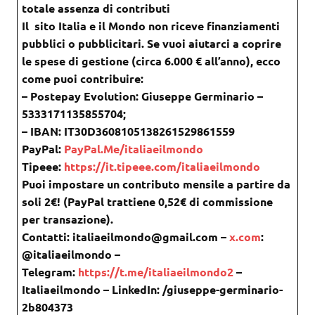
totale assenza di contributi
Il sito Italia e il Mondo non riceve finanziamenti
pubblici o pubblicitari. Se vuoi aiutarci a coprire
le spese di gestione (circa 6.000 € all’anno), ecco
come puoi contribuire:
– Postepay Evolution: Giuseppe Germinario –
5333171135855704;
– IBAN: IT30D3608105138261529861559
PayPal:
PayPal.Me/italiaeilmondo
Tipeee:
https://it.tipeee.com/italiaeilmondo
Puoi impostare un contributo mensile a partire da
soli 2€! (PayPal trattiene 0,52€ di commissione
per transazione).
Contatti: italiaeilmondo@gmail.com –
x.com
:
@italiaeilmondo –
Telegram:
https://t.me/italiaeilmondo2
–
Italiaeilmondo – LinkedIn: /giuseppe-germinario-
2b804373