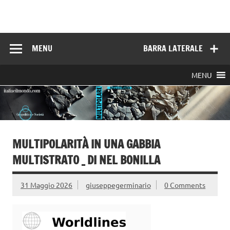
Skip
to
Italia e il mondo
content
MENU
BARRA LATERALE
MENU
MULTIPOLARITÀ IN UNA GABBIA
MULTISTRATO _ DI NEL BONILLA
31 Maggio 2026
giuseppegerminario
0 Comments