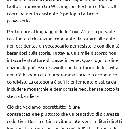
Golfo si muovono tra Washington, Pechino e Mosca. Il
coordinamento esistente è perlopiù tattico e
provvisorio.
Per tornare al linguaggio delle “civiltà”: esso pervade
così tante dichiarazioni congiunte da fornire alle élite
non occidentali un vocabolario per resistere con dignità,
basandosi sulla storia. Tuttavia, un simile discorso non
intacca le strutture di classe interne. Quasi ogni ordine
nazionale può essere avvolto nella retorica delle civiltà;
non c’è bisogno di un programma sociale o economico
condiviso. La categoria è sufficientemente elastica da
includere monarchie e democrazie neoliberiste sotto la
stessa bandiera.
Ciò che vediamo, soprattutto, è
una
contrattazione
piuttosto che un tentativo di sicurezza
collettiva. Russia e Cina evitano interventi militari diretti
lontano dai propri confini, una più dell’altra. L’Iran è di