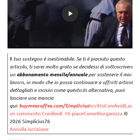
Il
tuo sostegno è inestimabile. Se ti è piaciuto questo
articolo, ti sarei molto grato se decidessi di sottoscrivere
un
abbonamento mensile/annuale
per sostenere il mio
lavoro, in modo che io possa continuare a offrirti articoli
dettagliati e incisivi come questo.
In alternativa, puoi
lasciare una mancia
qui:
buymeacoffee.com/Simplicius
Iscritto
Condividi
Lascia
un commento
Condividi
Mi piace
Come
Riorganizza
©
2026 Simplicius76
Annulla iscrizione