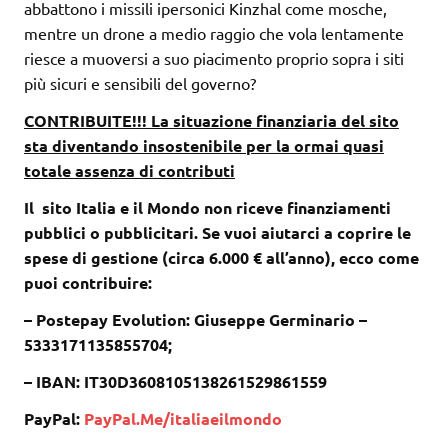
abbattono i missili ipersonici Kinzhal come mosche,
mentre un drone a medio raggio che vola lentamente
riesce a muoversi a suo piacimento proprio sopra i siti
più sicuri e sensibili del governo?
CONTRIBUITE!!! La situazione finanziaria del sito
sta diventando insostenibile per la ormai quasi
totale assenza di contributi
Il sito Italia e il Mondo non riceve finanziamenti
pubblici o pubblicitari. Se vuoi aiutarci a coprire le
spese di gestione (circa 6.000 € all’anno), ecco come
puoi contribuire:
– Postepay Evolution: Giuseppe Germinario –
5333171135855704;
– IBAN: IT30D3608105138261529861559
PayPal:
PayPal.Me/italiaeilmondo