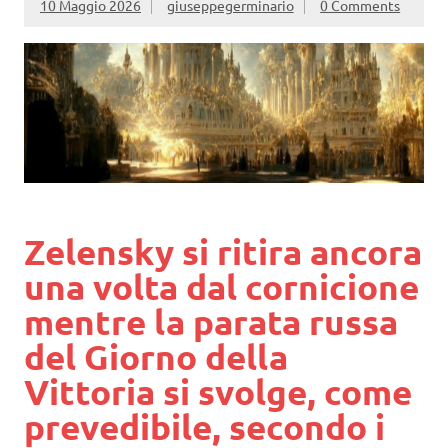
10 Maggio 2026
giuseppegerminario
0 Comments
Zelensky si ritira ancora
una volta dal cornicione
mentre la parata russa
del Giorno della
Vittoria si svolge, come
prevedibile, secondo i