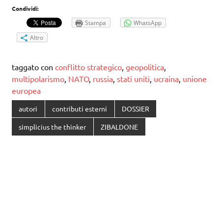
Condividi:
Stampa
WhatsApp
Altro
taggato con
conflitto strategico
,
geopolitica
,
multipolarismo
,
NATO
,
russia
,
stati uniti
,
ucraina
,
unione
europea
autori
contributi esterni
DOSSIER
simplicius the thinker
ZIBALDONE