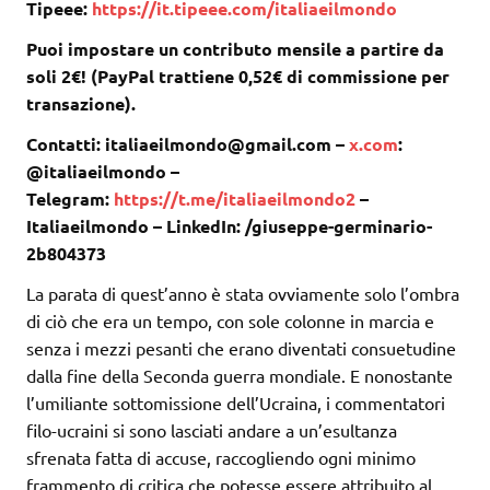
Tipeee:
https://it.tipeee.com/italiaeilmondo
Puoi impostare un contributo mensile a partire da
soli 2€! (PayPal trattiene 0,52€ di commissione per
transazione).
Contatti: italiaeilmondo@gmail.com –
x.com
:
@italiaeilmondo –
Telegram:
https://t.me/italiaeilmondo2
–
Italiaeilmondo – LinkedIn: /giuseppe-germinario-
2b804373
La parata di quest’anno è stata ovviamente solo l’ombra
di ciò che era un tempo, con sole colonne in marcia e
senza i mezzi pesanti che erano diventati consuetudine
dalla fine della Seconda guerra mondiale. E nonostante
l’umiliante sottomissione dell’Ucraina, i commentatori
filo-ucraini si sono lasciati andare a un’esultanza
sfrenata fatta di accuse, raccogliendo ogni minimo
frammento di critica che potesse essere attribuito al