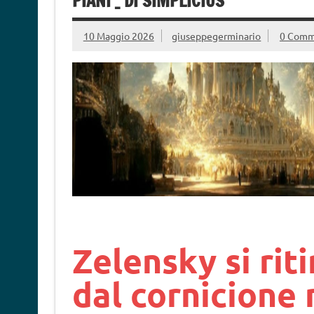
PIANI _ DI SIMPLICIUS
10 Maggio 2026
giuseppegerminario
0 Comm
Zelensky si rit
dal cornicione