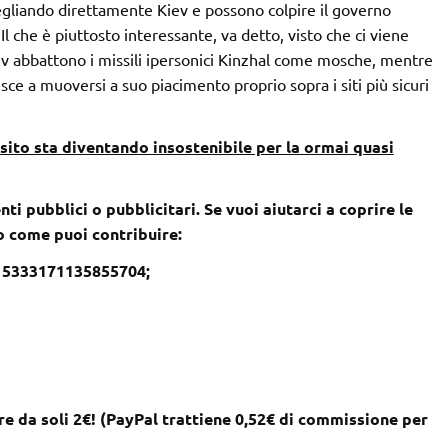
vegliando direttamente Kiev e possono colpire il governo
l che è piuttosto interessante, va detto, visto che ci viene
ev abbattono i missili ipersonici Kinzhal come mosche, mentre
e a muoversi a suo piacimento proprio sopra i siti più sicuri
sito sta diventando insostenibile per la ormai quasi
nti pubblici o pubblicitari. Se vuoi aiutarci a coprire le
co come puoi contribuire:
– 5333171135855704;
e da soli 2€! (PayPal trattiene 0,52€ di commissione per