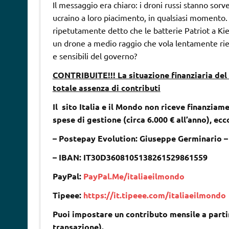
Il messaggio era chiaro: i droni russi stanno sor
ucraino a loro piacimento, in qualsiasi momento. I
ripetutamente detto che le batterie Patriot a Ki
un drone a medio raggio che vola lentamente riesc
e sensibili del governo?
CONTRIBUITE!!! La situazione finanziaria del 
totale assenza di contributi
Il sito Italia e il Mondo non riceve finanziame
spese di gestione (circa 6.000 € all’anno), ec
– Postepay Evolution: Giuseppe Germinario 
– IBAN: IT30D3608105138261529861559
PayPal:
PayPal.Me/italiaeilmondo
Tipeee:
https://it.tipeee.com/italiaeilmondo
Puoi impostare un contributo mensile a partir
transazione).