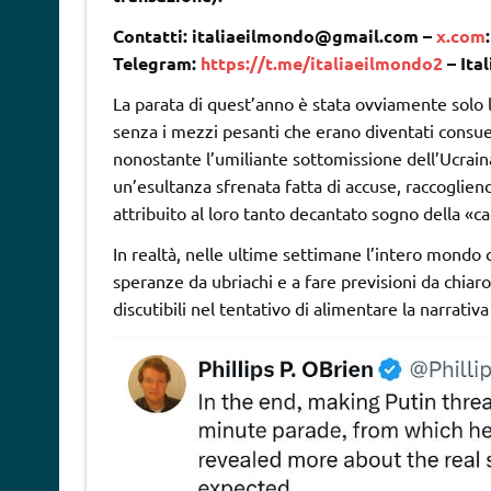
Contatti: italiaeilmondo@gmail.com –
x.com
Telegram:
https://t.me/italiaeilmondo2
– Ita
La parata di quest’anno è stata ovviamente solo 
senza i mezzi pesanti che erano diventati consue
nonostante l’umiliante sottomissione dell’Ucraina,
un’esultanza sfrenata fatta di accuse, raccoglie
attribuito al loro tanto decantato sogno della «ca
In realtà, nelle ultime settimane l’intero mondo 
speranze da ubriachi e a fare previsioni da chia
discutibili nel tentativo di alimentare la narrat