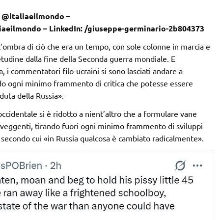
: @italiaeilmondo –
liaeilmondo – LinkedIn: /giuseppe-germinario-2b804373
l’ombra di ciò che era un tempo, con sole colonne in marcia e
tudine dalla fine della Seconda guerra mondiale. E
 i commentatori filo-ucraini si sono lasciati andare a
ndo ogni minimo frammento di critica che potesse essere
duta della Russia».
occidentale si è ridotto a nient’altro che a formulare vane
roveggenti, tirando fuori ogni minimo frammento di sviluppi
iva secondo cui «in Russia qualcosa è cambiato radicalmente».