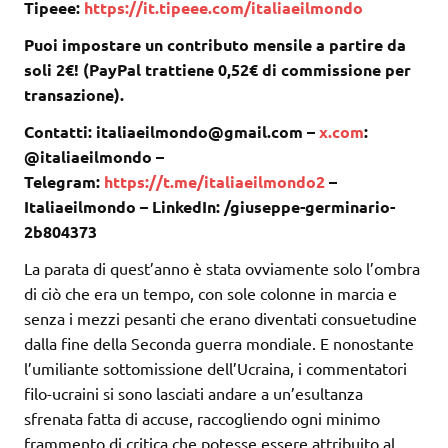
Tipeee:
https://it.tipeee.com/italiaeilmondo
Puoi impostare un contributo mensile a partire da
soli 2€! (PayPal trattiene 0,52€ di commissione per
transazione).
Contatti: italiaeilmondo@gmail.com –
x.com
:
@italiaeilmondo –
Telegram:
https://t.me/italiaeilmondo2
–
Italiaeilmondo – LinkedIn: /giuseppe-germinario-
2b804373
La parata di quest’anno è stata ovviamente solo l’ombra
di ciò che era un tempo, con sole colonne in marcia e
senza i mezzi pesanti che erano diventati consuetudine
dalla fine della Seconda guerra mondiale. E nonostante
l’umiliante sottomissione dell’Ucraina, i commentatori
filo-ucraini si sono lasciati andare a un’esultanza
sfrenata fatta di accuse, raccogliendo ogni minimo
frammento di critica che potesse essere attribuito al