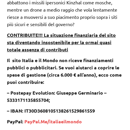
abbattono i missili ipersonici Kinzhal come mosche,
mentre un drone a medio raggio che vola lentamente
riesce a muoversi a suo piacimento proprio sopra i siti
più sicuri e sensibili del governo?
CONTRIBUITE!!! La situazione finanziaria del sito
sta diventando insostenibile per la ormai quasi
totale assenza di contributi
Il sito Italia e il Mondo non riceve finanziamenti
pubblici o pubblicitari. Se vuoi aiutarci a coprire le
spese di gestione (circa 6.000 € all’anno), ecco come
puoi contribuire:
– Postepay Evolution: Giuseppe Germinario –
5333171135855704;
– IBAN: IT30D3608105138261529861559
PayPal:
PayPal.Me/italiaeilmondo