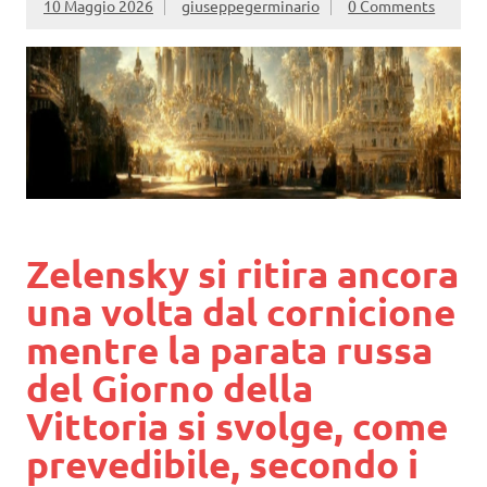
10 Maggio 2026
giuseppegerminario
0 Comments
Zelensky si ritira ancora
una volta dal cornicione
mentre la parata russa
del Giorno della
Vittoria si svolge, come
prevedibile, secondo i