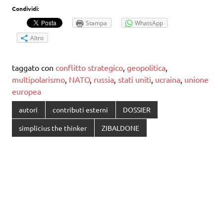
Condividi:
Stampa
WhatsApp
Altro
taggato con
conflitto strategico
,
geopolitica
,
multipolarismo
,
NATO
,
russia
,
stati uniti
,
ucraina
,
unione
europea
autori
contributi esterni
DOSSIER
simplicius the thinker
ZIBALDONE