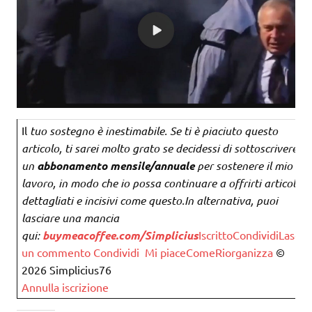
Il
tuo sostegno è inestimabile. Se ti è piaciuto questo
articolo, ti sarei molto grato se decidessi di sottoscrivere
un
abbonamento mensile/annuale
per sostenere il mio
lavoro, in modo che io possa continuare a offrirti articoli
dettagliati e incisivi come questo.
In alternativa, puoi
lasciare una mancia
qui:
buymeacoffee.com/Simplicius
Iscritto
Condividi
Lascia
un commento
Condividi
Mi piace
Come
Riorganizza
©
2026 Simplicius76
Annulla iscrizione