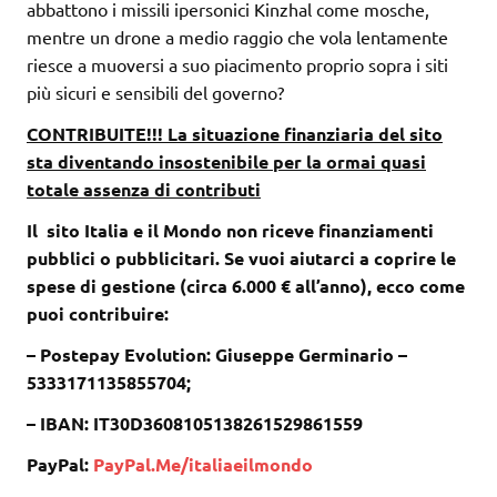
abbattono i missili ipersonici Kinzhal come mosche,
mentre un drone a medio raggio che vola lentamente
riesce a muoversi a suo piacimento proprio sopra i siti
più sicuri e sensibili del governo?
CONTRIBUITE!!! La situazione finanziaria del sito
sta diventando insostenibile per la ormai quasi
totale assenza di contributi
Il sito Italia e il Mondo non riceve finanziamenti
pubblici o pubblicitari. Se vuoi aiutarci a coprire le
spese di gestione (circa 6.000 € all’anno), ecco come
puoi contribuire:
– Postepay Evolution: Giuseppe Germinario –
5333171135855704;
– IBAN: IT30D3608105138261529861559
PayPal:
PayPal.Me/italiaeilmondo