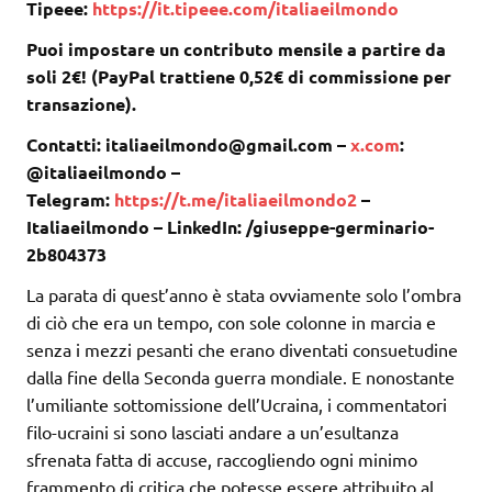
Tipeee:
https://it.tipeee.com/italiaeilmondo
Puoi impostare un contributo mensile a partire da
soli 2€! (PayPal trattiene 0,52€ di commissione per
transazione).
Contatti: italiaeilmondo@gmail.com –
x.com
:
@italiaeilmondo –
Telegram:
https://t.me/italiaeilmondo2
–
Italiaeilmondo – LinkedIn: /giuseppe-germinario-
2b804373
La parata di quest’anno è stata ovviamente solo l’ombra
di ciò che era un tempo, con sole colonne in marcia e
senza i mezzi pesanti che erano diventati consuetudine
dalla fine della Seconda guerra mondiale. E nonostante
l’umiliante sottomissione dell’Ucraina, i commentatori
filo-ucraini si sono lasciati andare a un’esultanza
sfrenata fatta di accuse, raccogliendo ogni minimo
frammento di critica che potesse essere attribuito al