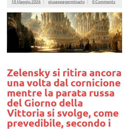
10 Maggio 2026
giuseppegerminario
0 Comments
Zelensky si ritira ancora
una volta dal cornicione
mentre la parata russa
del Giorno della
Vittoria si svolge, come
prevedibile, secondo i