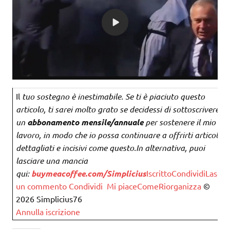
Il
tuo sostegno è inestimabile. Se ti è piaciuto questo
articolo, ti sarei molto grato se decidessi di sottoscrivere
un
abbonamento mensile/annuale
per sostenere il mio
lavoro, in modo che io possa continuare a offrirti articoli
dettagliati e incisivi come questo.
In alternativa, puoi
lasciare una mancia
qui:
buymeacoffee.com/Simplicius
Iscritto
Condividi
Lascia
un commento
Condividi
Mi piace
Come
Riorganizza
©
2026 Simplicius76
Annulla iscrizione