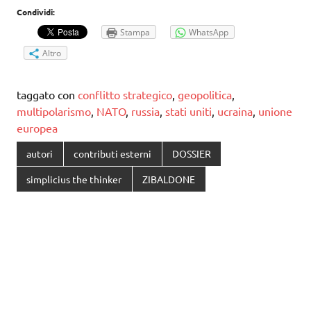
Condividi:
Stampa
WhatsApp
Altro
taggato con
conflitto strategico
,
geopolitica
,
multipolarismo
,
NATO
,
russia
,
stati uniti
,
ucraina
,
unione
europea
autori
contributi esterni
DOSSIER
simplicius the thinker
ZIBALDONE